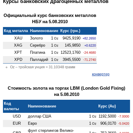
Курсы банковских драгоценных металлов
Официальный курс банковских металлов
НБУ на 5.08.2010
Код металла
Наименование
Курс (грн.)
XAU
Золото
1
9425,9190
Oz
+82.2650
XAG
Серебро
1
145,9850
Oz
+0.6220
XPT
Платина
1
12523,1760
Oz
-24.4680
XPD
Палладий
1
3945,5500
Oz
-71.2740
Oz – тройская унция = 31.10348 грамм
конвертер
Стоимость золота на торгах LBM (London Gold Fixing)
на 5.08.2010
Код
Наименование
Курс (Au)
валюты
USD
доллар США
1
1192,5000
Oz
-7.0000
EUR
Евро
1
906,0170
Oz
-5.0420
фунт стерлингов Велико­