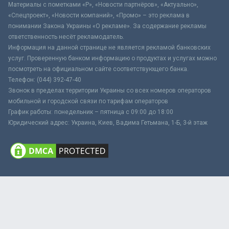
Материалы с пометками «Р», «Новости партнёров», «Актуально»,
«Спецпроект», «Новости компаний», «Промо» – это реклама в
понимании Закона Украины «О рекламе». За содержание рекламы
ответственность несёт рекламодатель.
Информация на данной странице не является рекламой банковских
услуг. Проверенную банком информацию о продуктах и услугах можно
посмотреть на официальном сайте соответствующего банка.
Телефон: (044) 392-47-40
Звонок в пределах территории Украины со всех номеров операторов
мобильной и городской связи по тарифам операторов
График работы: понедельник – пятница с 09:00 до 18:00
Юридический адрес: Украина, Киев, Вадима Гетьмана, 1-Б, 3-й этаж