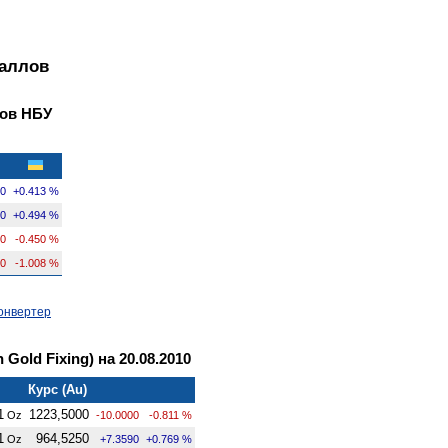
таллов
ов НБУ
80
+0.413 %
60
+0.494 %
90
-0.450 %
30
-1.008 %
онвертер
Gold Fixing) на 20.08.2010
Курс (Au)
1
1223,5000
Oz
-10.0000
-0.811 %
1
964,5250
Oz
+7.3590
+0.769 %