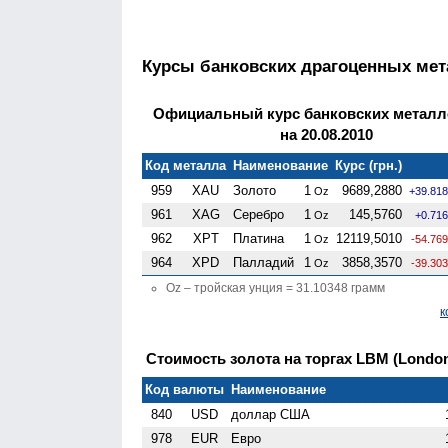
Курсы банковских драгоценных ме
Официальный курс банковских металл
на 20.08.2010
Код металла
Наименование
Курс (грн.)
959
XAU
Золото
1
9689,2880
Oz
+39.81
961
XAG
Серебро
1
145,5760
Oz
+0.71
962
XPT
Платина
1
12119,5010
Oz
-54.76
964
XPD
Палладий
1
3858,3570
Oz
-39.30
Oz – тройская унция = 31.10348 грамм
к
Стоимость золота на торгах LBM (London 
Код валюты
Наименование
840
USD
доллар США
978
EUR
Евро