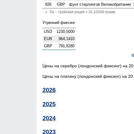
826
GBP
фунт стерлингов Велико­британии
Oz – тройская унция = 31.10348 грамм
Утренний фиксинг
USD
1230,5000
EUR
964,1410
GBP
791,8280
к
Цены на серебро (лондонский фиксинг) на 20
Цены на платину (лондонский фиксинг) на 20.
2026
2025
2024
2023