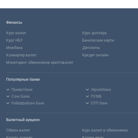
Финансы
Курс валют
Курс доллара
Курс НБУ
Банковские карты
Межбанк
Депозиты
Конвертер валют
Кредит онлайн
Мониторинг обменников криптовалют
Популярные банки
Приватбанк
Укрсиббанк
Сенс Банк
ПУМБ
Райффайзен Банк
ОТП банк
Валютный аукцион
Обмен валют
Курс валют в обменниках
Купить доллар
Купить евро