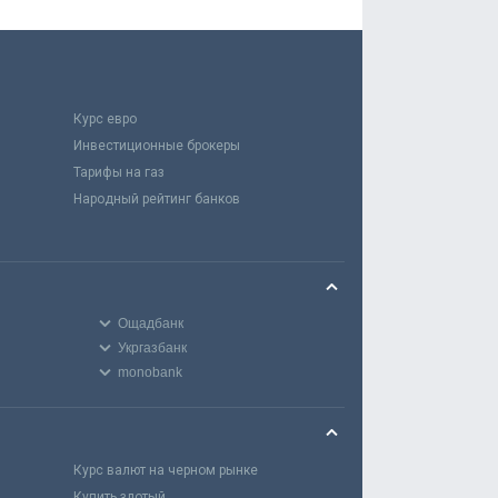
Курс евро
Инвестиционные брокеры
Тарифы на газ
Народный рейтинг банков
Ощадбанк
Укргазбанк
monobank
Курс валют на черном рынке
Купить злотый