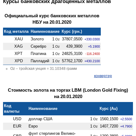
Курсы банковских драгоценных металлов
Официальный курс банковских металлов
НБУ на 20.01.2020
Код металла
Наименование
Курс (грн.)
XAU
Золото
1
37807,0500
Oz
+330.0300
XAG
Серебро
1
439,3900
Oz
+5.1900
XPT
Платина
1
24825,3100
Oz
-116.2400
XPD
Палладий
1
57762,1700
Oz
+430.2100
Oz – тройская унция = 31.10348 грамм
конвертер
Стоимость золота на торгах LBM (London Gold Fixing)
на 20.01.2020
Код
Наименование
Курс (Au)
валюты
USD
доллар США
1
1560,1500
Oz
+2.5500
EUR
Евро
1
1407,7200
Oz
+4.7900
фунт стерлингов Велико­