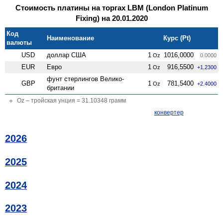
Стоимость платины на торгах LBM (London Platinum
Fixing) на 20.01.2020
Код
Наименование
Курс (Pt)
валюты
USD
доллар США
1
1016,0000
Oz
0.0000
EUR
Евро
1
916,5500
Oz
+1.2300
фунт стерлингов Велико­
GBP
1
781,5400
Oz
+2.4000
британии
Oz – тройская унция = 31.10348 грамм
конвертер
2026
2025
2024
2023