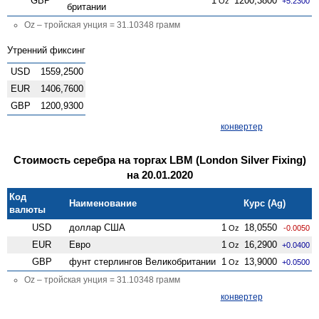
GBP
1
1200,3800
Oz
+5.2300
британии
Oz – тройская унция = 31.10348 грамм
Утренний фиксинг
USD
1559,2500
EUR
1406,7600
GBP
1200,9300
конвертер
Стоимость серебра на торгах LBM (London Silver Fixing)
на 20.01.2020
Код
Наименование
Курс (Ag)
валюты
USD
доллар США
1
18,0550
Oz
-0.0050
EUR
Евро
1
16,2900
Oz
+0.0400
GBP
фунт стерлингов Велико­британии
1
13,9000
Oz
+0.0500
Oz – тройская унция = 31.10348 грамм
конвертер