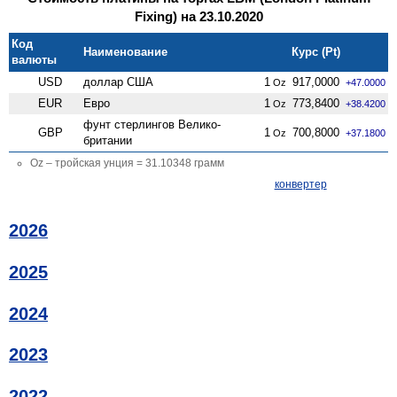
Fixing) на 23.10.2020
Код
Наименование
Курс (Pt)
валюты
USD
доллар США
1
917,0000
Oz
+47.0000
EUR
Евро
1
773,8400
Oz
+38.4200
фунт стерлингов Велико­
GBP
1
700,8000
Oz
+37.1800
британии
Oz – тройская унция = 31.10348 грамм
конвертер
2026
2025
2024
2023
2022