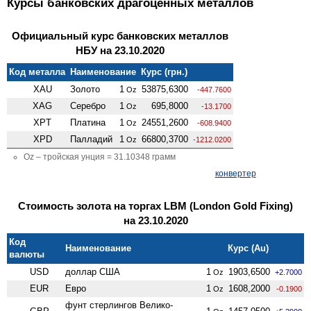
Курсы банковских драгоценных металлов
Официальный курс банковских металлов
НБУ на 23.10.2020
Код металла
Наименование
Курс (грн.)
XAU
Золото
1
53875,6300
Oz
-447.7600
XAG
Серебро
1
695,8000
Oz
-13.1700
XPT
Платина
1
24551,2600
Oz
-608.9400
XPD
Палладий
1
66800,3700
Oz
-1212.0200
Oz – тройская унция = 31.10348 грамм
конвертер
Стоимость золота на торгах LBM (London Gold Fixing)
на 23.10.2020
Код
Наименование
Курс (Au)
валюты
USD
доллар США
1
1903,6500
Oz
+2.7000
EUR
Евро
1
1608,2000
Oz
-0.1900
фунт стерлингов Велико­