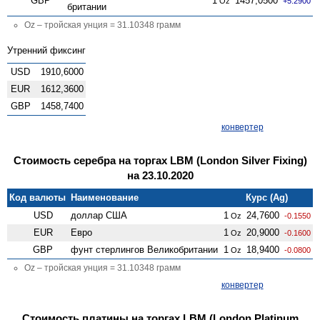
GBP
1
1457,0500
Oz
+5.2900
британии
Oz – тройская унция = 31.10348 грамм
Утренний фиксинг
USD
1910,6000
EUR
1612,3600
GBP
1458,7400
конвертер
Стоимость серебра на торгах LBM (London Silver Fixing)
на 23.10.2020
Код валюты
Наименование
Курс (Ag)
USD
доллар США
1
24,7600
Oz
-0.1550
EUR
Евро
1
20,9000
Oz
-0.1600
GBP
фунт стерлингов Велико­британии
1
18,9400
Oz
-0.0800
Oz – тройская унция = 31.10348 грамм
конвертер
Стоимость платины на торгах LBM (London Platinum