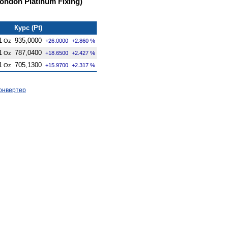
ndon Platinum Fixing)
Курс (Pt)
1
935,0000
Oz
+26.0000
+2.860 %
1
787,0400
Oz
+18.6500
+2.427 %
1
705,1300
Oz
+15.9700
+2.317 %
онвертер