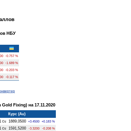
таллов
лов НБУ
00
-0.757 %
200
-1.689 %
000
-0.203 %
200
-0.117 %
онвертер
old Fixing) на 17.11.2020
Курс (Au)
1
1889,0500
Oz
+3.4500
+0.183 %
1
1591,5200
Oz
-3.3200
-0.208 %