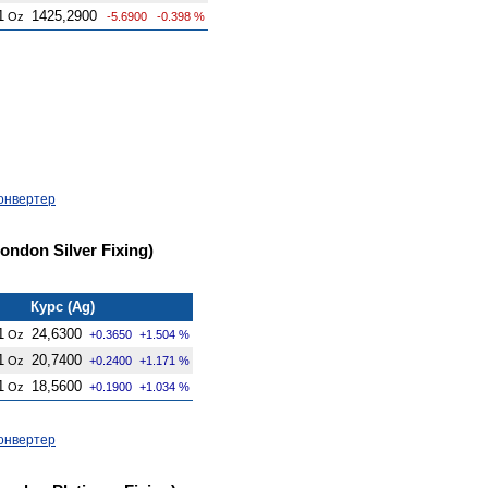
1
1425,2900
Oz
-5.6900
-0.398 %
онвертер
ndon Silver Fixing)
Курс (Ag)
1
24,6300
Oz
+0.3650
+1.504 %
1
20,7400
Oz
+0.2400
+1.171 %
1
18,5600
Oz
+0.1900
+1.034 %
онвертер