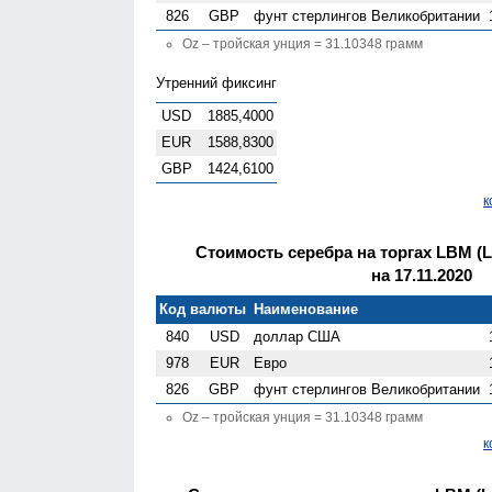
826
GBP
фунт стерлингов Велико­британии
Oz – тройская унция = 31.10348 грамм
Утренний фиксинг
USD
1885,4000
EUR
1588,8300
GBP
1424,6100
к
Стоимость серебра на торгах LBM (Lo
на 17.11.2020
Код валюты
Наименование
840
USD
доллар США
978
EUR
Евро
826
GBP
фунт стерлингов Велико­британии
Oz – тройская унция = 31.10348 грамм
к