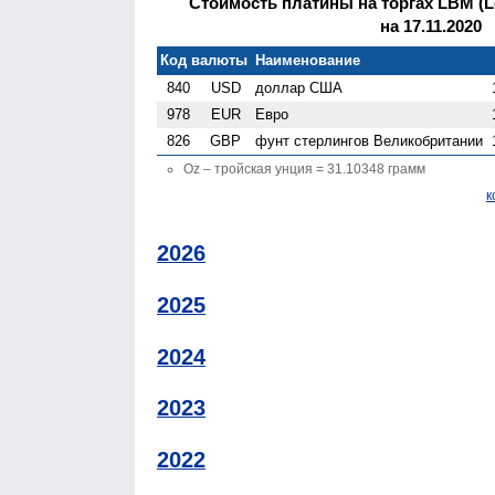
Стоимость платины на торгах LBM (Lo
на 17.11.2020
Код валюты
Наименование
840
USD
доллар США
978
EUR
Евро
826
GBP
фунт стерлингов Велико­британии
Oz – тройская унция = 31.10348 грамм
к
2026
2025
2024
2023
2022