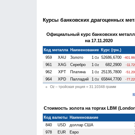
Курсы банковских драгоценных ме
Официальный курс банковских метал
на 17.11.2020
Код металла
Наименование
Курс (грн.)
959
XAU
Золото
1
52686,6700
Oz
-401.86
961
XAG
Серебро
1
682,2900
Oz
-11.7
962
XPT
Платина
1
25135,7800
Oz
-51.2
964
XPD
Палладий
1
65844,7700
Oz
-77.2
Oz – тройская унция = 31.10348 грамм
к
Стоимость золота на торгах LBM (London G
Код валюты
Наименование
840
USD
доллар США
978
EUR
Евро