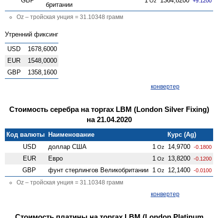
GBP
1
1364,8200
Oz
+9.1200
британии
Oz – тройская унция = 31.10348 грамм
Утренний фиксинг
USD
1678,6000
EUR
1548,0000
GBP
1358,1600
конвертер
Стоимость серебра на торгах LBM (London Silver Fixing)
на 21.04.2020
Код валюты
Наименование
Курс (Ag)
USD
доллар США
1
14,9700
Oz
-0.1800
EUR
Евро
1
13,8200
Oz
-0.1200
GBP
фунт стерлингов Велико­британии
1
12,1400
Oz
-0.0100
Oz – тройская унция = 31.10348 грамм
конвертер
Стоимость платины на торгах LBM (London Platinum