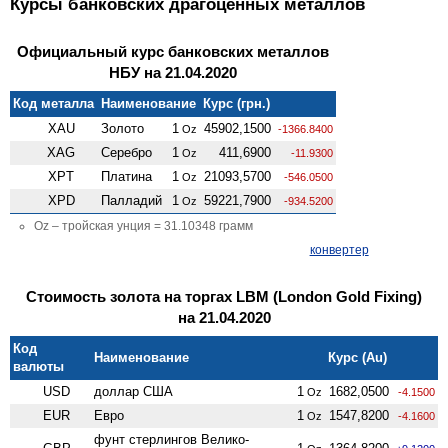
Курсы банковских драгоценных металлов
Официальный курс банковских металлов
НБУ на 21.04.2020
Код металла
Наименование
Курс (грн.)
XAU
Золото
1
45902,1500
Oz
-1366.8400
XAG
Серебро
1
411,6900
Oz
-11.9300
XPT
Платина
1
21093,5700
Oz
-546.0500
XPD
Палладий
1
59221,7900
Oz
-934.5200
Oz – тройская унция = 31.10348 грамм
конвертер
Стоимость золота на торгах LBM (London Gold Fixing)
на 21.04.2020
Код
Наименование
Курс (Au)
валюты
USD
доллар США
1
1682,0500
Oz
-4.1500
EUR
Евро
1
1547,8200
Oz
-4.1600
фунт стерлингов Велико­