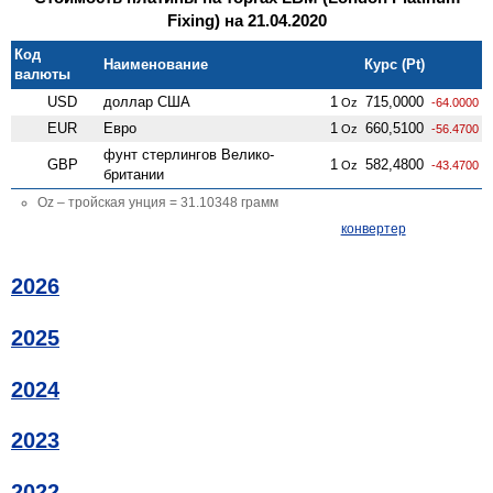
Fixing) на 21.04.2020
Код
Наименование
Курс (Pt)
валюты
USD
доллар США
1
715,0000
Oz
-64.0000
EUR
Евро
1
660,5100
Oz
-56.4700
фунт стерлингов Велико­
GBP
1
582,4800
Oz
-43.4700
британии
Oz – тройская унция = 31.10348 грамм
конвертер
2026
2025
2024
2023
2022