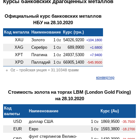
Курсы банковских драгоценных металлов
Официальный курс банковских металлов
НБУ на 28.10.2020
Код металла
Наименование
Курс (грн.)
XAU
Золото
1
54026,9200
Oz
+104.1800
XAG
Серебро
1
689,8900
Oz
+1.6800
XPT
Платина
1
24937,5300
Oz
+7.9400
XPD
Палладий
1
66905,1400
Oz
-545.9500
Oz – тройская унция = 31.10348 грамм
конвертер
Стоимость золота на торгах LBM (London Gold Fixing)
на 28.10.2020
Код
Наименование
Курс (Au)
валюты
USD
доллар США
1
1869,9500
Oz
-35.7500
EUR
Евро
1
1593,3800
Oz
-18.2700
фунт стерлингов Велико­