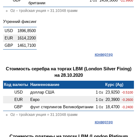
GBP
1
1439,3000
Oz
-21.9900
британии
Oz – тройская унция = 31.10348 грамм
Утренний фиксинг
USD
1896,8500
EUR
1614,2200
GBP
1461,7100
конвертер
Стоимость серебра на торгах LBM (London Silver Fixing)
на 28.10.2020
Код валюты
Наименование
Курс (Ag)
USD
доллар США
1
23,9250
Oz
-0.5100
EUR
Евро
1
20,3900
Oz
-0.2600
GBP
фунт стерлингов Велико­британии
1
18,4700
Oz
-0.2400
Oz – тройская унция = 31.10348 грамм
конвертер
Стоимость платины на торгах LBM (London Platinum