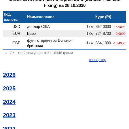
Fixing) на 28.10.2020
Код
Наименование
Курс (Pt)
валюты
USD
доллар США
1
862,0000
Oz
-18.0000
EUR
Евро
1
734,8700
Oz
-9.0000
фунт стерлингов Велико­
GBP
1
664,1000
Oz
-10.4900
британии
Oz – тройская унция = 31.10348 грамм
конвертер
2026
2025
2024
2023
2022