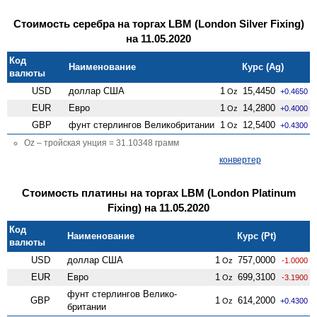
Стоимость серебра на торгах LBM (London Silver Fixing)
на 11.05.2020
Код
Наименование
Курс (Ag)
валюты
USD
доллар США
1
15,4450
Oz
+0.4650
EUR
Евро
1
14,2800
Oz
+0.4000
GBP
фунт стерлингов Велико­британии
1
12,5400
Oz
+0.4300
Oz – тройская унция = 31.10348 грамм
конвертер
Стоимость платины на торгах LBM (London Platinum
Fixing) на 11.05.2020
Код
Наименование
Курс (Pt)
валюты
USD
доллар США
1
757,0000
Oz
-1.0000
EUR
Евро
1
699,3100
Oz
-3.1900
фунт стерлингов Велико­
GBP
1
614,2000
Oz
+0.4300
британии