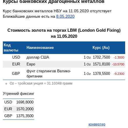
Курсы банковских драгоценных металлов
Курс банковских металлов НБУ на 11.05.2020 отсутствует
Ближайшие данные есть на
8.05.2020
Стоимость золота на торгах LBM (London Gold Fixing)
на 11.05.2020
Код
Наименование
Курс (Au)
валюты
USD
доллар США
1
1702,7500
Oz
-1.3000
EUR
Евро
1
1571,8100
Oz
-10.5700
фунт стерлингов Велико­
GBP
1
1378,5500
Oz
-9.2300
британии
Oz – тройская унция = 31.10348 грамм
Утренний фиксинг
USD
1698,8000
EUR
1570,2000
GBP
1375,3500
конвертер