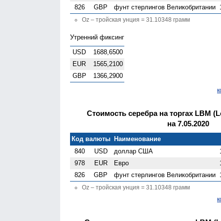
826
GBP
фунт стерлингов Велико­британии
Oz – тройская унция = 31.10348 грамм
Утренний фиксинг
USD
1688,6500
EUR
1565,2100
GBP
1366,2900
к
Стоимость серебра на торгах LBM (Lo
на 7.05.2020
Код валюты
Наименование
840
USD
доллар США
978
EUR
Евро
826
GBP
фунт стерлингов Велико­британии
Oz – тройская унция = 31.10348 грамм
к