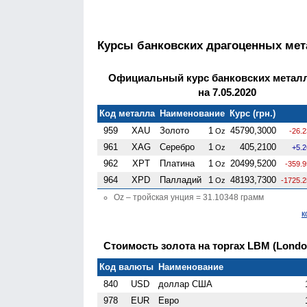
Курсы банковских драгоценных ме
Официальный курс банковских метал
на 7.05.2020
Код металла
Наименование
Курс (грн.)
959
XAU
Золото
1
45790,3000
Oz
-26.
961
XAG
Серебро
1
405,2100
Oz
+5.
962
XPT
Платина
1
20499,5200
Oz
-359.
964
XPD
Палладий
1
48193,7300
Oz
-1725.
Oz – тройская унция = 31.10348 грамм
к
Стоимость золота на торгах LBM (London 
Код валюты
Наименование
840
USD
доллар США
978
EUR
Евро