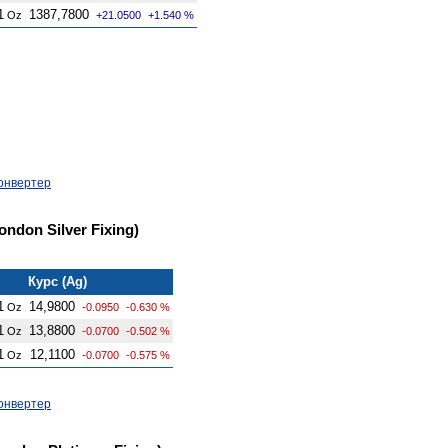
1
1387,7800
Oz
+21.0500
+1.540 %
онвертер
ndon Silver Fixing)
Курс (Ag)
1
14,9800
Oz
-0.0950
-0.630 %
1
13,8800
Oz
-0.0700
-0.502 %
1
12,1100
Oz
-0.0700
-0.575 %
онвертер