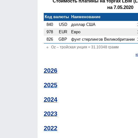
Стоимость платины на торгах LBM (Lo
на 7.05.2020
Код валюты
Наименование
840
USD
доллар США
978
EUR
Евро
826
GBP
фунт стерлингов Велико­британии
Oz – тройская унция = 31.10348 грамм
к
2026
2025
2024
2023
2022