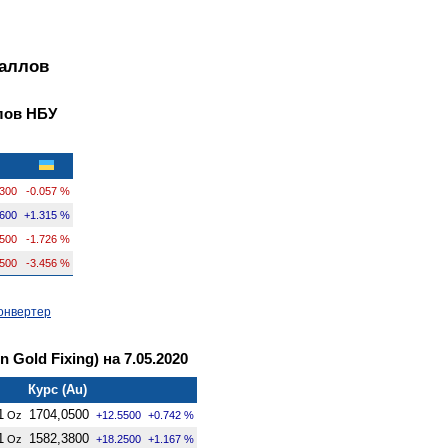
таллов
лов НБУ
2300
-0.057 %
2600
+1.315 %
9500
-1.726 %
2500
-3.456 %
онвертер
Gold Fixing) на 7.05.2020
Курс (Au)
1
1704,0500
Oz
+12.5500
+0.742 %
1
1582,3800
Oz
+18.2500
+1.167 %