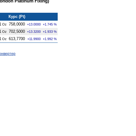
ndon Platinum Fixing)
Курс (Pt)
1
758,0000
Oz
+13.0000
+1.745 %
1
702,5000
Oz
+13.3200
+1.933 %
1
613,7700
Oz
+11.9900
+1.992 %
онвертер