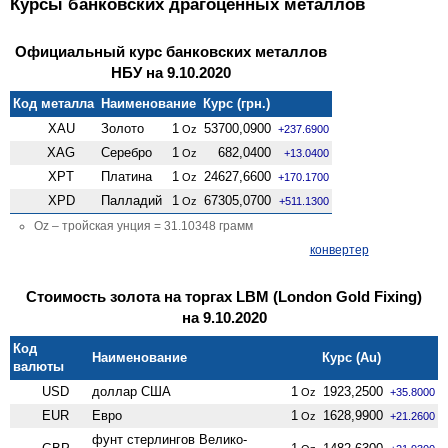
Курсы банковских драгоценных металлов
Официальный курс банковских металлов
НБУ на 9.10.2020
Код металла
Наименование
Курс (грн.)
XAU
Золото
1
53700,0900
Oz
+237.6900
XAG
Серебро
1
682,0400
Oz
+13.0400
XPT
Платина
1
24627,6600
Oz
+170.1700
XPD
Палладий
1
67305,0700
Oz
+511.1300
Oz – тройская унция = 31.10348 грамм
конвертер
Стоимость золота на торгах LBM (London Gold Fixing)
на 9.10.2020
Код
Наименование
Курс (Au)
валюты
USD
доллар США
1
1923,2500
Oz
+35.8000
EUR
Евро
1
1628,9900
Oz
+21.2600
фунт стерлингов Велико­