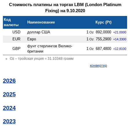
Стоимость платины на торгах LBM (London Platinum
Fixing) на 9.10.2020
Код
Наименование
Курс (Pt)
валюты
USD
доллар США
1
892,0000
Oz
+21.0000
EUR
Евро
1
755,2900
Oz
+14.3300
фунт стерлингов Велико­
GBP
1
687,4800
Oz
+12.8100
британии
Oz – тройская унция = 31.10348 грамм
конвертер
2026
2025
2024
2023