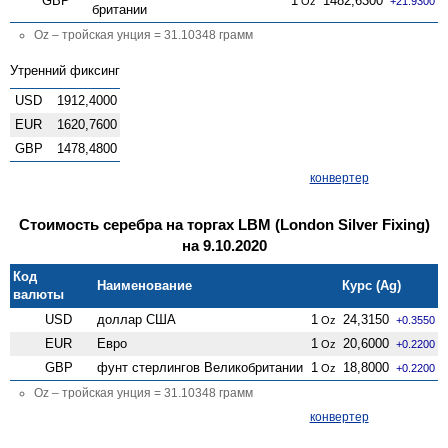
GBP
1
1482,6300
Oz
+21.9300
британии
Oz – тройская унция = 31.10348 грамм
Утренний фиксинг
USD
1912,4000
EUR
1620,7600
GBP
1478,4800
конвертер
Стоимость серебра на торгах LBM (London Silver Fixing)
на 9.10.2020
Код
Наименование
Курс (Ag)
валюты
USD
доллар США
1
24,3150
Oz
+0.3550
EUR
Евро
1
20,6000
Oz
+0.2200
GBP
фунт стерлингов Велико­британии
1
18,8000
Oz
+0.2200
Oz – тройская унция = 31.10348 грамм
конвертер