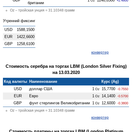
GBP
1
1248,8300
Oz
+2.4800
британии
Oz – тройская унция = 31.10348 грамм
Утренний фиксинг
USD
1588,1500
EUR
1422,6600
GBP
1258,6100
конвертер
Стоимость серебра на торгах LBM (London Silver Fixing)
на 13.03.2020
Код валюты
Наименование
Курс (Ag)
USD
доллар США
1
15,7700
Oz
-0.7550
EUR
Евро
1
14,1400
Oz
-0.5700
GBP
фунт стерлингов Велико­британии
1
12,6000
Oz
-0.3800
Oz – тройская унция = 31.10348 грамм
конвертер
Стоимость платины на торгах LBM (London Platinum