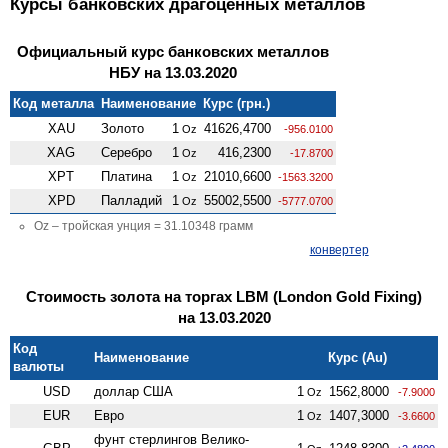
Курсы банковских драгоценных металлов
Официальный курс банковских металлов
НБУ на 13.03.2020
Код металла
Наименование
Курс (грн.)
XAU
Золото
1
41626,4700
Oz
-956.0100
XAG
Серебро
1
416,2300
Oz
-17.8700
XPT
Платина
1
21010,6600
Oz
-1563.3200
XPD
Палладий
1
55002,5500
Oz
-5777.0700
Oz – тройская унция = 31.10348 грамм
конвертер
Стоимость золота на торгах LBM (London Gold Fixing)
на 13.03.2020
Код
Наименование
Курс (Au)
валюты
USD
доллар США
1
1562,8000
Oz
-7.9000
EUR
Евро
1
1407,3000
Oz
-3.6600
фунт стерлингов Велико­