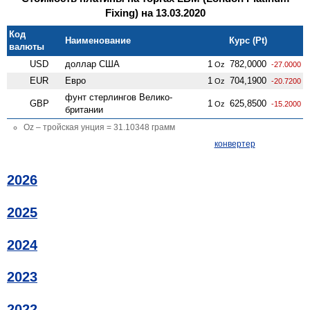
Fixing) на 13.03.2020
Код
Наименование
Курс (Pt)
валюты
USD
доллар США
1
782,0000
Oz
-27.0000
EUR
Евро
1
704,1900
Oz
-20.7200
фунт стерлингов Велико­
GBP
1
625,8500
Oz
-15.2000
британии
Oz – тройская унция = 31.10348 грамм
конвертер
2026
2025
2024
2023
2022