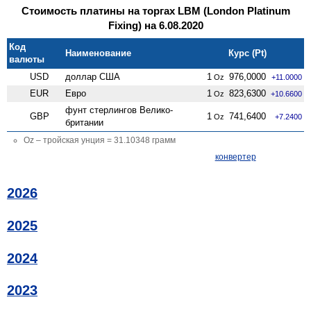
Стоимость платины на торгах LBM (London Platinum
Fixing) на 6.08.2020
Код
Наименование
Курс (Pt)
валюты
USD
доллар США
1
976,0000
Oz
+11.0000
EUR
Евро
1
823,6300
Oz
+10.6600
фунт стерлингов Велико­
GBP
1
741,6400
Oz
+7.2400
британии
Oz – тройская унция = 31.10348 грамм
конвертер
2026
2025
2024
2023