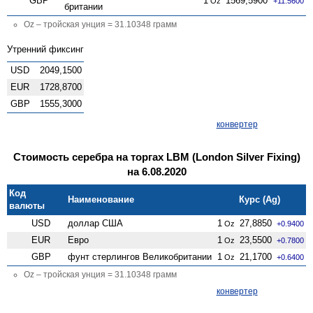
GBP
1
1569,5900
Oz
+11.5600
британии
Oz – тройская унция = 31.10348 грамм
Утренний фиксинг
USD
2049,1500
EUR
1728,8700
GBP
1555,3000
конвертер
Стоимость серебра на торгах LBM (London Silver Fixing)
на 6.08.2020
Код
Наименование
Курс (Ag)
валюты
USD
доллар США
1
27,8850
Oz
+0.9400
EUR
Евро
1
23,5500
Oz
+0.7800
GBP
фунт стерлингов Велико­британии
1
21,1700
Oz
+0.6400
Oz – тройская унция = 31.10348 грамм
конвертер