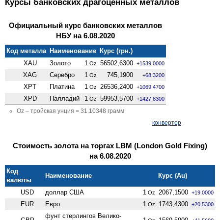
Курсы банковских драгоценных металлов
Официальный курс банковских металлов
НБУ на 6.08.2020
Код металла
Наименование
Курс (грн.)
XAU
Золото
1
56502,6300
Oz
+1539.0000
XAG
Серебро
1
745,1900
Oz
+68.3200
XPT
Платина
1
26536,2400
Oz
+1069.4700
XPD
Палладий
1
59953,5700
Oz
+1427.8300
Oz – тройская унция = 31.10348 грамм
конвертер
Стоимость золота на торгах LBM (London Gold Fixing)
на 6.08.2020
Код
Наименование
Курс (Au)
валюты
USD
доллар США
1
2067,1500
Oz
+19.0000
EUR
Евро
1
1743,4300
Oz
+20.5300
фунт стерлингов Велико­