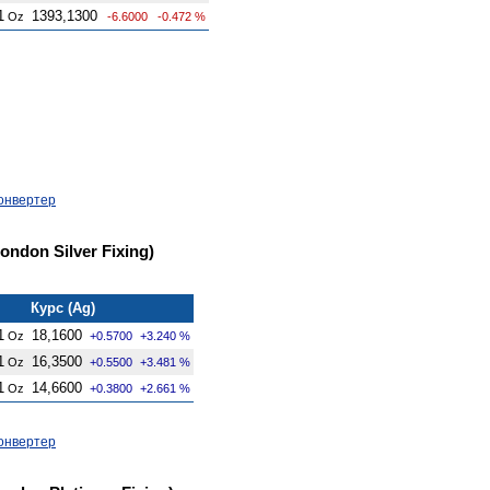
1
1393,1300
Oz
-6.6000
-0.472 %
онвертер
ndon Silver Fixing)
Курс (Ag)
1
18,1600
Oz
+0.5700
+3.240 %
1
16,3500
Oz
+0.5500
+3.481 %
1
14,6600
Oz
+0.3800
+2.661 %
онвертер