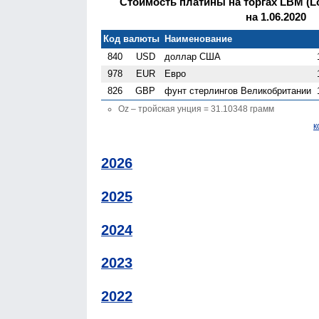
Стоимость платины на торгах LBM (Lo
на 1.06.2020
Код валюты
Наименование
840
USD
доллар США
978
EUR
Евро
826
GBP
фунт стерлингов Велико­британии
Oz – тройская унция = 31.10348 грамм
к
2026
2025
2024
2023
2022