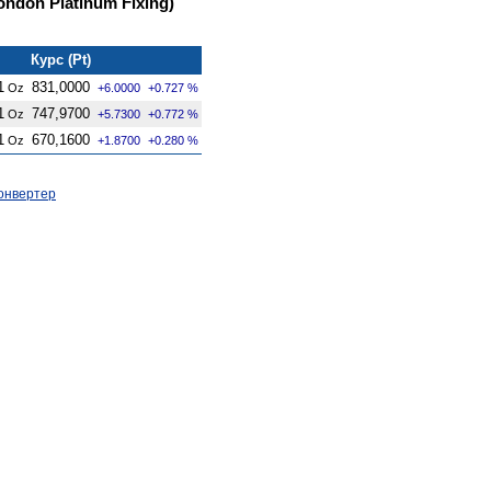
ndon Platinum Fixing)
Курс (Pt)
1
831,0000
Oz
+6.0000
+0.727 %
1
747,9700
Oz
+5.7300
+0.772 %
1
670,1600
Oz
+1.8700
+0.280 %
онвертер