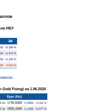
таллов
лов НБУ
400
+0.369 %
100
+1.972 %
300
+1.230 %
600
-0.014 %
онвертер
Gold Fixing) на 1.06.2020
Курс (Au)
1
1730,6000
Oz
+1.9000
+0.110 %
1
1556,1600
Oz
+1.1900
+0.077 %