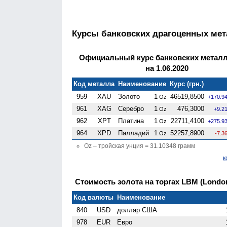
Курсы банковских драгоценных ме
Официальный курс банковских метал
на 1.06.2020
Код металла
Наименование
Курс (грн.)
959
XAU
Золото
1
46519,8500
Oz
+170.9
961
XAG
Серебро
1
476,3000
Oz
+9.2
962
XPT
Платина
1
22711,4100
Oz
+275.9
964
XPD
Палладий
1
52257,8900
Oz
-7.3
Oz – тройская унция = 31.10348 грамм
к
Стоимость золота на торгах LBM (London 
Код валюты
Наименование
840
USD
доллар США
978
EUR
Евро