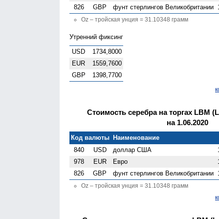
826
GBP
фунт стерлингов Велико­британии
Oz – тройская унция = 31.10348 грамм
Утренний фиксинг
USD
1734,8000
EUR
1559,7600
GBP
1398,7700
к
Стоимость серебра на торгах LBM (Lo
на 1.06.2020
Код валюты
Наименование
840
USD
доллар США
978
EUR
Евро
826
GBP
фунт стерлингов Велико­британии
Oz – тройская унция = 31.10348 грамм
к