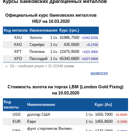
Курсы банковских драгоценных металлов
Официальный курс банковских металлов
НБУ на 10.03.2020
Код металла
Наименование
Курс (грн.)
XAU
Золото
1
41986,7500
Oz
+1042.6200
XAG
Серебро
1
435,0600
Oz
+6.2700
XPT
Платина
1
22475,9500
Oz
+1115.3000
XPD
Палладий
1
65340,6800
Oz
+4227.6900
Oz – тройская унция = 31.10348 грамм
конвертер
Стоимость золота на торгах LBM (London Gold Fixing)
на 10.03.2020
Код
Наименование
Курс (Au)
валюты
USD
доллар США
1
1655,7000
Oz
-16.8000
EUR
Евро
1
1455,8600
Oz
-6.2400
фунт стерлингов Велико­