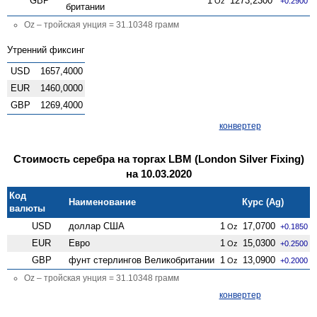
GBP
1
1273,2300
Oz
+0.2900
британии
Oz – тройская унция = 31.10348 грамм
Утренний фиксинг
USD
1657,4000
EUR
1460,0000
GBP
1269,4000
конвертер
Стоимость серебра на торгах LBM (London Silver Fixing)
на 10.03.2020
Код
Наименование
Курс (Ag)
валюты
USD
доллар США
1
17,0700
Oz
+0.1850
EUR
Евро
1
15,0300
Oz
+0.2500
GBP
фунт стерлингов Велико­британии
1
13,0900
Oz
+0.2000
Oz – тройская унция = 31.10348 грамм
конвертер