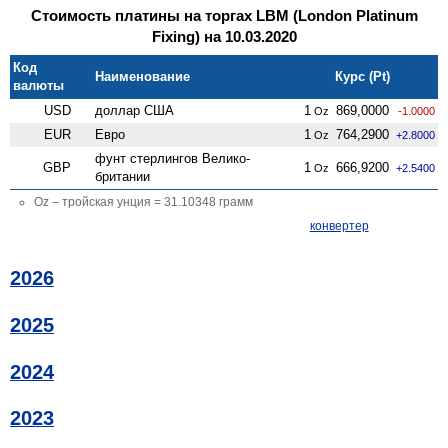
Стоимость платины на торгах LBM (London Platinum
Fixing) на 10.03.2020
Код
Наименование
Курс (Pt)
валюты
USD
доллар США
1
869,0000
Oz
-1.0000
EUR
Евро
1
764,2900
Oz
+2.8000
фунт стерлингов Велико­
GBP
1
666,9200
Oz
+2.5400
британии
Oz – тройская унция = 31.10348 грамм
конвертер
2026
2025
2024
2023