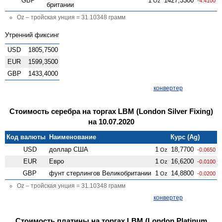
GBP
1
1427,3300
Oz
-4.4100
британии
Oz – тройская унция = 31.10348 грамм
Утренний фиксинг
USD
1805,7500
EUR
1599,3500
GBP
1433,4000
конвертер
Стоимость серебра на торгах LBM (London Silver Fixing)
на 10.07.2020
Код валюты
Наименование
Курс (Ag)
USD
доллар США
1
18,7700
Oz
-0.0650
EUR
Евро
1
16,6200
Oz
-0.0100
GBP
фунт стерлингов Велико­британии
1
14,8800
Oz
-0.0200
Oz – тройская унция = 31.10348 грамм
конвертер
Стоимость платины на торгах LBM (London Platinum