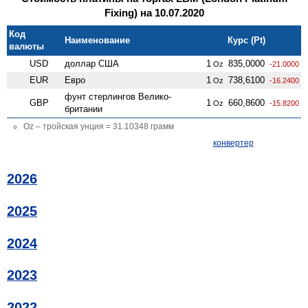
Fixing) на 10.07.2020
Код
Наименование
Курс (Pt)
валюты
USD
доллар США
1
835,0000
Oz
-21.0000
EUR
Евро
1
738,6100
Oz
-16.2400
фунт стерлингов Велико­
GBP
1
660,8600
Oz
-15.8200
британии
Oz – тройская унция = 31.10348 грамм
конвертер
2026
2025
2024
2023
2022