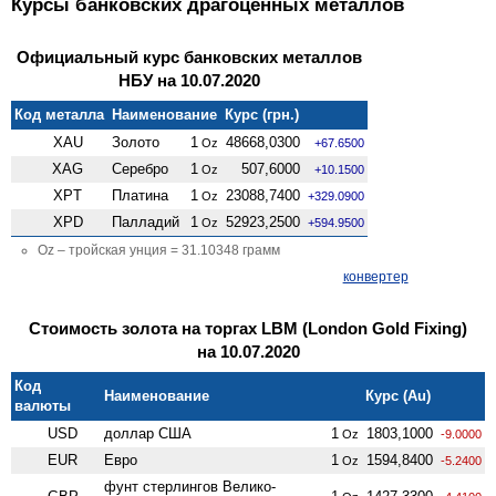
Курсы банковских драгоценных металлов
Официальный курс банковских металлов
НБУ на 10.07.2020
Код металла
Наименование
Курс (грн.)
XAU
Золото
1
48668,0300
Oz
+67.6500
XAG
Серебро
1
507,6000
Oz
+10.1500
XPT
Платина
1
23088,7400
Oz
+329.0900
XPD
Палладий
1
52923,2500
Oz
+594.9500
Oz – тройская унция = 31.10348 грамм
конвертер
Стоимость золота на торгах LBM (London Gold Fixing)
на 10.07.2020
Код
Наименование
Курс (Au)
валюты
USD
доллар США
1
1803,1000
Oz
-9.0000
EUR
Евро
1
1594,8400
Oz
-5.2400
фунт стерлингов Велико­