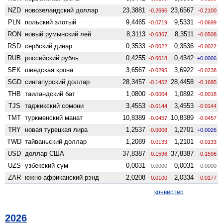
NZD
ново­зеландский доллар
23,3881
23,6567
-0.2696
-0.2100
PLN
польский злотый
9,4465
9,5331
-0.0719
-0.0699
RON
новый румынский лей
8,3113
8,3511
-0.0367
-0.0508
RSD
сербский динар
0,3533
0,3536
-0.0022
-0.0022
RUB
российский рубль
0,4255
0,4342
-0.0018
+0.0006
SEK
шведская крона
3,6567
3,6922
-0.0295
-0.0238
SGD
сингапурский доллар
28,3457
28,4458
-0.1452
-0.1695
THB
таиландский бат
1,0800
1,0892
-0.0004
-0.0018
TJS
таджикский сомони
3,4553
3,4553
-0.0144
-0.0144
TMT
туркменский манат
10,8389
10,8389
-0.0457
-0.0457
TRY
новая турецкая лира
1,2537
1,2701
-0.0008
+0.0026
TWD
тайваньский доллар
1,2089
1,2101
-0.0133
-0.0133
USD
доллар США
37,8387
37,8387
-0.1596
-0.1596
UZS
узбекский сум
0,0031
0,0031
0.0000
0.0000
ZAR
южно-африканский рэнд
2,0208
2,0334
-0.0100
-0.0177
конвертер
2026