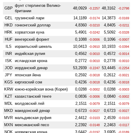
фунт стерлингов Велико­
GBP
48,0929
48,3162
-0.2257
-0.2798
британии
GEL
грузинский лари
14,1189
14,3873
-0.0174
-0.0169
HKD
гонконгский доллар
4,8360
4,8405
-0.0210
-0.0211
HRK
хорватская куна
5,4901
5,5092
-0.0242
-0.0328
HUF
венгерский форинт
0,1088
0,1096
-0.0006
-0.0007
ILS
израильский шекель
10,0413
10,1933
-0.0910
-0.0394
INR
индийская рупия
0,4562
0,4572
-0.0010
-0.0014
ISK
исландская крона
0,2772
0,2778
-0.0010
-0.0010
JOD
иорданский динар
53,2939
53,4445
-0.2247
-0.2254
JPY
японская йена
0,2592
0,2612
-0.0018
-0.0021
KGS
киргизский сом
0,4236
0,4236
-0.0018
-0.0018
KRW
южно-корейская вона (Корея)
0,0288
0,0288
-0.0002
-0.0003
KZT
казахстанский тенге
0,0836
0,0840
-0.0006
-0.0002
MDL
молдовский лей
2,1511
2,1511
-0.0079
-0.0079
MKD
македонский денар
0,6723
0,6723
-0.0027
-0.0027
MVR
мальдивская руфия
2,4412
2,4539
-0.0103
-0.0103
MXN
мексиканский песо
2,2392
2,2463
-0.0148
-0.0117
NOK
норвежская крона
3,6442
3,6905
-0.0197
-0.0189