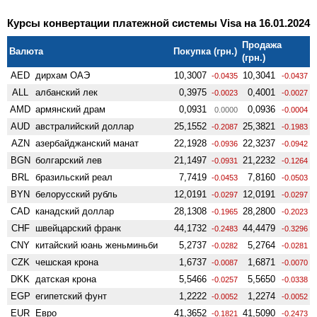
Курсы конвертации платежной системы Visa на 16.01.2024
Продажа
Валюта
Покупка (грн.)
(грн.)
AED
дирхам ОАЭ
10,3007
10,3041
-0.0435
-0.0437
ALL
албанский лек
0,3975
0,4001
-0.0023
-0.0027
AMD
армянский драм
0,0931
0,0936
0.0000
-0.0004
AUD
австралийский доллар
25,1552
25,3821
-0.2087
-0.1983
AZN
азербайджанский манат
22,1928
22,3237
-0.0936
-0.0942
BGN
болгарский лев
21,1497
21,2232
-0.0931
-0.1264
BRL
бразильский реал
7,7419
7,8160
-0.0453
-0.0503
BYN
белорусский рубль
12,0191
12,0191
-0.0297
-0.0297
CAD
канадский доллар
28,1308
28,2800
-0.1965
-0.2023
CHF
швейцарский франк
44,1732
44,4479
-0.2483
-0.3296
CNY
китайский юань женьминьби
5,2737
5,2764
-0.0282
-0.0281
CZK
чешская крона
1,6737
1,6871
-0.0087
-0.0070
DKK
датская крона
5,5466
5,5650
-0.0257
-0.0338
EGP
египетский фунт
1,2222
1,2274
-0.0052
-0.0052
EUR
Евро
41,3652
41,5090
-0.1821
-0.2473