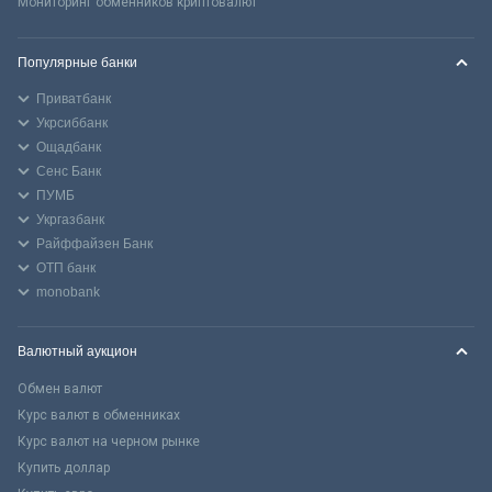
Мониторинг обменников криптовалют
Популярные банки
Приватбанк
Укрсиббанк
Ощадбанк
Сенс Банк
ПУМБ
Укргазбанк
Райффайзен Банк
ОТП банк
monobank
Валютный аукцион
Обмен валют
Курс валют в обменниках
Курс валют на черном рынке
Купить доллар