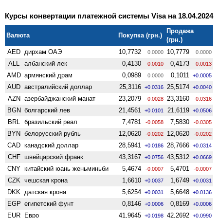
Курсы конвертации платежной системы Visa на 18.04.2024
Продажа
Валюта
Покупка (грн.)
(грн.)
AED
дирхам ОАЭ
10,7732
10,7779
0.0000
0.0000
ALL
албанский лек
0,4130
0,4173
-0.0010
-0.0013
AMD
армянский драм
0,0989
0,1011
0.0000
+0.0005
AUD
австралийский доллар
25,3116
25,5174
+0.0316
+0.0040
AZN
азербайджанский манат
23,2079
23,3160
-0.0028
-0.0316
BGN
болгарский лев
21,4561
21,6119
+0.0101
+0.0506
BRL
бразильский реал
7,4781
7,5830
-0.0058
-0.0305
BYN
белорусский рубль
12,0620
12,0620
-0.0202
-0.0202
CAD
канадский доллар
28,5941
28,7666
+0.0186
+0.0314
CHF
швейцарский франк
43,3167
43,5312
+0.0756
+0.0669
CNY
китайский юань женьминьби
5,4674
5,4701
-0.0007
-0.0007
CZK
чешская крона
1,6610
1,6749
+0.0037
+0.0031
DKK
датская крона
5,6254
5,6648
+0.0031
+0.0136
EGP
египетский фунт
0,8146
0,8169
+0.0006
+0.0006
EUR
Евро
41,9645
42,2692
+0.0198
+0.0990