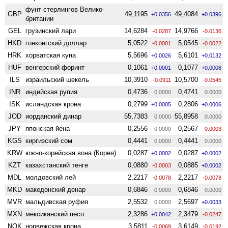
фунт стерлингов Велико­
GBP
49,1195
49,4084
+0.0356
+0.0396
британии
GEL
грузинский лари
14,6284
14,9766
-0.0287
-0.0136
HKD
гонконгский доллар
5,0522
5,0545
-0.0001
-0.0022
HRK
хорватская куна
5,5696
5,6101
+0.0026
+0.0132
HUF
венгерский форинт
0,1061
0,1077
+0.0001
+0.0008
ILS
израильский шекель
10,3910
10,5700
-0.0911
-0.0545
INR
индийская рупия
0,4736
0,4741
0.0000
0.0000
ISK
исландская крона
0,2799
0,2806
+0.0005
+0.0006
JOD
иорданский динар
55,7383
55,8958
0.0000
0.0000
JPY
японская йена
0,2556
0,2567
0.0000
-0.0003
KGS
киргизский сом
0,4441
0,4441
0.0000
0.0000
KRW
южно-корейская вона (Корея)
0,0287
0,0287
+0.0002
+0.0002
KZT
казахстанский тенге
0,0880
0,0885
-0.0003
+0.0002
MDL
молдовский лей
2,2217
2,2217
-0.0078
-0.0078
MKD
македонский денар
0,6846
0,6846
0.0000
0.0000
MVR
мальдивская руфия
2,5532
2,5697
0.0000
+0.0033
MXN
мексиканский песо
2,3286
2,3479
+0.0042
-0.0247
NOK
норвежская крона
3,5811
3,6149
-0.0069
-0.0192