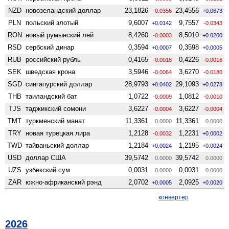
NZD
ново­зеландский доллар
23,1826
23,4556
-0.0356
+0.0673
PLN
польский злотый
9,6007
9,7557
+0.0142
-0.0343
RON
новый румынский лей
8,4260
8,5010
-0.0003
+0.0200
RSD
сербский динар
0,3594
0,3598
+0.0007
+0.0005
RUB
российский рубль
0,4165
0,4226
-0.0018
-0.0016
SEK
шведская крона
3,5946
3,6270
-0.0064
-0.0180
SGD
сингапурский доллар
28,9793
29,1093
+0.0402
+0.0278
THB
таиландский бат
1,0722
1,0812
-0.0009
-0.0010
TJS
таджикский сомони
3,6227
3,6227
-0.0004
-0.0004
TMT
туркменский манат
11,3361
11,3361
0.0000
0.0000
TRY
новая турецкая лира
1,2128
1,2231
-0.0032
+0.0002
TWD
тайваньский доллар
1,2184
1,2195
+0.0024
+0.0024
USD
доллар США
39,5742
39,5742
0.0000
0.0000
UZS
узбекский сум
0,0031
0,0031
0.0000
0.0000
ZAR
южно-африканский рэнд
2,0702
2,0925
+0.0005
+0.0020
конвертер
2026