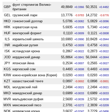
фунт стерлингов Велико­
GBP
49,8849
50,3531
+0.3366
+0.4482
британии
GEL
грузинский лари
13,7776
14,2732
-0.9783
-0.6776
HKD
гонконгский доллар
5,0786
5,0829
+0.0082
+0.0096
HRK
хорватская куна
5,6935
5,7340
+0.0328
+0.0402
HUF
венгерский форинт
0,1110
0,1121
+0.0009
+0.0008
ILS
израильский шекель
10,6993
10,8428
+0.0990
+0.0944
INR
индийская рупия
0,4750
0,4758
+0.0009
+0.0011
ISK
исландская крона
0,2867
0,2873
+0.0022
+0.0022
JOD
иорданский динар
55,8864
56,0444
+0.0841
+0.0844
JPY
японская йена
0,2534
0,2565
+0.0007
+0.0027
KGS
киргизский сом
0,4493
0,4493
+0.0008
+0.0008
KRW
южно-корейская вона (Корея)
0,0293
0,0293
+0.0003
+0.0003
KZT
казахстанский тенге
0,0897
0,0898
-0.0002
-0.0001
MDL
молдовский лей
2,2494
2,2494
+0.0021
+0.0021
MKD
македонский денар
0,6989
0,6989
+0.0033
+0.0033
MVR
мальдивская руфия
2,5600
2,5732
+0.0039
+0.0038
MXN
мексиканский песо
2,3791
2,3839
+0.0272
+0.0209
NOK
норвежская крона
3,6637
3,7229
+0.0247
+0.0496