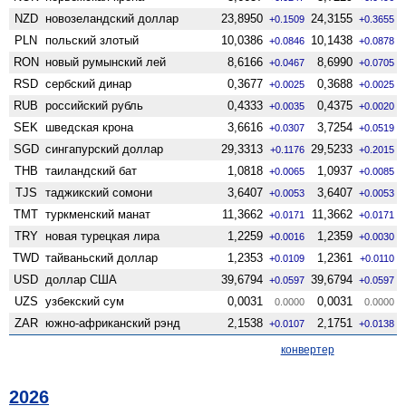
NZD
ново­зеландский доллар
23,8950
24,3155
+0.1509
+0.3655
PLN
польский злотый
10,0386
10,1438
+0.0846
+0.0878
RON
новый румынский лей
8,6166
8,6990
+0.0467
+0.0705
RSD
сербский динар
0,3677
0,3688
+0.0025
+0.0025
RUB
российский рубль
0,4333
0,4375
+0.0035
+0.0020
SEK
шведская крона
3,6616
3,7254
+0.0307
+0.0519
SGD
сингапурский доллар
29,3313
29,5233
+0.1176
+0.2015
THB
таиландский бат
1,0818
1,0937
+0.0065
+0.0085
TJS
таджикский сомони
3,6407
3,6407
+0.0053
+0.0053
TMT
туркменский манат
11,3662
11,3662
+0.0171
+0.0171
TRY
новая турецкая лира
1,2259
1,2359
+0.0016
+0.0030
TWD
тайваньский доллар
1,2353
1,2361
+0.0109
+0.0110
USD
доллар США
39,6794
39,6794
+0.0597
+0.0597
UZS
узбекский сум
0,0031
0,0031
0.0000
0.0000
ZAR
южно-африканский рэнд
2,1538
2,1751
+0.0107
+0.0138
конвертер
2026