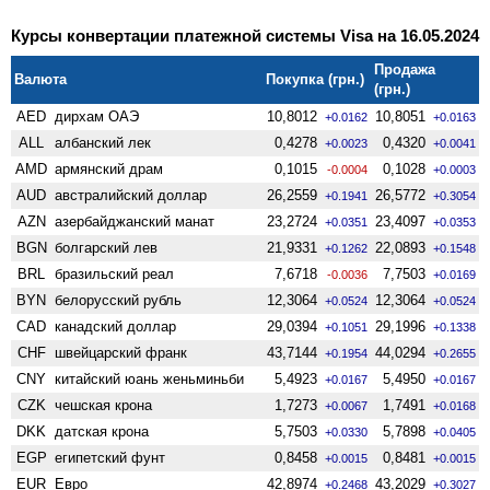
Курсы конвертации платежной системы Visa на 16.05.2024
Продажа
Валюта
Покупка (грн.)
(грн.)
AED
дирхам ОАЭ
10,8012
10,8051
+0.0162
+0.0163
ALL
албанский лек
0,4278
0,4320
+0.0023
+0.0041
AMD
армянский драм
0,1015
0,1028
-0.0004
+0.0003
AUD
австралийский доллар
26,2559
26,5772
+0.1941
+0.3054
AZN
азербайджанский манат
23,2724
23,4097
+0.0351
+0.0353
BGN
болгарский лев
21,9331
22,0893
+0.1262
+0.1548
BRL
бразильский реал
7,6718
7,7503
-0.0036
+0.0169
BYN
белорусский рубль
12,3064
12,3064
+0.0524
+0.0524
CAD
канадский доллар
29,0394
29,1996
+0.1051
+0.1338
CHF
швейцарский франк
43,7144
44,0294
+0.1954
+0.2655
CNY
китайский юань женьминьби
5,4923
5,4950
+0.0167
+0.0167
CZK
чешская крона
1,7273
1,7491
+0.0067
+0.0168
DKK
датская крона
5,7503
5,7898
+0.0330
+0.0405
EGP
египетский фунт
0,8458
0,8481
+0.0015
+0.0015
EUR
Евро
42,8974
43,2029
+0.2468
+0.3027