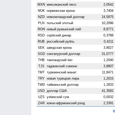
MXN
мексиканский песо
2,0542
NOK
норвежская крона
3,7404
NZD
ново­зеландский доллар
24,5875
PLN
польский злотый
10,2096
RON
новый румынский лей
8,8771
RSD
сербский динар
0,3788
RUB
российский рубль
0,4211
SEK
шведская крона
3,8027
SGD
сингапурский доллар
31,0777
THB
таиландский бат
1,2040
TJS
таджикский сомони
3,8807
TMT
туркменский манат
11,8471
TRY
новая турецкая лира
1,2015
TWD
тайваньский доллар
1,2833
USD
доллар США
41,3582
UZS
узбекский сум
0,0032
ZAR
южно-африканский рэнд
2,3391
к