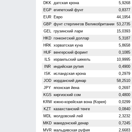
DKK
датская крона
5,9268
EGP
египетский фунт
0,8377
EUR
Евро
44,1954
GBP
фунт стерлингов Велико­британии
53,2735
GEL
грузинский лари
15,0393
HKD
гонконгский доллар
5,3187
HRK
хорватская куна
5,8658
HUF
венгерский форинт
0,1085
ILS
израильский шекель
10,9995
INR
индийская рупия
0,4900
ISK
исландская крона
0,2979
JOD
иорданский динар
58,2510
JPY
японская йена
0,2697
KGS
киргизский сом
0,4800
KRW
южно-корейская вона (Корея)
0,0299
KZT
казахстанский тенге
0,0840
MDL
молдовский лей
2,3232
MKD
македонский денар
0,7245
MVR
мальдивская руфия
2,6683