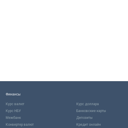
Финансы
Курс валют
Курс доллара
Курс НБУ
Банковские карты
Межбанк
Депозиты
Конвертер валют
Кредит онлайн