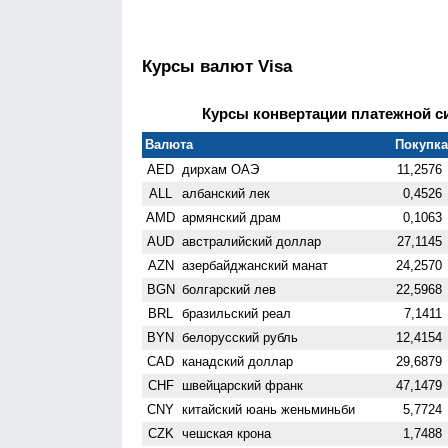
Курсы валют Visa
Курсы конвертации платежной сис
Валюта
Покупка 
AED
дирхам ОАЭ
11,2576
ALL
албанский лек
0,4526
AMD
армянский драм
0,1063
AUD
австралийский доллар
27,1145
AZN
азербайджанский манат
24,2570
BGN
болгарский лев
22,5968
BRL
бразильский реал
7,1411
BYN
белорусский рубль
12,4154
CAD
канадский доллар
29,6879
CHF
швейцарский франк
47,1479
CNY
китайский юань женьминьби
5,7724
CZK
чешская крона
1,7488