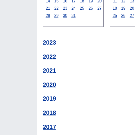
14
15
16
17
18
19
20
11
12
13
21
22
23
24
25
26
27
18
19
20
28
29
30
31
25
26
27
2023
2022
2021
2020
2019
2018
2017