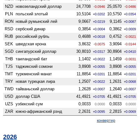
NZD
ново­зеландский доллар
24,7708
25,0570
-0.0946
-0.0486
PLN
польский злотый
10,5104
10,5750
+0.0202
+0.0354
RON
новый румынский лей
9,0667
9,1145
+0.0219
+0.0087
RSD
сербский динар
0,3854
0,3862
+0.0004
+0.0009
RUB
российский рубль
0,4688
0,4752
+0.0018
-0.0021
SEK
шведская крона
3,8632
3,9094
-0.0075
-0.0144
SGD
сингапурский доллар
30,8010
30,8904
+0.0317
+0.0410
THB
таиландский бат
1,1402
1,1459
+0.0022
-0.0031
TJS
таджикский сомони
3,8908
3,8908
+0.0055
+0.0055
TMT
туркменский манат
11,8854
11,8854
+0.0201
+0.0201
TRY
новая турецкая лира
1,2507
1,2631
+0.0022
+0.0068
TWD
тайваньский доллар
1,2628
1,2640
+0.0007
+0.0007
USD
доллар США
41,4921
41,4921
+0.0705
+0.0705
UZS
узбекский сум
0,0033
0,0033
0.0000
0.0000
ZAR
южно-африканский рэнд
2,2631
2,2815
+0.0095
+0.0069
конвертер
2026