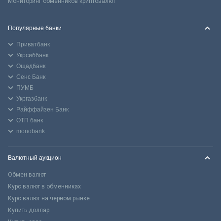
Мониторинг обменников криптовалют
Популярные банки
Приватбанк
Укрсиббанк
Ощадбанк
Сенс Банк
ПУМБ
Укргазбанк
Райффайзен Банк
ОТП банк
monobank
Валютный аукцион
Обмен валют
Курс валют в обменниках
Курс валют на черном рынке
Купить доллар