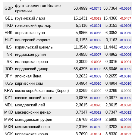
фунт стерлингов Велико­
GBP
53,4999
53,7364
+0.0743
+0.0664
британии
GEL
грузинский лари
15,1431
15,4360
-0.0019
-0.0487
HKD
гонконгский доллар
5,3116
5,3153
+0.0101
+0.0106
HRK
хорватская куна
5,9866
6,0053
+0.0085
+0.0080
HUF
венгерский форинт
0,1153
0,1163
+0.0002
+0.0006
ILS
израильский шекель
11,3540
11,4442
+0.0935
+0.0384
INR
индийская рупия
0,4958
0,4962
+0.0007
+0.0006
ISK
исландская крона
0,3009
0,3016
-0.0003
-0.0004
JOD
иорданский динар
58,4395
58,6046
+0.0993
+0.0995
JPY
японская йена
0,2632
0,2655
+0.0009
+0.0016
KGS
киргизский сом
0,4904
0,4904
+0.0010
+0.0010
KRW
южно-корейская вона (Корея)
0,0299
0,0299
0.0000
0.0000
KZT
казахстанский тенге
0,0876
0,0877
+0.0005
+0.0005
MDL
молдовский лей
2,3615
2,3615
-0.0028
-0.0028
MKD
македонский денар
0,7347
0,7347
+0.0012
+0.0012
MVR
мальдивская руфия
2,6769
2,6908
+0.0045
+0.0046
MXN
мексиканский песо
2,3166
2,3203
+0.0150
-0.0045
NOK
норвежская крона
3,7690
3,8330
-0.0161
-0.0193