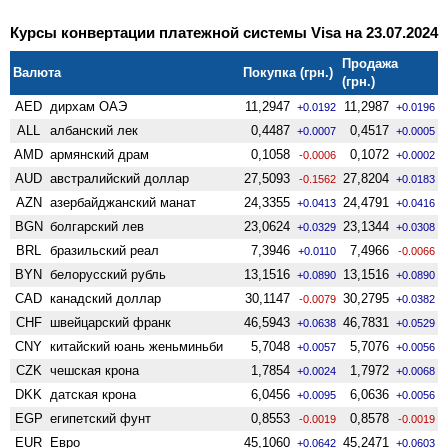
Курсы конвертации платежной системы Visa на 23.07.2024
Продажа
Валюта
Покупка (грн.)
(грн.)
AED
дирхам ОАЭ
11,2947
11,2987
+0.0192
+0.0196
ALL
албанский лек
0,4487
0,4517
+0.0007
+0.0005
AMD
армянский драм
0,1058
0,1072
-0.0006
+0.0002
AUD
австралийский доллар
27,5093
27,8204
-0.1562
+0.0183
AZN
азербайджанский манат
24,3355
24,4791
+0.0413
+0.0416
BGN
болгарский лев
23,0624
23,1344
+0.0329
+0.0308
BRL
бразильский реал
7,3946
7,4966
+0.0110
-0.0066
BYN
белорусский рубль
13,1516
13,1516
+0.0890
+0.0890
CAD
канадский доллар
30,1147
30,2795
-0.0079
+0.0382
CHF
швейцарский франк
46,5943
46,7831
+0.0638
+0.0529
CNY
китайский юань женьминьби
5,7048
5,7076
+0.0057
+0.0056
CZK
чешская крона
1,7854
1,7972
+0.0024
+0.0068
DKK
датская крона
6,0456
6,0636
+0.0095
+0.0056
EGP
египетский фунт
0,8553
0,8578
-0.0019
-0.0019
EUR
Евро
45,1060
45,2471
+0.0642
+0.0603