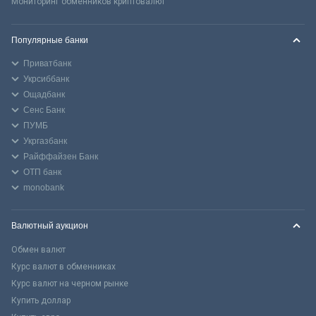
Мониторинг обменников криптовалют
Популярные банки
Приватбанк
Укрсиббанк
Ощадбанк
Сенс Банк
ПУМБ
Укргазбанк
Райффайзен Банк
ОТП банк
monobank
Валютный аукцион
Обмен валют
Курс валют в обменниках
Курс валют на черном рынке
Купить доллар