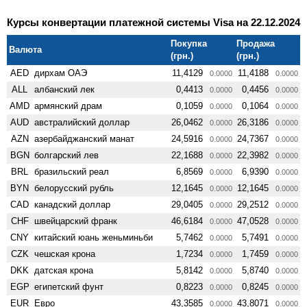
Курсы конвертации платежной системы Visa на 22.12.2024
Покупка
Продажа
Валюта
(грн.)
(грн.)
AED
дирхам ОАЭ
11,4129
11,4188
0.0000
0.0000
ALL
албанский лек
0,4413
0,4456
0.0000
0.0000
AMD
армянский драм
0,1059
0,1064
0.0000
0.0000
AUD
австралийский доллар
26,0462
26,3186
0.0000
0.0000
AZN
азербайджанский манат
24,5916
24,7367
0.0000
0.0000
BGN
болгарский лев
22,1688
22,3982
0.0000
0.0000
BRL
бразильский реал
6,8569
6,9390
0.0000
0.0000
BYN
белорусский рубль
12,1645
12,1645
0.0000
0.0000
CAD
канадский доллар
29,0405
29,2512
0.0000
0.0000
CHF
швейцарский франк
46,6184
47,0528
0.0000
0.0000
CNY
китайский юань женьминьби
5,7462
5,7491
0.0000
0.0000
CZK
чешская крона
1,7234
1,7459
0.0000
0.0000
DKK
датская крона
5,8142
5,8740
0.0000
0.0000
EGP
египетский фунт
0,8223
0,8245
0.0000
0.0000
EUR
Евро
43,3585
43,8071
0.0000
0.0000