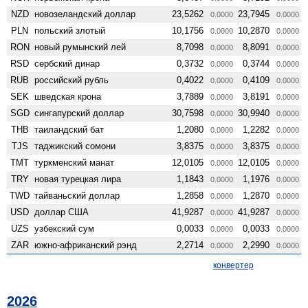
NZD
ново­зеландский доллар
23,5262
23,7945
0.0000
0.0000
PLN
польский злотый
10,1756
10,2870
0.0000
0.0000
RON
новый румынский лей
8,7098
8,8091
0.0000
0.0000
RSD
сербский динар
0,3732
0,3744
0.0000
0.0000
RUB
российский рубль
0,4022
0,4109
0.0000
0.0000
SEK
шведская крона
3,7889
3,8191
0.0000
0.0000
SGD
сингапурский доллар
30,7598
30,9940
0.0000
0.0000
THB
таиландский бат
1,2080
1,2282
0.0000
0.0000
TJS
таджикский сомони
3,8375
3,8375
0.0000
0.0000
TMT
туркменский манат
12,0105
12,0105
0.0000
0.0000
TRY
новая турецкая лира
1,1843
1,1976
0.0000
0.0000
TWD
тайваньский доллар
1,2858
1,2870
0.0000
0.0000
USD
доллар США
41,9287
41,9287
0.0000
0.0000
UZS
узбекский сум
0,0033
0,0033
0.0000
0.0000
ZAR
южно-африканский рэнд
2,2714
2,2990
0.0000
0.0000
конвертер
2026