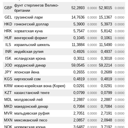
фунт стерлингов Велико­
GBP
52,2893
52,9015
0.0000
0.0000
британии
GEL
грузинский лари
14,7636
15,1367
0.0000
0.0000
HKD
гонконгский доллар
5,3900
5,3973
0.0000
0.0000
HRK
хорватская куна
5,7547
5,8142
0.0000
0.0000
HUF
венгерский форинт
0,1045
0,1061
0.0000
0.0000
ILS
израильский шекель
11,3884
11,5490
0.0000
0.0000
INR
индийская рупия
0,4926
0,4937
0.0000
0.0000
ISK
исландская крона
0,3011
0,3018
0.0000
0.0000
JOD
иорданский динар
59,0545
59,2214
0.0000
0.0000
JPY
японская йена
0,2655
0,2689
0.0000
0.0000
KGS
киргизский сом
0,4819
0,4819
0.0000
0.0000
KRW
южно-корейская вона (Корея)
0,0291
0,0291
0.0000
0.0000
KZT
казахстанский тенге
0,0799
0,0799
0.0000
0.0000
MDL
молдовский лей
2,2887
2,2887
0.0000
0.0000
MKD
македонский денар
0,7084
0,7084
0.0000
0.0000
MVR
мальдивская руфия
2,7051
2,7191
0.0000
0.0000
MXN
мексиканский песо
2,0857
2,0948
0.0000
0.0000
NOK
норвежская крона
3,6487
3,7192
0.0000
0.0000