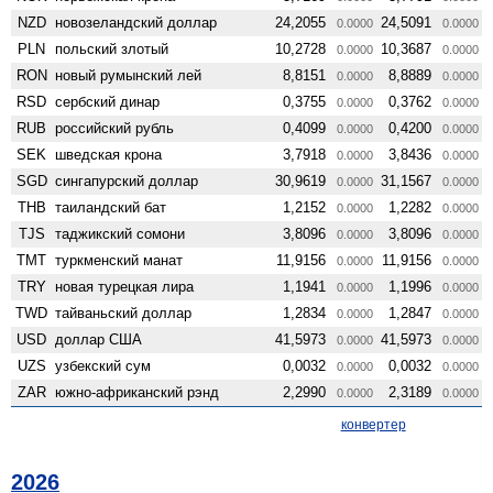
NZD
ново­зеландский доллар
24,2055
24,5091
0.0000
0.0000
PLN
польский злотый
10,2728
10,3687
0.0000
0.0000
RON
новый румынский лей
8,8151
8,8889
0.0000
0.0000
RSD
сербский динар
0,3755
0,3762
0.0000
0.0000
RUB
российский рубль
0,4099
0,4200
0.0000
0.0000
SEK
шведская крона
3,7918
3,8436
0.0000
0.0000
SGD
сингапурский доллар
30,9619
31,1567
0.0000
0.0000
THB
таиландский бат
1,2152
1,2282
0.0000
0.0000
TJS
таджикский сомони
3,8096
3,8096
0.0000
0.0000
TMT
туркменский манат
11,9156
11,9156
0.0000
0.0000
TRY
новая турецкая лира
1,1941
1,1996
0.0000
0.0000
TWD
тайваньский доллар
1,2834
1,2847
0.0000
0.0000
USD
доллар США
41,5973
41,5973
0.0000
0.0000
UZS
узбекский сум
0,0032
0,0032
0.0000
0.0000
ZAR
южно-африканский рэнд
2,2990
2,3189
0.0000
0.0000
конвертер
2026