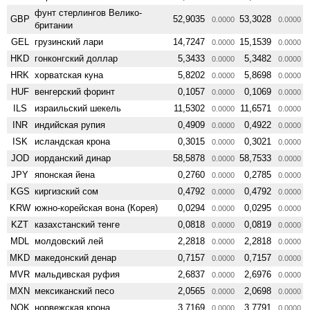
фунт стерлингов Велико­
GBP
52,9035
53,3028
0.0000
0.0000
британии
GEL
грузинский лари
14,7247
15,1539
0.0000
0.0000
HKD
гонконгский доллар
5,3433
5,3482
0.0000
0.0000
HRK
хорватская куна
5,8202
5,8698
0.0000
0.0000
HUF
венгерский форинт
0,1057
0,1069
0.0000
0.0000
ILS
израильский шекель
11,5302
11,6571
0.0000
0.0000
INR
индийская рупия
0,4909
0,4922
0.0000
0.0000
ISK
исландская крона
0,3015
0,3021
0.0000
0.0000
JOD
иорданский динар
58,5878
58,7533
0.0000
0.0000
JPY
японская йена
0,2760
0,2785
0.0000
0.0000
KGS
киргизский сом
0,4792
0,4792
0.0000
0.0000
KRW
южно-корейская вона (Корея)
0,0294
0,0295
0.0000
0.0000
KZT
казахстанский тенге
0,0818
0,0819
0.0000
0.0000
MDL
молдовский лей
2,2818
2,2818
0.0000
0.0000
MKD
македонский денар
0,7157
0,7157
0.0000
0.0000
MVR
мальдивская руфия
2,6837
2,6976
0.0000
0.0000
MXN
мексиканский песо
2,0565
2,0698
0.0000
0.0000
NOK
норвежская крона
3,7169
3,7791
0.0000
0.0000