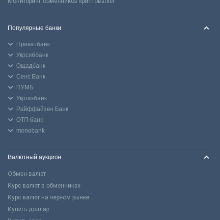
Мониторинг обменников криптовалют
Популярные банки
Приватбанк
Укрсиббанк
Ощадбанк
Сенс Банк
ПУМБ
Укргазбанк
Райффайзен Банк
ОТП банк
monobank
Валютный аукцион
Обмен валют
Курс валют в обменниках
Курс валют на черном рынке
Купить доллар