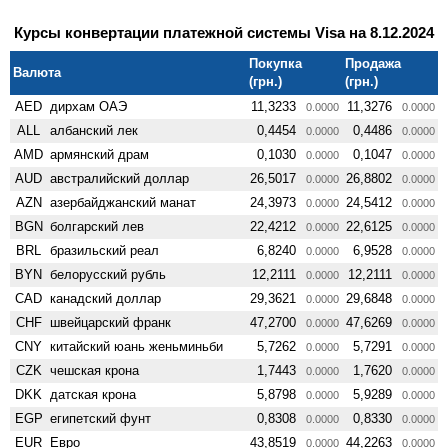
Курсы конвертации платежной системы Visa на 8.12.2024
Покупка
Продажа
Валюта
(грн.)
(грн.)
AED
дирхам ОАЭ
11,3233
11,3276
0.0000
0.0000
ALL
албанский лек
0,4454
0,4486
0.0000
0.0000
AMD
армянский драм
0,1030
0,1047
0.0000
0.0000
AUD
австралийский доллар
26,5017
26,8802
0.0000
0.0000
AZN
азербайджанский манат
24,3973
24,5412
0.0000
0.0000
BGN
болгарский лев
22,4212
22,6125
0.0000
0.0000
BRL
бразильский реал
6,8240
6,9528
0.0000
0.0000
BYN
белорусский рубль
12,2111
12,2111
0.0000
0.0000
CAD
канадский доллар
29,3621
29,6848
0.0000
0.0000
CHF
швейцарский франк
47,2700
47,6269
0.0000
0.0000
CNY
китайский юань женьминьби
5,7262
5,7291
0.0000
0.0000
CZK
чешская крона
1,7443
1,7620
0.0000
0.0000
DKK
датская крона
5,8798
5,9289
0.0000
0.0000
EGP
египетский фунт
0,8308
0,8330
0.0000
0.0000
EUR
Евро
43,8519
44,2263
0.0000
0.0000