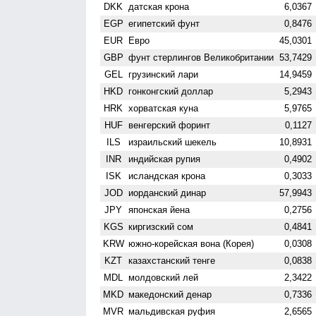
DKK
датская крона
6,0367
EGP
египетский фунт
0,8476
EUR
Евро
45,0301
GBP
фунт стерлингов Велико­британии
53,7429
GEL
грузинский лари
14,9459
HKD
гонконгский доллар
5,2943
HRK
хорватская куна
5,9765
HUF
венгерский форинт
0,1127
ILS
израильский шекель
10,8931
INR
индийская рупия
0,4902
ISK
исландская крона
0,3033
JOD
иорданский динар
57,9943
JPY
японская йена
0,2756
KGS
киргизский сом
0,4841
KRW
южно-корейская вона (Корея)
0,0308
KZT
казахстанский тенге
0,0838
MDL
молдовский лей
2,3422
MKD
македонский денар
0,7336
MVR
мальдивская руфия
2,6565