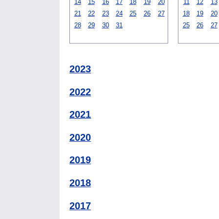
14
15
16
17
18
19
20
11
12
13
21
22
23
24
25
26
27
18
19
20
28
29
30
31
25
26
27
2023
2022
2021
2020
2019
2018
2017