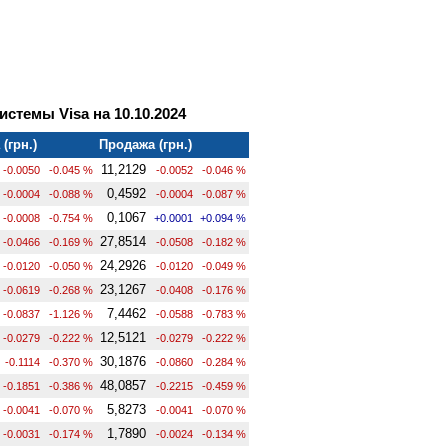
стемы Visa на 10.10.2024
(грн.)
Продажа (грн.)
11,2129
-0.0050
-0.045 %
-0.0052
-0.046 %
0,4592
-0.0004
-0.088 %
-0.0004
-0.087 %
0,1067
-0.0008
-0.754 %
+0.0001
+0.094 %
27,8514
-0.0466
-0.169 %
-0.0508
-0.182 %
24,2926
-0.0120
-0.050 %
-0.0120
-0.049 %
23,1267
-0.0619
-0.268 %
-0.0408
-0.176 %
7,4462
-0.0837
-1.126 %
-0.0588
-0.783 %
12,5121
-0.0279
-0.222 %
-0.0279
-0.222 %
30,1876
-0.1114
-0.370 %
-0.0860
-0.284 %
48,0857
-0.1851
-0.386 %
-0.2215
-0.459 %
5,8273
-0.0041
-0.070 %
-0.0041
-0.070 %
1,7890
-0.0031
-0.174 %
-0.0024
-0.134 %