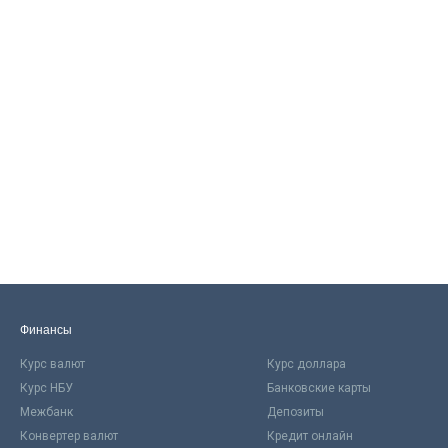
Финансы
Курс валют
Курс доллара
Курс НБУ
Банковские карты
Межбанк
Депозиты
Конвертер валют
Кредит онлайн