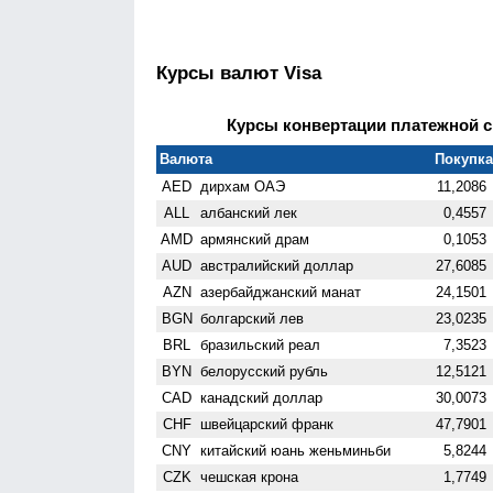
Курсы валют Visa
Курсы конвертации платежной си
Валюта
Покупка 
AED
дирхам ОАЭ
11,2086
ALL
албанский лек
0,4557
AMD
армянский драм
0,1053
AUD
австралийский доллар
27,6085
AZN
азербайджанский манат
24,1501
BGN
болгарский лев
23,0235
BRL
бразильский реал
7,3523
BYN
белорусский рубль
12,5121
CAD
канадский доллар
30,0073
CHF
швейцарский франк
47,7901
CNY
китайский юань женьминьби
5,8244
CZK
чешская крона
1,7749