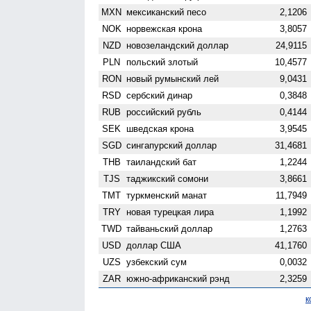
MXN
мексиканский песо
2,1206
NOK
норвежская крона
3,8057
NZD
ново­зеландский доллар
24,9115
PLN
польский злотый
10,4577
RON
новый румынский лей
9,0431
RSD
сербский динар
0,3848
RUB
российский рубль
0,4144
SEK
шведская крона
3,9545
SGD
сингапурский доллар
31,4681
THB
таиландский бат
1,2244
TJS
таджикский сомони
3,8661
TMT
туркменский манат
11,7949
TRY
новая турецкая лира
1,1992
TWD
тайваньский доллар
1,2763
USD
доллар США
41,1760
UZS
узбекский сум
0,0032
ZAR
южно-африканский рэнд
2,3259
к