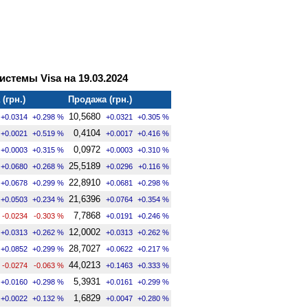
стемы Visa на 19.03.2024
(грн.)
Продажа (грн.)
10,5680
+0.0314
+0.298 %
+0.0321
+0.305 %
0,4104
+0.0021
+0.519 %
+0.0017
+0.416 %
0,0972
+0.0003
+0.315 %
+0.0003
+0.310 %
25,5189
+0.0680
+0.268 %
+0.0296
+0.116 %
22,8910
+0.0678
+0.299 %
+0.0681
+0.298 %
21,6396
+0.0503
+0.234 %
+0.0764
+0.354 %
7,7868
-0.0234
-0.303 %
+0.0191
+0.246 %
12,0002
+0.0313
+0.262 %
+0.0313
+0.262 %
28,7027
+0.0852
+0.299 %
+0.0622
+0.217 %
44,0213
-0.0274
-0.063 %
+0.1463
+0.333 %
5,3931
+0.0160
+0.298 %
+0.0161
+0.299 %
1,6829
+0.0022
+0.132 %
+0.0047
+0.280 %