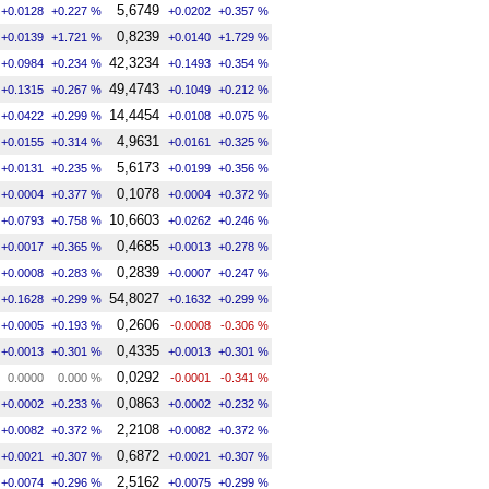
5,6749
+0.0128
+0.227 %
+0.0202
+0.357 %
0,8239
+0.0139
+1.721 %
+0.0140
+1.729 %
42,3234
+0.0984
+0.234 %
+0.1493
+0.354 %
49,4743
+0.1315
+0.267 %
+0.1049
+0.212 %
14,4454
+0.0422
+0.299 %
+0.0108
+0.075 %
4,9631
+0.0155
+0.314 %
+0.0161
+0.325 %
5,6173
+0.0131
+0.235 %
+0.0199
+0.356 %
0,1078
+0.0004
+0.377 %
+0.0004
+0.372 %
10,6603
+0.0793
+0.758 %
+0.0262
+0.246 %
0,4685
+0.0017
+0.365 %
+0.0013
+0.278 %
0,2839
+0.0008
+0.283 %
+0.0007
+0.247 %
54,8027
+0.1628
+0.299 %
+0.1632
+0.299 %
0,2606
+0.0005
+0.193 %
-0.0008
-0.306 %
0,4335
+0.0013
+0.301 %
+0.0013
+0.301 %
0,0292
0.0000
0.000 %
-0.0001
-0.341 %
0,0863
+0.0002
+0.233 %
+0.0002
+0.232 %
2,2108
+0.0082
+0.372 %
+0.0082
+0.372 %
0,6872
+0.0021
+0.307 %
+0.0021
+0.307 %
2,5162
+0.0074
+0.296 %
+0.0075
+0.299 %