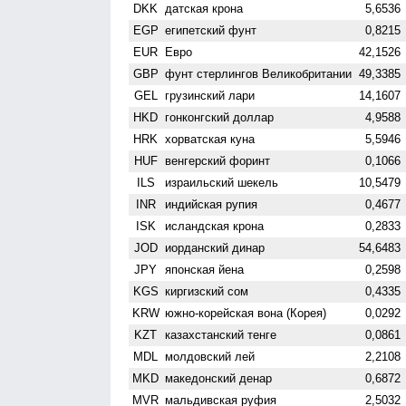
DKK
датская крона
5,6536
EGP
египетский фунт
0,8215
EUR
Евро
42,1526
GBP
фунт стерлингов Велико­британии
49,3385
GEL
грузинский лари
14,1607
HKD
гонконгский доллар
4,9588
HRK
хорватская куна
5,5946
HUF
венгерский форинт
0,1066
ILS
израильский шекель
10,5479
INR
индийская рупия
0,4677
ISK
исландская крона
0,2833
JOD
иорданский динар
54,6483
JPY
японская йена
0,2598
KGS
киргизский сом
0,4335
KRW
южно-корейская вона (Корея)
0,0292
KZT
казахстанский тенге
0,0861
MDL
молдовский лей
2,2108
MKD
македонский денар
0,6872
MVR
мальдивская руфия
2,5032