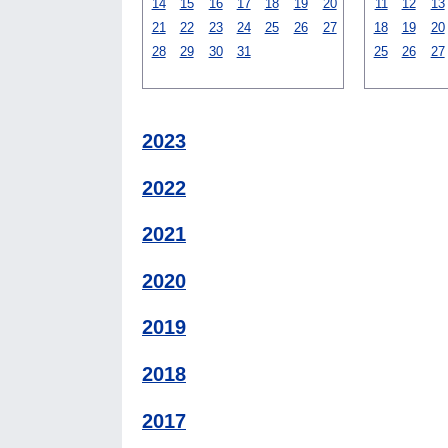
14
15
16
17
18
19
20
11
12
13
21
22
23
24
25
26
27
18
19
20
28
29
30
31
25
26
27
2023
2022
2021
2020
2019
2018
2017