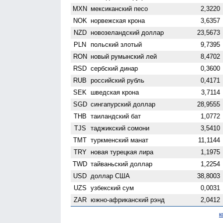
MXN
мексиканский песо
2,3220
NOK
норвежская крона
3,6357
NZD
ново­зеландский доллар
23,5673
PLN
польский злотый
9,7395
RON
новый румынский лей
8,4702
RSD
сербский динар
0,3600
RUB
российский рубль
0,4171
SEK
шведская крона
3,7114
SGD
сингапурский доллар
28,9555
THB
таиландский бат
1,0772
TJS
таджикский сомони
3,5410
TMT
туркменский манат
11,1144
TRY
новая турецкая лира
1,1975
TWD
тайваньский доллар
1,2254
USD
доллар США
38,8003
UZS
узбекский сум
0,0031
ZAR
южно-африканский рэнд
2,0412
к