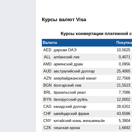
Курсы валют Visa
Курсы конвертации платежной си
Валюта
Покупка 
AED
дирхам ОАЭ
10,5625
ALL
албанский лек
0,4071
AMD
армянский драм
0,0956
AUD
австралийский доллар
25,4065
AZN
азербайджанский манат
22,7568
BGN
болгарский лев
21,5523
BRL
бразильский реал
7,7086
BYN
белорусский рубль
12,0002
CAD
канадский доллар
28,6201
CHF
швейцарский франк
43,6596
CNY
китайский юань женьминьби
5,3904
CZK
чешская крона
1,6692