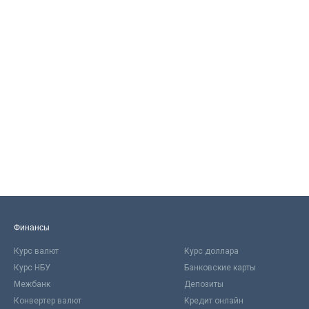
Финансы
Курс валют
Курс доллара
Курс НБУ
Банковские карты
Межбанк
Депозиты
Конвертер валют
Кредит онлайн