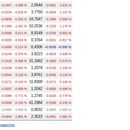
2,0544
-0.0347
-1.689 %
-0.0401
-1.915 %
3,7750
-0.0234
-0.626 %
-0.0434
-1.137 %
24,7047
-0.0645
-0.262 %
-0.2384
-0.956 %
10,2536
-0.1390
-1.361 %
-0.1220
-1.176 %
8,9149
-0.0596
-0.671 %
-0.0766
-0.852 %
0,3764
-0.0035
-0.924 %
-0.0031
-0.817 %
0,4306
-0.0009
-0.214 %
+0.0038
+0.890 %
3,8223
-0.0144
-0.379 %
-0.0624
-1.606 %
31,1662
-0.1518
-0.488 %
-0.1800
-0.574 %
1,2079
-0.0108
-0.897 %
-0.0135
-1.105 %
3,8761
-0.0046
-0.119 %
-0.0046
-0.119 %
11,8300
-0.0171
-0.144 %
-0.0171
-0.144 %
1,2042
-0.0007
-0.058 %
-0.0059
-0.488 %
1,2745
-0.0099
-0.771 %
-0.0100
-0.779 %
41,2984
-0.0598
-0.145 %
-0.0598
-0.145 %
0,0032
0.0000
0.000 %
0.0000
0.000 %
2,3523
-0.0440
-1.881 %
-0.0451
-1.881 %
онвертер