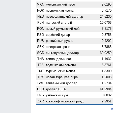
MXN
мексиканский песо
2,0195
NOK
норвежская крона
3,7170
NZD
ново­зеландский доллар
24,5230
PLN
польский злотый
10,0706
RON
новый румынский лей
8,8175
RSD
сербский динар
0,3753
RUB
российский рубль
0,4202
SEK
шведская крона
3,7883
SGD
сингапурский доллар
30,9259
THB
таиландский бат
1,1932
TJS
таджикский сомони
3,8761
TMT
туркменский манат
11,8300
TRY
новая турецкая лира
1,2008
TWD
тайваньский доллар
1,2734
USD
доллар США
41,2984
UZS
узбекский сум
0,0032
ZAR
южно-африканский рэнд
2,2951
к