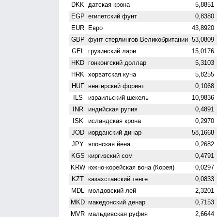
DKK
датская крона
5,8851
EGP
египетский фунт
0,8380
EUR
Евро
43,8920
GBP
фунт стерлингов Велико­британии
53,0809
GEL
грузинский лари
15,0176
HKD
гонконгский доллар
5,3103
HRK
хорватская куна
5,8255
HUF
венгерский форинт
0,1068
ILS
израильский шекель
10,9836
INR
индийская рупия
0,4891
ISK
исландская крона
0,2970
JOD
иорданский динар
58,1668
JPY
японская йена
0,2682
KGS
киргизский сом
0,4791
KRW
южно-корейская вона (Корея)
0,0297
KZT
казахстанский тенге
0,0833
MDL
молдовский лей
2,3201
MKD
македонский денар
0,7153
MVR
мальдивская руфия
2,6644