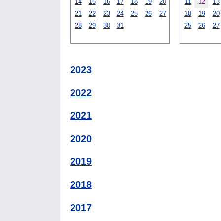
14
15
16
17
18
19
20
11
12
13
21
22
23
24
25
26
27
18
19
20
28
29
30
31
25
26
27
2023
2022
2021
2020
2019
2018
2017