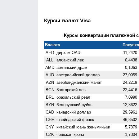
Курсы валют Visa
Курсы конвертации платежной си
Валюта
Покупка 
AED
дирхам ОАЭ
11,2420
ALL
албанский лек
0,4438
AMD
армянский драм
0,1063
AUD
австралийский доллар
27,0959
AZN
азербайджанский манат
24,2219
BGN
болгарский лев
22,4416
BRL
бразильский реал
7,0990
BYN
белорусский рубль
12,3622
CAD
канадский доллар
29,5961
CHF
швейцарский франк
46,8502
CNY
китайский юань женьминьби
5,7379
CZK
чешская крона
1,7304