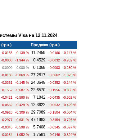
стемы Visa на 12.11.2024
(грн.)
Продажа (грн.)
11,2459
-0.0156
-0.139 %
-0.0166
-0.147 %
0,4529
-0.0088
-1.944 %
-0.0032
-0.702 %
0,1069
0.0000
0.000 %
-0.0003
-0.280 %
27,2817
-0.0186
-0.069 %
-0.3662
-1.325 %
24,3649
-0.0351
-0.145 %
-0.0352
-0.144 %
22,6570
-0.1552
-0.687 %
-0.1956
-0.856 %
7,1842
-0.0421
-0.590 %
-0.0435
-0.602 %
12,3622
-0.0532
-0.429 %
-0.0532
-0.429 %
29,7089
-0.0918
-0.309 %
-0.1504
-0.504 %
47,1983
-0.2977
-0.631 %
-0.3454
-0.726 %
5,7408
-0.0345
-0.598 %
-0.0345
-0.597 %
1,7581
-0.0184
-1.052 %
-0.0146
-0.824 %