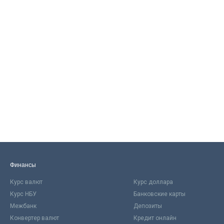
Финансы
Курс валют
Курс доллара
Курс НБУ
Банковские карты
Межбанк
Депозиты
Конвертер валют
Кредит онлайн