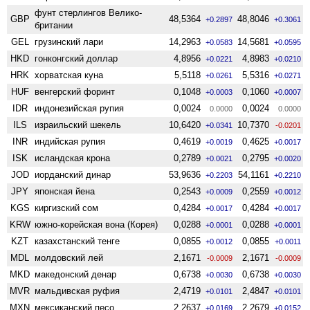
фунт стерлингов Велико­
GBP
48,5364
48,8046
+0.2897
+0.3061
британии
GEL
грузинский лари
14,2963
14,5681
+0.0583
+0.0595
HKD
гонконгский доллар
4,8956
4,8983
+0.0221
+0.0210
HRK
хорватская куна
5,5118
5,5316
+0.0261
+0.0271
HUF
венгерский форинт
0,1048
0,1060
+0.0003
+0.0007
IDR
индонезийская рупия
0,0024
0,0024
0.0000
0.0000
ILS
израильский шекель
10,6420
10,7370
+0.0341
-0.0201
INR
индийская рупия
0,4619
0,4625
+0.0019
+0.0017
ISK
исландская крона
0,2789
0,2795
+0.0021
+0.0020
JOD
иорданский динар
53,9636
54,1161
+0.2203
+0.2210
JPY
японская йена
0,2543
0,2559
+0.0009
+0.0012
KGS
киргизский сом
0,4284
0,4284
+0.0017
+0.0017
KRW
южно-корейская вона (Корея)
0,0288
0,0288
+0.0001
+0.0001
KZT
казахстанский тенге
0,0855
0,0855
+0.0012
+0.0011
MDL
молдовский лей
2,1671
2,1671
-0.0009
-0.0009
MKD
македонский денар
0,6738
0,6738
+0.0030
+0.0030
MVR
мальдивская руфия
2,4719
2,4847
+0.0101
+0.0101
MXN
мексиканский песо
2,2637
2,2679
+0.0169
+0.0152