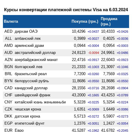
Курсы конвертации платежной системы Visa на 6.03.2024
Продажа
Валюта
Покупка (грн.)
(грн.)
AED
дирхам ОАЭ
10,4296
10,4333
+0.0437
+0.0426
ALL
албанский лек
0,3989
0,4025
+0.0027
+0.0036
AMD
армянский драм
0,0944
0,0954
+0.0004
+0.0003
AUD
австралийский доллар
24,8123
24,9961
-0.0094
+0.0486
AZN
азербайджанский манат
22,4716
22,6043
+0.0917
+0.0923
BGN
болгарский лев
21,2333
21,3097
+0.1003
+0.1046
BRL
бразильский реал
7,7200
7,7569
+0.0260
+0.0325
BYN
белорусский рубль
11,8686
11,8686
+0.0550
+0.0550
CAD
канадский доллар
28,1556
28,2698
+0.0716
+0.0904
CHF
швейцарский франк
43,2000
43,4253
+0.1665
+0.0789
CNY
китайский юань женьминьби
5,3228
5,3254
+0.0225
+0.0224
CZK
чешская крона
1,6351
1,6449
+0.0069
+0.0086
DKK
датская крона
5,5713
5,5907
+0.0272
+0.0273
EGP
египетский фунт
1,2376
1,2427
+0.0051
+0.0054
EUR
Евро
41,5287
41,6782
+0.1962
+0.2045