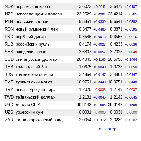
NOK
норвежская крона
3,6073
3,6479
+0.0011
+0.0107
NZD
ново­зеландский доллар
23,2529
23,4214
+0.0301
+0.0765
PLN
польский злотый
9,5951
9,6641
+0.0339
+0.0582
RON
новый румынский лей
8,3477
8,3871
+0.0480
+0.0395
RSD
сербский динар
0,3546
0,3556
+0.0013
+0.0016
RUB
российский рубль
0,4174
0,4233
+0.0027
+0.0036
SEK
шведская крона
3,6807
3,7026
+0.0057
-0.0048
SGD
сингапурский доллар
28,4843
28,5756
+0.1163
+0.1464
THB
таиландский бат
1,0675
1,0733
+0.0040
+0.0050
TJS
таджикский сомони
3,4964
3,4964
+0.0147
+0.0147
TMT
туркменский манат
10,9751
10,9751
+0.0448
+0.0448
TRY
новая турецкая лира
1,2020
1,2149
-0.0033
-0.0007
TWD
тайваньский доллар
1,2131
1,2142
+0.0045
+0.0045
USD
доллар США
38,3142
38,3142
+0.1565
+0.1565
UZS
узбекский сум
0,0031
0,0031
0.0000
0.0000
ZAR
южно-африканский рэнд
2,0054
2,0289
+0.0112
+0.0202
конвертер