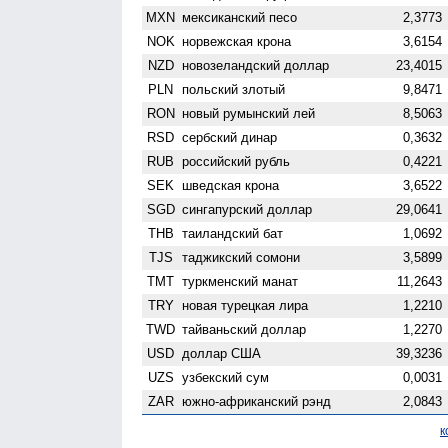
MXN
мексиканский песо
2,3773
NOK
норвежская крона
3,6154
NZD
ново­зеландский доллар
23,4015
PLN
польский злотый
9,8471
RON
новый румынский лей
8,5063
RSD
сербский динар
0,3632
RUB
российский рубль
0,4221
SEK
шведская крона
3,6522
SGD
сингапурский доллар
29,0641
THB
таиландский бат
1,0692
TJS
таджикский сомони
3,5899
TMT
туркменский манат
11,2643
TRY
новая турецкая лира
1,2210
TWD
тайваньский доллар
1,2270
USD
доллар США
39,3236
UZS
узбекский сум
0,0031
ZAR
южно-африканский рэнд
2,0843
к