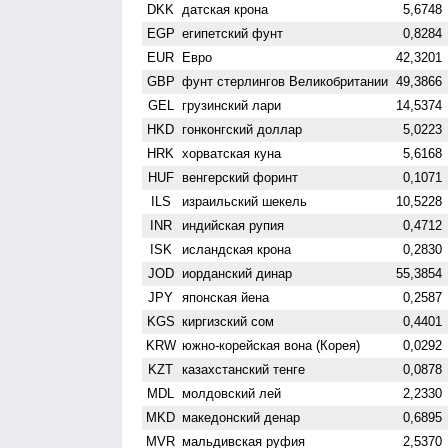
DKK
датская крона
5,6748
EGP
египетский фунт
0,8284
EUR
Евро
42,3201
GBP
фунт стерлингов Велико­британии
49,3866
GEL
грузинский лари
14,5374
HKD
гонконгский доллар
5,0223
HRK
хорватская куна
5,6168
HUF
венгерский форинт
0,1071
ILS
израильский шекель
10,5228
INR
индийская рупия
0,4712
ISK
исландская крона
0,2830
JOD
иорданский динар
55,3854
JPY
японская йена
0,2587
KGS
киргизский сом
0,4401
KRW
южно-корейская вона (Корея)
0,0292
KZT
казахстанский тенге
0,0878
MDL
молдовский лей
2,2330
MKD
македонский денар
0,6895
MVR
мальдивская руфия
2,5370