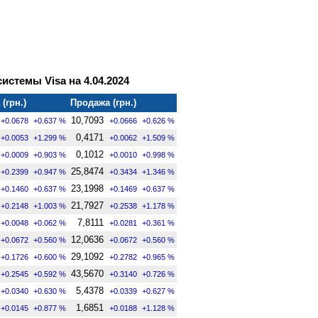
стемы Visa на 4.04.2024
(грн.)
Продажа (грн.)
10,7093
+0.0678
+0.637 %
+0.0666
+0.626 %
0,4171
+0.0053
+1.299 %
+0.0062
+1.509 %
0,1012
+0.0009
+0.903 %
+0.0010
+0.998 %
25,8474
+0.2399
+0.947 %
+0.3434
+1.346 %
23,1998
+0.1460
+0.637 %
+0.1469
+0.637 %
21,7927
+0.2148
+1.003 %
+0.2538
+1.178 %
7,8111
+0.0048
+0.062 %
+0.0281
+0.361 %
12,0636
+0.0672
+0.560 %
+0.0672
+0.560 %
29,1092
+0.1726
+0.600 %
+0.2782
+0.965 %
43,5670
+0.2545
+0.592 %
+0.3140
+0.726 %
5,4378
+0.0340
+0.630 %
+0.0339
+0.627 %
1,6851
+0.0145
+0.877 %
+0.0188
+1.128 %