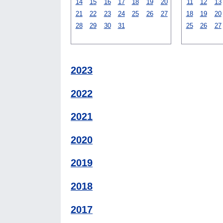
14
15
16
17
18
19
20
11
12
13
21
22
23
24
25
26
27
18
19
20
28
29
30
31
25
26
27
2023
2022
2021
2020
2019
2018
2017