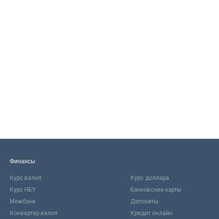
Финансы
Курс валют
Курс доллара
Курс НБУ
Банковские карты
Межбанк
Депозиты
Конвертер валют
Кредит онлайн