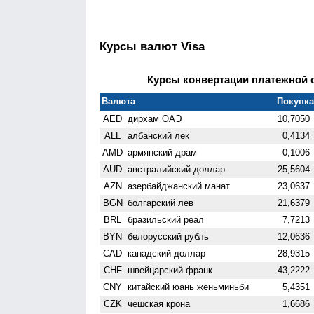
Курсы валют Visa
Курсы конвертации платежной си
Валюта
Покупка 
AED
дирхам ОАЭ
10,7050
ALL
албанский лек
0,4134
AMD
армянский драм
0,1006
AUD
австралийский доллар
25,5604
AZN
азербайджанский манат
23,0637
BGN
болгарский лев
21,6379
BRL
бразильский реал
7,7213
BYN
белорусский рубль
12,0636
CAD
канадский доллар
28,9315
CHF
швейцарский франк
43,2222
CNY
китайский юань женьминьби
5,4351
CZK
чешская крона
1,6686