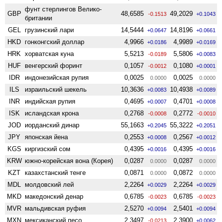
фунт стерлингов Велико­
GBP
48,6585
49,2029
-0.1513
+0.1043
британии
GEL
грузинский лари
14,5444
14,8196
+0.0647
+0.0661
HKD
гонконгский доллар
4,9966
4,9989
+0.0186
+0.0169
HRK
хорватская куна
5,5213
5,5806
-0.0189
+0.0083
HUF
венгерский форинт
0,1057
0,1080
-0.0012
+0.0001
IDR
индонезийская рупия
0,0025
0,0025
0.0000
0.0000
ILS
израильский шекель
10,3636
10,4938
+0.0083
+0.0089
INR
индийская рупия
0,4695
0,4701
+0.0007
+0.0008
ISK
исландская крона
0,2768
0,2772
-0.0008
-0.0010
JOD
иорданский динар
55,1663
55,3222
+0.2045
+0.2051
JPY
японская йена
0,2553
0,2567
+0.0008
+0.0012
KGS
киргизский сом
0,4395
0,4395
+0.0016
+0.0016
KRW
южно-корейская вона (Корея)
0,0287
0,0287
0.0000
0.0000
KZT
казахстанский тенге
0,0871
0,0872
0.0000
0.0000
MDL
молдовский лей
2,2264
2,2264
+0.0029
+0.0029
MKD
македонский денар
0,6785
0,6785
-0.0023
-0.0023
MVR
мальдивская руфия
2,5270
2,5401
+0.0094
+0.0094
MXN
мексиканский песо
2,3497
2,3900
-0.0213
+0.0062