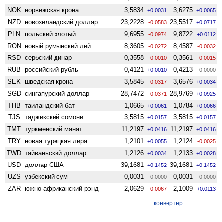
NOK
норвежская крона
3,5834
3,6275
+0.0031
+0.0065
NZD
ново­зеландский доллар
23,2228
23,5517
-0.0583
+0.0717
PLN
польский злотый
9,6955
9,8722
-0.0974
+0.0112
RON
новый румынский лей
8,3605
8,4587
-0.0272
-0.0032
RSD
сербский динар
0,3558
0,3561
-0.0010
-0.0015
RUB
российский рубль
0,4121
0,4213
+0.0010
0.0000
SEK
шведская крона
3,5845
3,6576
-0.0317
+0.0034
SGD
сингапурский доллар
28,7472
28,9769
-0.0371
+0.0925
THB
таиландский бат
1,0665
1,0784
+0.0061
+0.0066
TJS
таджикский сомони
3,5815
3,5815
+0.0157
+0.0157
TMT
туркменский манат
11,2197
11,2197
+0.0416
+0.0416
TRY
новая турецкая лира
1,2101
1,2124
+0.0055
-0.0025
TWD
тайваньский доллар
1,2126
1,2133
+0.0034
+0.0028
USD
доллар США
39,1681
39,1681
+0.1452
+0.1452
UZS
узбекский сум
0,0031
0,0031
0.0000
0.0000
ZAR
южно-африканский рэнд
2,0629
2,1009
-0.0067
+0.0113
конвертер