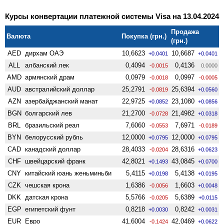
Курсы конвертации платежной системы Visa на 13.04.2024
Продажа
Валюта
Покупка (грн.)
(грн.)
AED
дирхам ОАЭ
10,6623
10,6687
+0.0401
+0.0401
ALL
албанский лек
0,4094
0,4136
-0.0015
0.0000
AMD
армянский драм
0,0979
0,0997
-0.0018
-0.0005
AUD
австралийский доллар
25,2791
25,6394
-0.0819
+0.0560
AZN
азербайджанский манат
22,9725
23,1080
+0.0852
+0.0856
BGN
болгарский лев
21,2700
21,4982
-0.0728
+0.0318
BRL
бразильский реал
7,6060
7,6971
-0.0553
-0.0189
BYN
белорусский рубль
12,0000
12,0000
+0.0795
+0.0795
CAD
канадский доллар
28,4033
28,6316
-0.0204
+0.0623
CHF
швейцарский франк
42,8021
43,0845
+0.1493
+0.0700
CNY
китайский юань женьминьби
5,4115
5,4138
+0.0198
+0.0195
CZK
чешская крона
1,6386
1,6603
-0.0056
+0.0048
DKK
датская крона
5,5766
5,6389
-0.0205
+0.0115
EGP
египетский фунт
0,8218
0,8242
+0.0030
+0.0031
EUR
Евро
41,6004
42,0469
-0.1424
+0.0622