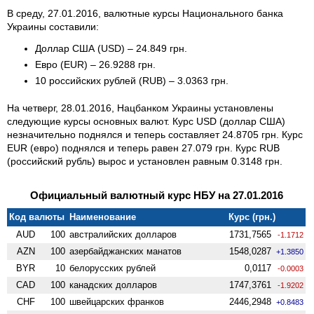
В среду, 27.01.2016, валютные курсы Национального банка
Украины составили:
Доллар США (USD) – 24.849 грн.
Евро (EUR) – 26.9288 грн.
10 российских рублей (RUB) – 3.0363 грн.
На четверг, 28.01.2016, Нацбанком Украины установлены
следующие курсы основных валют. Курс USD (доллар США)
незначительно поднялся и теперь составляет 24.8705 грн. Курс
EUR (евро) поднялся и теперь равен 27.079 грн. Курс RUB
(российский рубль) вырос и установлен равным 0.3148 грн.
Официальный валютный курс НБУ на 27.01.2016
Код валюты
Наименование
Курс (грн.)
AUD
100
австралийских долларов
1731,7565
-1.1712
AZN
100
азербайджанских манатов
1548,0287
+1.3850
BYR
10
белорусских рублей
0,0117
-0.0003
CAD
100
канадских долларов
1747,3761
-1.9202
CHF
100
швейцарских франков
2446,2948
+0.8483