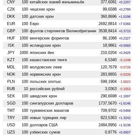
CNY
100
китайских юаней женьминьби
377,6091
+0.2207
CZK
100
чешских крон
99,6588
+0.2789
DKK
100
датских крон
360,8696
+1.0196
EUR
100
Евро
2692,8814
+7.5366
GBP
100
фунтов стерлингов Велико­британии
3538,8414
+0.3715
HUF
1000
венгерских форинтов
86,1088
+0.2327
ISK
100
исландских крон
18,9861
+0.0060
JPY
1000
японских йен
210,0204
+0.3425
KZT
100
казахстанских тенге
6,5340
-0.1248
MDL
100
молдовских леев
120,7679
-0.0726
NOK
100
норвежских крон
283,8855
-0.0226
PLN
100
польских злотых
599,1904
-1.6923
RUB
10
российских рублей
3,0363
-0.1553
SEK
100
шведских крон
290,6698
+1.1697
SGD
100
сингапурских долларов
1737,5670
+1.6146
TMT
100
туркменских манатов
709,9702
+0.5468
TRY
100
новых турецких лир
823,5363
+1.3242
USD
100
долларов США
2484,8956
+1.9138
UZS
100
узбекских сумов
0,8776
+0.0007