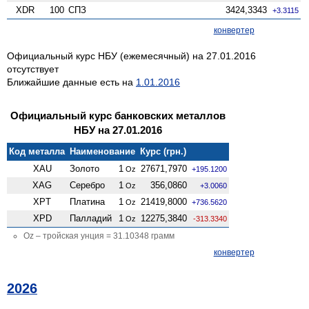
XDR
100
СПЗ
3424,3343
+3.3115
конвертер
Официальный курс НБУ (ежемесячный) на 27.01.2016
отсутствует
Ближайшие данные есть на
1.01.2016
Официальный курс банковских металлов
НБУ на 27.01.2016
Код металла
Наименование
Курс (грн.)
XAU
Золото
1
27671,7970
Oz
+195.1200
XAG
Серебро
1
356,0860
Oz
+3.0060
XPT
Платина
1
21419,8000
Oz
+736.5620
XPD
Палладий
1
12275,3840
Oz
-313.3340
Oz – тройская унция = 31.10348 грамм
конвертер
2026