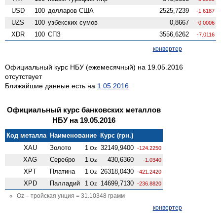
USD
100
долларов США
2525,7239
-1.6187
UZS
100
узбекских сумов
0,8667
-0.0006
XDR
100
СПЗ
3556,6262
-7.0116
конвертер
Официальный курс НБУ (ежемесячный) на 19.05.2016
отсутствует
Ближайшие данные есть на
1.05.2016
Официальный курс банковских металлов
НБУ на 19.05.2016
Код металла
Наименование
Курс (грн.)
XAU
Золото
1
32149,9400
Oz
-124.2250
XAG
Серебро
1
430,6360
Oz
-1.0340
XPT
Платина
1
26318,0430
Oz
-421.2420
XPD
Палладий
1
14699,7130
Oz
-236.8820
Oz – тройская унция = 31.10348 грамм
конвертер