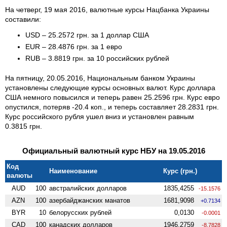
На четверг, 19 мая 2016, валютные курсы Нацбанка Украины
составили:
USD – 25.2572 грн. за 1 доллар США
EUR – 28.4876 грн. за 1 евро
RUB – 3.8819 грн. за 10 российских рублей
На пятницу, 20.05.2016, Национальным банком Украины
установлены следующие курсы основных валют. Курс доллара
США немного повысился и теперь равен 25.2596 грн. Курс евро
опустился, потеряв -20.4 коп., и теперь составляет 28.2831 грн.
Курс российского рубля ушел вниз и установлен равным
0.3815 грн.
Официальный валютный курс НБУ на 19.05.2016
Код
Наименование
Курс (грн.)
валюты
AUD
100
австралийских долларов
1835,4255
-15.1576
AZN
100
азербайджанских манатов
1681,9098
+0.7134
BYR
10
белорусских рублей
0,0130
-0.0001
CAD
100
канадских долларов
1946,2759
-8.7828