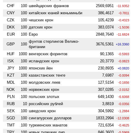
CHF
100
швейцарских франков
2569,6951
-11.9352
CNY
100
китайских юаней женьминьби
386,4617
-0.7811
CZK
100
чешских крон
105,4239
-0.4323
DKK
100
датских крон
383,0374
-1.5036
EUR
100
Евро
2848,7640
-11.6824
фунтов стерлингов Велико­
GBP
100
3676,5361
+16.3360
британии
HUF
1000
венгерских форинтов
90,1365
-0.5993
ISK
100
исландских крон
20,3770
-0.0823
JPY
1000
японских йен
230,8935
+0.0820
KZT
100
казахстанских тенге
7,6987
-0.0094
MDL
100
молдовских леев
127,5154
-0.1656
NOK
100
норвежских крон
307,0285
-2.0152
PLN
100
польских злотых
649,1430
-6.6068
RUB
10
российских рублей
3,8819
-0.0356
SEK
100
шведских крон
304,5992
-1.2884
SGD
100
сингапурских долларов
1833,2994
-12.0308
TMT
100
туркменских манатов
721,6354
-0.4625
TRY
100
новых турецких лир
846,3603
-5.5969