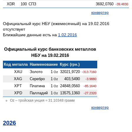
XDR
100
СПЗ
3692,0760
-39.4830
конвертер
Официальный курс НБУ (ежемесячный) на 19.02.2016
отсутствует
Ближайшие данные есть на
1.02.2016
Официальный курс банковских металлов
НБУ на 19.02.2016
Код металла
Наименование
Курс (грн.)
XAU
Золото
1
32021,9720
Oz
-313.7160
XAG
Серебро
1
403,5490
Oz
-3.9880
XPT
Платина
1
24848,0560
Oz
-85.1640
XPD
Палладий
1
13575,1360
Oz
-27.2320
Oz – тройская унция = 31.10348 грамм
конвертер
2026