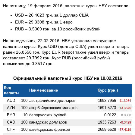
На пятницу, 19 февраля 2016, валютные курсы НБУ составили:
USD – 26.4623 грн. за 1 доллар США
EUR – 29.3308 грн. за 1 евро
RUB – 3.5069 грн. за 10 российских рублей
На понедельник, 22.02.2016, НБУ установил следующие
валютные курсы. Курс USD (доллар США) ушел вверх и теперь
равен 26.8558 грн. Курс EUR (евро) также ушел вверх и теперь
составляет 29.7992 грн. Курс RUB (российский рубль)
повысился до 0.3517 грн.
Официальный валютный курс НБУ на 19.02.2016
Код
Наименование
Курс (грн.)
валюты
AUD
100
австралийских долларов
1892,7956
-11.3264
AZN
100
азербайджанских манатов
1691,5273
-13.3345
BYR
10
белорусских рублей
0,0122
0.0000
CAD
100
канадских долларов
1933,7263
-0.3429
CHF
100
швейцарских франков
2659,6628
-37.4119