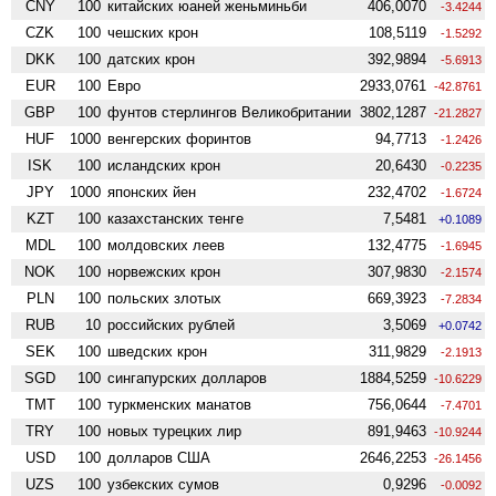
CNY
100
китайских юаней женьминьби
406,0070
-3.4244
CZK
100
чешских крон
108,5119
-1.5292
DKK
100
датских крон
392,9894
-5.6913
EUR
100
Евро
2933,0761
-42.8761
GBP
100
фунтов стерлингов Велико­британии
3802,1287
-21.2827
HUF
1000
венгерских форинтов
94,7713
-1.2426
ISK
100
исландских крон
20,6430
-0.2235
JPY
1000
японских йен
232,4702
-1.6724
KZT
100
казахстанских тенге
7,5481
+0.1089
MDL
100
молдовских леев
132,4775
-1.6945
NOK
100
норвежских крон
307,9830
-2.1574
PLN
100
польских злотых
669,3923
-7.2834
RUB
10
российских рублей
3,5069
+0.0742
SEK
100
шведских крон
311,9829
-2.1913
SGD
100
сингапурских долларов
1884,5259
-10.6229
TMT
100
туркменских манатов
756,0644
-7.4701
TRY
100
новых турецких лир
891,9463
-10.9244
USD
100
долларов США
2646,2253
-26.1456
UZS
100
узбекских сумов
0,9296
-0.0092