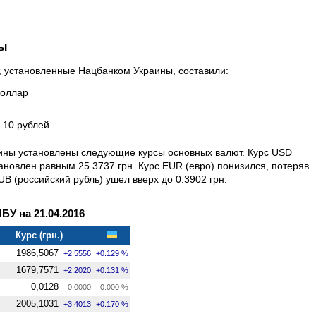
ны
т, установленные Нацбанком Украины, составили:
доллар
а 10 рублей
аины установлены следующие курсы основных валют. Курс USD
ановлен равным 25.3737 грн. Курс EUR (евро) понизился, потеряв
RUB (российский рубль) ушел вверх до 0.3902 грн.
У на 21.04.2016
Курс (грн.)
1986,5067
+2.5556
+0.129 %
1679,7571
+2.2020
+0.131 %
0,0128
0.0000
0.000 %
2005,1031
+3.4013
+0.170 %