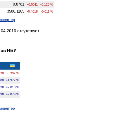
0,8781
-0.0011
-0.125 %
3586,1165
-0.4018
-0.011 %
онвертер
04.2016 отсутствует
лов НБУ
130
-0.397 %
600
+1.977 %
330
+2.018 %
490
+2.879 %
онвертер