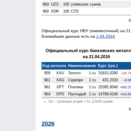
860
UZS
100
узбекских сумов
960
XDR
100
СПЗ
к
Официальный курс НБУ (ежемесячный) на 21.
Ближайшие данные есть на
1.04.2016
Официальный курс банковских метал
на 21.04.2016
Код металла
Наименование
Курс (грн.)
959
XAU
Золото
1
31815,0290
Oz
-126.7
961
XAG
Серебро
1
431,2310
Oz
+8.3
962
XPT
Платина
1
25385,9540
Oz
+502.2
964
XPD
Палладий
1
14789,4140
Oz
+413.8
Oz – тройская унция = 31.10348 грамм
к
2026