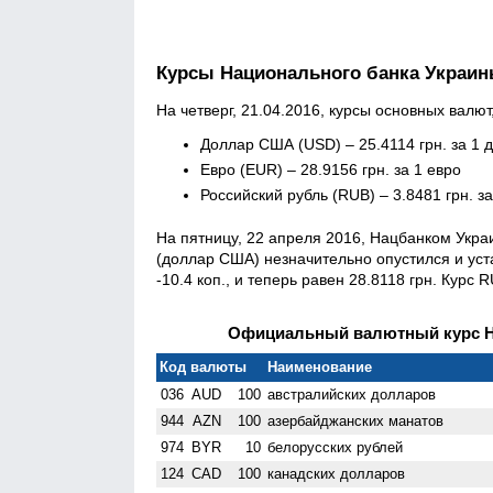
Курсы Национального банка Украи
На четверг, 21.04.2016, курсы основных валю
Доллар США (USD) – 25.4114 грн. за 1 
Евро (EUR) – 28.9156 грн. за 1 евро
Российский рубль (RUB) – 3.8481 грн. з
На пятницу, 22 апреля 2016, Нацбанком Укр
(доллар США) незначительно опустился и уст
-10.4 коп., и теперь равен 28.8118 грн. Курс 
Официальный валютный курс НБ
Код валюты
Наименование
036
AUD
100
австралийских долларов
944
AZN
100
азербайджанских манатов
974
BYR
10
белорусских рублей
124
CAD
100
канадских долларов