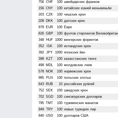
756
CHF
100
швейцарских франков
156
CNY
100
китайских юаней женьминьби
203
CZK
100
чешских крон
208
DKK
100
датских крон
978
EUR
100
Евро
826
GBP
100
фунтов стерлингов Велико­брита
348
HUF
1000
венгерских форинтов
352
ISK
100
исландских крон
392
JPY
1000
японских йен
398
KZT
100
казахстанских тенге
498
MDL
100
молдовских леев
578
NOK
100
норвежских крон
985
PLN
100
польских злотых
643
RUB
10
российских рублей
752
SEK
100
шведских крон
702
SGD
100
сингапурских долларов
795
TMT
100
туркменских манатов
949
TRY
100
новых турецких лир
840
USD
100
долларов США