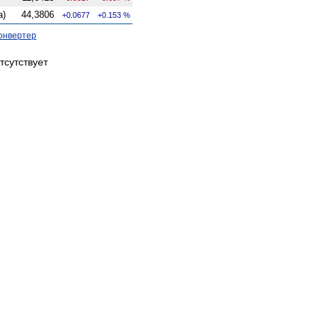
а)
44,3806
+0.0677
+0.153 %
онвертер
тсутствует