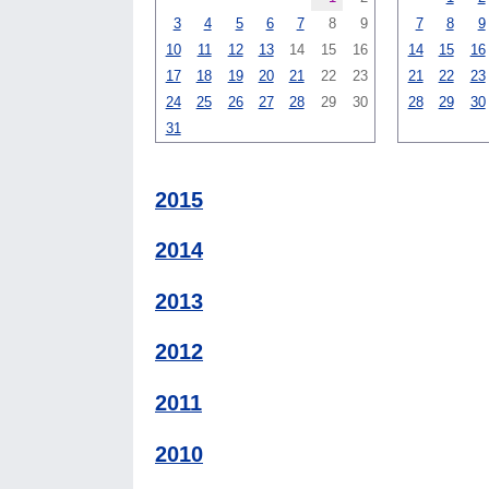
3
4
5
6
7
8
9
7
8
9
10
11
12
13
14
15
16
14
15
16
17
18
19
20
21
22
23
21
22
23
24
25
26
27
28
29
30
28
29
30
31
2015
2014
2013
2012
2011
2010