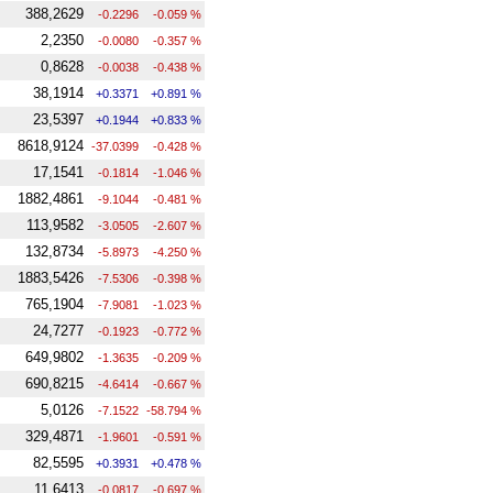
388,2629
-0.2296
-0.059 %
2,2350
-0.0080
-0.357 %
0,8628
-0.0038
-0.438 %
38,1914
+0.3371
+0.891 %
23,5397
+0.1944
+0.833 %
8618,9124
-37.0399
-0.428 %
17,1541
-0.1814
-1.046 %
1882,4861
-9.1044
-0.481 %
113,9582
-3.0505
-2.607 %
132,8734
-5.8973
-4.250 %
1883,5426
-7.5306
-0.398 %
765,1904
-7.9081
-1.023 %
24,7277
-0.1923
-0.772 %
649,9802
-1.3635
-0.209 %
690,8215
-4.6414
-0.667 %
5,0126
-7.1522
-58.794 %
329,4871
-1.9601
-0.591 %
82,5595
+0.3931
+0.478 %
11,6413
-0.0817
-0.697 %