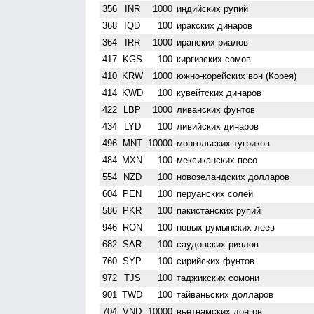
356
INR
1000
индийских рупий
368
IQD
100
иракских динаров
364
IRR
1000
иранских риалов
417
KGS
100
киргизских сомов
410
KRW
1000
южно-корейских вон (Корея)
414
KWD
100
кувейтских динаров
422
LBP
1000
ливанских фунтов
434
LYD
100
ливийских динаров
496
MNT
10000
монгольских тугриков
484
MXN
100
мексиканских песо
554
NZD
100
ново­зеландских долларов
604
PEN
100
перуанских солей
586
PKR
100
пакистанских рупий
946
RON
100
новых румынских леев
682
SAR
100
саудовских риялов
760
SYP
100
сирийских фунтов
972
TJS
100
таджикских сомони
901
TWD
100
тайваньских долларов
704
VND
10000
вьетнамских донгов