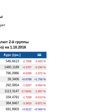
ны
ует
лют 2-й группы
 на 1.10.2016
Курс (грн.)
546,6613
-2.7068
-0.493 %
1480,1189
-4.3707
-0.294 %
796,0986
-8.6299
-1.072 %
39,3406
+0.6788
+1.756 %
292,0854
-1.6257
-0.554 %
1113,3147
-17.6041
-1.557 %
334,4791
-1.7258
-0.513 %
384,8467
-3.3815
-0.871 %
691,8903
+3.9122
+0.569 %