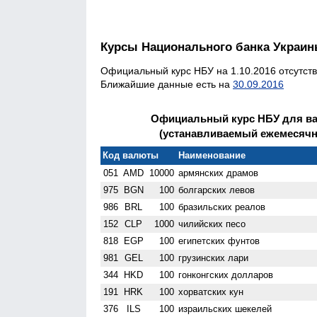
Курсы Национального банка Украи
Официальный курс НБУ на 1.10.2016 отсутств
Ближайшие данные есть на
30.09.2016
Официальный курс НБУ для ва
(устанавливаемый ежемесячно)
Код валюты
Наименование
051
AMD
10000
армянских драмов
975
BGN
100
болгарских левов
986
BRL
100
бразильских реалов
152
CLP
1000
чилийских песо
818
EGP
100
египетских фунтов
981
GEL
100
грузинских лари
344
HKD
100
гонконгских долларов
191
HRK
100
хорватских кун
376
ILS
100
израильских шекелей