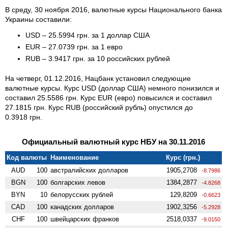
В среду, 30 ноября 2016, валютные курсы Национального банка
Украины составили:
USD – 25.5994 грн. за 1 доллар США
EUR – 27.0739 грн. за 1 евро
RUB – 3.9417 грн. за 10 российских рублей
На четверг, 01.12.2016, Нацбанк установил следующие
валютные курсы. Курс USD (доллар США) немного понизился и
составил 25.5586 грн. Курс EUR (евро) повысился и составил
27.1815 грн. Курс RUB (российский рубль) опустился до
0.3918 грн.
Официальный валютный курс НБУ на 30.11.2016
Код валюты
Наименование
Курс (грн.)
AUD
100
австралийских долларов
1905,2708
-8.7986
BGN
100
болгарских левов
1384,2877
-4.8268
BYN
10
белорусских рублей
129,8209
-0.6623
CAD
100
канадских долларов
1902,3256
-5.2928
CHF
100
швейцарских франков
2518,0337
-9.0150