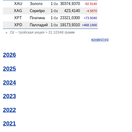
XAU
Золото
1
30374,9370
Oz
-82.9140
XAG
Серебро
1
423,4140
Oz
-4.5870
XPT
Платина
1
23321,0300
Oz
+73.5040
XPD
Палладий
1
19173,9310
Oz
+468.1400
Oz – тройская унция = 31.10348 грамм
конвертер
2026
2025
2024
2023
2022
2021