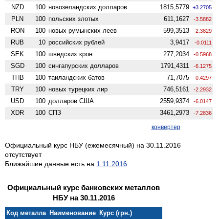
NZD
100
ново­зеландских долларов
1815,5779
+3.2705
PLN
100
польских злотых
611,1627
-3.5882
RON
100
новых румынских леев
599,3513
-2.3829
RUB
10
российских рублей
3,9417
-0.0111
SEK
100
шведских крон
277,2034
-0.5968
SGD
100
сингапурских долларов
1791,4311
-6.1275
THB
100
таиландских батов
71,7075
-0.4297
TRY
100
новых турецких лир
746,5161
-2.2932
USD
100
долларов США
2559,9374
-6.0147
XDR
100
СПЗ
3461,2973
-7.2836
конвертер
Официальный курс НБУ (ежемесячный) на 30.11.2016
отсутствует
Ближайшие данные есть на
1.11.2016
Официальный курс банковских металлов
НБУ на 30.11.2016
Код металла
Наименование
Курс (грн.)