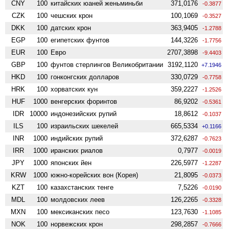
CNY
100
китайских юаней женьминьби
371,0176
-0.3877
CZK
100
чешских крон
100,1069
-0.3527
DKK
100
датских крон
363,9405
-1.2788
EGP
100
египетских фунтов
144,3226
-1.7756
EUR
100
Евро
2707,3898
-9.4403
GBP
100
фунтов стерлингов Велико­британии
3192,1120
+7.1946
HKD
100
гонконгских долларов
330,0729
-0.7758
HRK
100
хорватских кун
359,2227
-1.2526
HUF
1000
венгерских форинтов
86,9202
-0.5361
IDR
10000
индонезийских рупий
18,8612
-0.1037
ILS
100
израильских шекелей
665,5334
+0.1166
INR
1000
индийских рупий
372,6287
-0.7623
IRR
1000
иранских риалов
0,7977
-0.0019
JPY
1000
японских йен
226,5977
-1.2287
KRW
1000
южно-корейских вон (Корея)
21,8095
-0.0373
KZT
100
казахстанских тенге
7,5226
-0.0190
MDL
100
молдовских леев
126,2265
-0.3328
MXN
100
мексиканских песо
123,7630
-1.1085
NOK
100
норвежских крон
298,2857
-0.7666