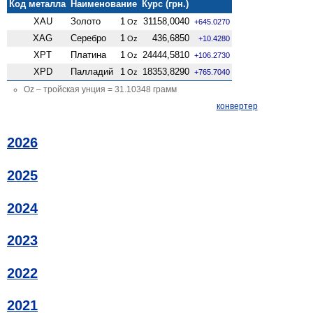
Код металла
Наименование
Курс (грн.)
XAU
Золото
1
31158,0040
Oz
+645.0270
XAG
Серебро
1
436,6850
Oz
+10.4280
XPT
Платина
1
24444,5810
Oz
+106.2730
XPD
Палладий
1
18353,8290
Oz
+765.7040
Oz – тройская унция = 31.10348 грамм
конвертер
2026
2025
2024
2023
2022
2021