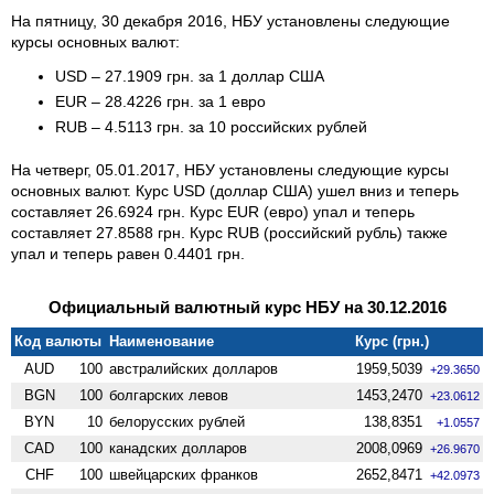
На пятницу, 30 декабря 2016, НБУ установлены следующие
курсы основных валют:
USD – 27.1909 грн. за 1 доллар США
EUR – 28.4226 грн. за 1 евро
RUB – 4.5113 грн. за 10 российских рублей
На четверг, 05.01.2017, НБУ установлены следующие курсы
основных валют. Курс USD (доллар США) ушел вниз и теперь
составляет 26.6924 грн. Курс EUR (евро) упал и теперь
составляет 27.8588 грн. Курс RUB (российский рубль) также
упал и теперь равен 0.4401 грн.
Официальный валютный курс НБУ на 30.12.2016
Код валюты
Наименование
Курс (грн.)
AUD
100
австралийских долларов
1959,5039
+29.3650
BGN
100
болгарских левов
1453,2470
+23.0612
BYN
10
белорусских рублей
138,8351
+1.0557
CAD
100
канадских долларов
2008,0969
+26.9670
CHF
100
швейцарских франков
2652,8471
+42.0973