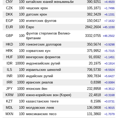
CNY
100
китайских юаней женьминьби
390,9251
+4.4920
CZK
100
чешских крон
105,1871
+1.7496
DKK
100
датских крон
382,3429
+6.1331
EGP
100
египетских фунтов
150,0417
+7.1632
EUR
100
Евро
2842,2604
+45.1030
фунтов стерлингов Велико­
GBP
100
3332,0755
+46.2502
британии
HKD
100
гонконгских долларов
350,5674
+3.9298
HRK
100
хорватских кун
375,9952
+5.7315
HUF
1000
венгерских форинтов
91,6592
+1.1451
IDR
10000
индонезийских рупий
20,1975
+0.1914
ILS
100
израильских шекелей
706,5730
+8.5924
INR
1000
индийских рупий
399,7834
+5.6427
IRR
1000
иранских риалов
0,8398
+0.0084
JPY
1000
японских йен
232,8958
+4.3512
KRW
1000
южно-корейских вон (Корея)
22,4818
+0.3168
KZT
100
казахстанских тенге
8,1586
+0.0731
MDL
100
молдовских леев
136,0808
+1.9015
MXN
100
мексиканских песо
131,3860
+1.7079