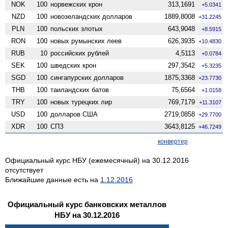
NOK
100
норвежских крон
313,1691
+5.0341
NZD
100
ново­зеландских долларов
1889,8008
+31.2245
PLN
100
польских злотых
643,9048
+8.5915
RON
100
новых румынских леев
626,3935
+10.4830
RUB
10
российских рублей
4,5113
+0.0784
SEK
100
шведских крон
297,3542
+5.3235
SGD
100
сингапурских долларов
1875,3368
+23.7730
THB
100
таиландских батов
75,6564
+1.0158
TRY
100
новых турецких лир
769,7179
+11.3107
USD
100
долларов США
2719,0858
+29.7700
XDR
100
СПЗ
3643,8125
+46.7249
конвертер
Официальный курс НБУ (ежемесячный) на 30.12.2016
отсутствует
Ближайшие данные есть на
1.12.2016
Официальный курс банковских металлов
НБУ на 30.12.2016