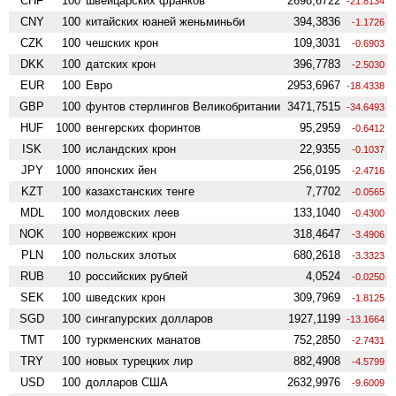
CHF
100
швейцарских франков
2698,6722
-21.8134
CNY
100
китайских юаней женьминьби
394,3836
-1.1726
CZK
100
чешских крон
109,3031
-0.6903
DKK
100
датских крон
396,7783
-2.5030
EUR
100
Евро
2953,6967
-18.4338
GBP
100
фунтов стерлингов Велико­британии
3471,7515
-34.6493
HUF
1000
венгерских форинтов
95,2959
-0.6412
ISK
100
исландских крон
22,9355
-0.1037
JPY
1000
японских йен
256,0195
-2.4716
KZT
100
казахстанских тенге
7,7702
-0.0565
MDL
100
молдовских леев
133,1040
-0.4300
NOK
100
норвежских крон
318,4647
-3.4906
PLN
100
польских злотых
680,2618
-3.3323
RUB
10
российских рублей
4,0524
-0.0250
SEK
100
шведских крон
309,7969
-1.8125
SGD
100
сингапурских долларов
1927,1199
-13.1664
TMT
100
туркменских манатов
752,2850
-2.7431
TRY
100
новых турецких лир
882,4908
-4.5799
USD
100
долларов США
2632,9976
-9.6009