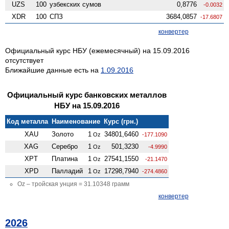
UZS
100
узбекских сумов
0,8776
-0.0032
XDR
100
СПЗ
3684,0857
-17.6807
конвертер
Официальный курс НБУ (ежемесячный) на 15.09.2016
отсутствует
Ближайшие данные есть на
1.09.2016
Официальный курс банковских металлов
НБУ на 15.09.2016
Код металла
Наименование
Курс (грн.)
XAU
Золото
1
34801,6460
Oz
-177.1090
XAG
Серебро
1
501,3230
Oz
-4.9990
XPT
Платина
1
27541,1550
Oz
-21.1470
XPD
Палладий
1
17298,7940
Oz
-274.4860
Oz – тройская унция = 31.10348 грамм
конвертер
2026