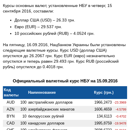
Курсы основных валют, установленные НБУ в четверг, 15
сентября 2016, составили:
Доллар США (USD) – 26.33 грн.
Евро (EUR) – 29.537 грн.
10 российских рублей (RUB) – 4.0524 грн.
На пятницу, 16.09.2016, Нацбанком Украины были установлены
следующие валютные курсы. Курс USD (доллар США)
опустился до 26.2067 грн. Курс EUR (евро) незначительно
опустился и теперь равен 29.493 грн. Курс RUB (российский
рубль) опустился до 0.4018 грн.
Официальный валютный курс НБУ на 15.09.2016
Код
Наименование
Курс (грн.)
валюты
AUD
100
австралийских долларов
1966,2473
-23.3969
AZN
100
азербайджанских манатов
1606,4659
-4.5799
BYN
10
белорусских рублей
134,6113
-0.4702
CAD
100
канадских долларов
1995,8759
-19.9478