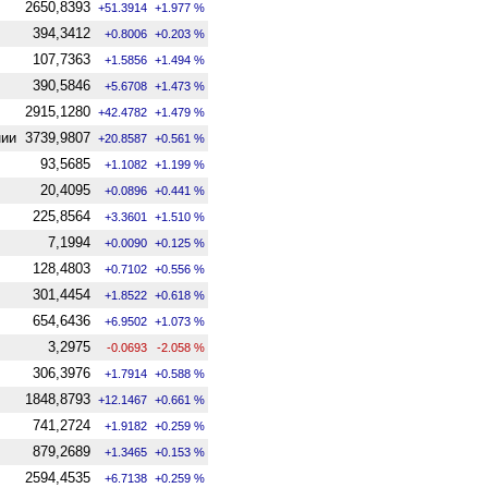
2650,8393
+51.3914
+1.977 %
394,3412
+0.8006
+0.203 %
107,7363
+1.5856
+1.494 %
390,5846
+5.6708
+1.473 %
2915,1280
+42.4782
+1.479 %
нии
3739,9807
+20.8587
+0.561 %
93,5685
+1.1082
+1.199 %
20,4095
+0.0896
+0.441 %
225,8564
+3.3601
+1.510 %
7,1994
+0.0090
+0.125 %
128,4803
+0.7102
+0.556 %
301,4454
+1.8522
+0.618 %
654,6436
+6.9502
+1.073 %
3,2975
-0.0693
-2.058 %
306,3976
+1.7914
+0.588 %
1848,8793
+12.1467
+0.661 %
741,2724
+1.9182
+0.259 %
879,2689
+1.3465
+0.153 %
2594,4535
+6.7138
+0.259 %