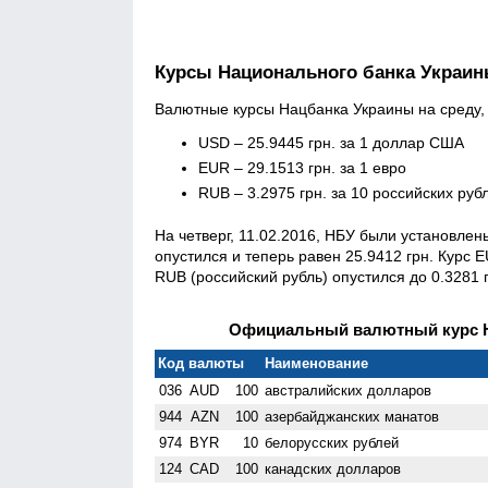
Курсы Национального банка Украи
Валютные курсы Нацбанка Украины на среду, 
USD – 25.9445 грн. за 1 доллар США
EUR – 29.1513 грн. за 1 евро
RUB – 3.2975 грн. за 10 российских руб
На четверг, 11.02.2016, НБУ были установле
опустился и теперь равен 25.9412 грн. Курс E
RUB (российский рубль) опустился до 0.3281 
Официальный валютный курс НБ
Код валюты
Наименование
036
AUD
100
австралийских долларов
944
AZN
100
азербайджанских манатов
974
BYR
10
белорусских рублей
124
CAD
100
канадских долларов