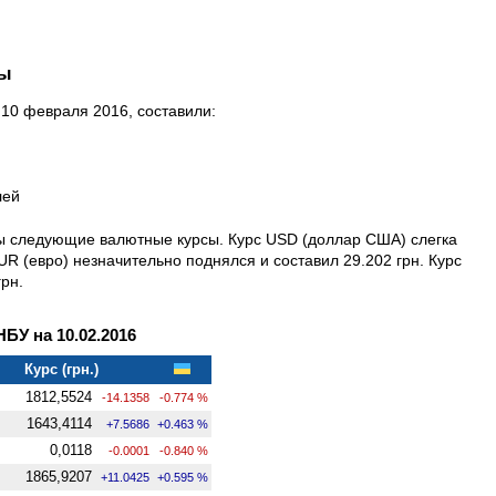
ны
10 февраля 2016, составили:
лей
ны следующие валютные курсы. Курс USD (доллар США) слегка
UR (евро) незначительно поднялся и составил 29.202 грн. Курс
грн.
У на 10.02.2016
Курс (грн.)
1812,5524
-14.1358
-0.774 %
1643,4114
+7.5686
+0.463 %
0,0118
-0.0001
-0.840 %
1865,9207
+11.0425
+0.595 %