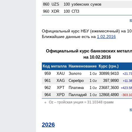
860
UZS
100
узбекских сумов
960
XDR
100
СПЗ
к
Официальный курс НБУ (ежемесячный) на 10.
Ближайшие данные есть на
1.02.2016
Официальный курс банковских метал
на 10.02.2016
Код металла
Наименование
Курс (грн.)
959
XAU
Золото
1
30899,9410
Oz
+21.7
961
XAG
Серебро
1
397,9890
Oz
+11.3
962
XPT
Платина
1
23687,3600
Oz
+423.5
964
XPD
Палладий
1
12868,4890
Oz
-303.1
Oz – тройская унция = 31.10348 грамм
к
2026