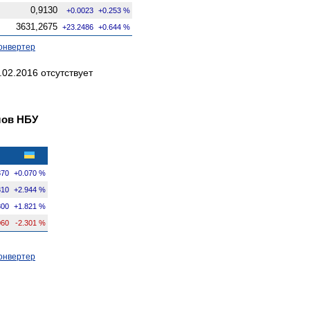
0,9130
+0.0023
+0.253 %
3631,2675
+23.2486
+0.644 %
онвертер
02.2016 отсутствует
лов НБУ
370
+0.070 %
810
+2.944 %
800
+1.821 %
060
-2.301 %
онвертер