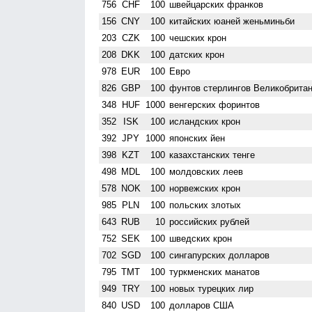
756
CHF
100
швейцарских франков
156
CNY
100
китайских юаней женьминьби
203
CZK
100
чешских крон
208
DKK
100
датских крон
978
EUR
100
Евро
826
GBP
100
фунтов стерлингов Велико­брита
348
HUF
1000
венгерских форинтов
352
ISK
100
исландских крон
392
JPY
1000
японских йен
398
KZT
100
казахстанских тенге
498
MDL
100
молдовских леев
578
NOK
100
норвежских крон
985
PLN
100
польских злотых
643
RUB
10
российских рублей
752
SEK
100
шведских крон
702
SGD
100
сингапурских долларов
795
TMT
100
туркменских манатов
949
TRY
100
новых турецких лир
840
USD
100
долларов США