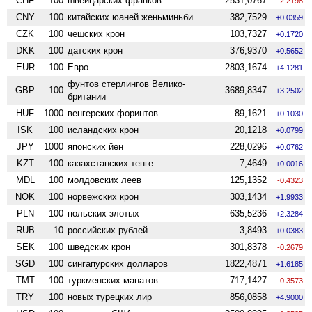
CHF
100
швейцарских франков
2531,0767
-2.2198
CNY
100
китайских юаней женьминьби
382,7529
+0.0359
CZK
100
чешских крон
103,7327
+0.1720
DKK
100
датских крон
376,9370
+0.5652
EUR
100
Евро
2803,1674
+4.1281
фунтов стерлингов Велико­
GBP
100
3689,8347
+3.2502
британии
HUF
1000
венгерских форинтов
89,1621
+0.1030
ISK
100
исландских крон
20,1218
+0.0799
JPY
1000
японских йен
228,0296
+0.0762
KZT
100
казахстанских тенге
7,4649
+0.0016
MDL
100
молдовских леев
125,1352
-0.4323
NOK
100
норвежских крон
303,1434
+1.9933
PLN
100
польских злотых
635,5236
+2.3284
RUB
10
российских рублей
3,8493
+0.0383
SEK
100
шведских крон
301,8378
-0.2679
SGD
100
сингапурских долларов
1822,4871
+1.6185
TMT
100
туркменских манатов
717,1427
-0.3573
TRY
100
новых турецких лир
856,0858
+4.9000