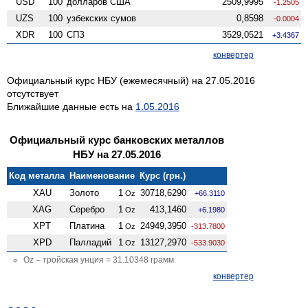
USD
100
долларов США
2509,9995
-1.2505
UZS
100
узбекских сумов
0,8598
-0.0004
XDR
100
СПЗ
3529,0521
+3.4367
конвертер
Официальный курс НБУ (ежемесячный) на 27.05.2016
отсутствует
Ближайшие данные есть на
1.05.2016
Официальный курс банковских металлов
НБУ на 27.05.2016
Код металла
Наименование
Курс (грн.)
XAU
Золото
1
30718,6290
Oz
+66.3110
XAG
Серебро
1
413,1460
Oz
+6.1980
XPT
Платина
1
24949,3950
Oz
-313.7800
XPD
Палладий
1
13127,2970
Oz
-533.9030
Oz – тройская унция = 31.10348 грамм
конвертер