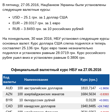
В пятницу, 27.05.2016, Нацбанком Украины были установлены
следующие валютные курсы:
USD – 25.1 грн. за 1 доллар США
EUR – 28.0317 грн. за 1 евро
RUB – 3.8493 грн. за 10 российских рублей
На понедельник, 30 мая 2016, НБУ установил следующие курсы
основных валют. Курс доллара США слегка поднялся и теперь
составляет 25.136 грн. Курс евро также незначительно
поднялся и установлен равным 28.0719 грн. Курс российского
рубля ушел вниз и установлен равным 0.3806 грн.
Официальный валютный курс НБУ на 27.05.2016
Код
Наименование
Курс (грн.)
валюты
AUD
100
австралийских долларов
1810,7147
+1.9656
AZN
100
азербайджанских манатов
1684,5634
-0.8393
BYR
10
белорусских рублей
0,0128
+0.0001
CAD
100
канадских долларов
1940,8485
+24.7482