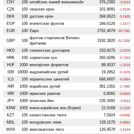
CNY
100
китайских юаней женьминьби
376,2382
-3.0214
CZK
100
чешских крон
101,8091
-1.4126
DKK
100
датских крон
369,9523
-5.2405
EGP
100
египетских фунтов
166,6126
-1.0177
EUR
100
Евро
2752,4079
-39.7391
фунтов стерлингов Велико­
GBP
100
3192,3820
-52.2255
британии
HKD
100
гонконгских долларов
333,8275
-2.0376
HRK
100
хорватских кун
365,4286
-5.7293
HUF
1000
венгерских форинтов
88,9337
-1.3219
IDR
10000
индонезийских рупий
19,2852
-0.1976
ILS
100
израильских шекелей
668,6607
-6.5864
INR
1000
индийских рупий
381,1302
-2.7492
IRR
1000
иранских риалов
0,8082
-0.0049
JPY
1000
японских йен
235,3491
-3.0514
KRW
1000
южно-корейских вон (Корея)
22,0168
-0.1225
KZT
100
казахстанских тенге
7,5924
-0.0430
MDL
100
молдовских леев
128,1570
-0.9591
MXN
100
мексиканских песо
126,8578
-1.5144