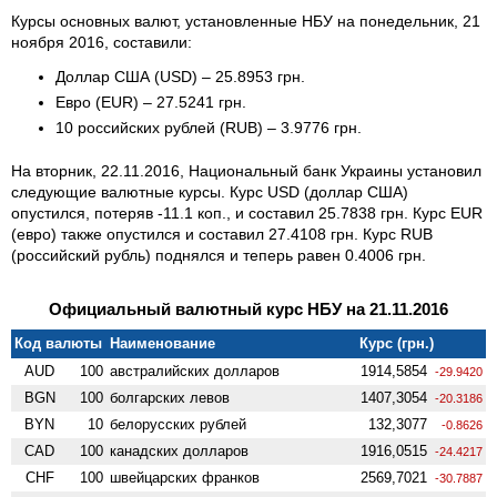
Курсы основных валют, установленные НБУ на понедельник, 21
ноября 2016, составили:
Доллар США (USD) – 25.8953 грн.
Евро (EUR) – 27.5241 грн.
10 российских рублей (RUB) – 3.9776 грн.
На вторник, 22.11.2016, Национальный банк Украины установил
следующие валютные курсы. Курс USD (доллар США)
опустился, потеряв -11.1 коп., и составил 25.7838 грн. Курс EUR
(евро) также опустился и составил 27.4108 грн. Курс RUB
(российский рубль) поднялся и теперь равен 0.4006 грн.
Официальный валютный курс НБУ на 21.11.2016
Код валюты
Наименование
Курс (грн.)
AUD
100
австралийских долларов
1914,5854
-29.9420
BGN
100
болгарских левов
1407,3054
-20.3186
BYN
10
белорусских рублей
132,3077
-0.8626
CAD
100
канадских долларов
1916,0515
-24.4217
CHF
100
швейцарских франков
2569,7021
-30.7887