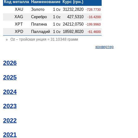
Код металла
Наименование
Курс (грн.)
XAU
Золото
1
31232,2820
Oz
-728.7730
XAG
Серебро
1
427,5310
Oz
-16.4200
XPT
Платина
1
24212,0750
Oz
-199.9960
XPD
Палладий
1
18592,8020
Oz
-61.4600
Oz – тройская унция = 31.10348 грамм
конвертер
2026
2025
2024
2023
2022
2021