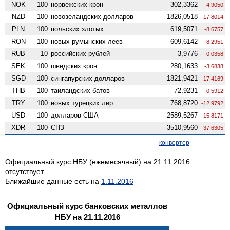
NOK
100
норвежских крон
302,3362
-4.9050
NZD
100
ново­зеландских долларов
1826,0518
-17.8014
PLN
100
польских злотых
619,5071
-8.6757
RON
100
новых румынских леев
609,6142
-8.2951
RUB
10
российских рублей
3,9776
-0.0358
SEK
100
шведских крон
280,1633
-3.6838
SGD
100
сингапурских долларов
1821,9421
-17.4169
THB
100
таиландских батов
72,9231
-0.5912
TRY
100
новых турецких лир
768,8720
-12.9792
USD
100
долларов США
2589,5267
-15.8171
XDR
100
СПЗ
3510,9560
-37.6305
конвертер
Официальный курс НБУ (ежемесячный) на 21.11.2016
отсутствует
Ближайшие данные есть на
1.11.2016
Официальный курс банковских металлов
НБУ на 21.11.2016