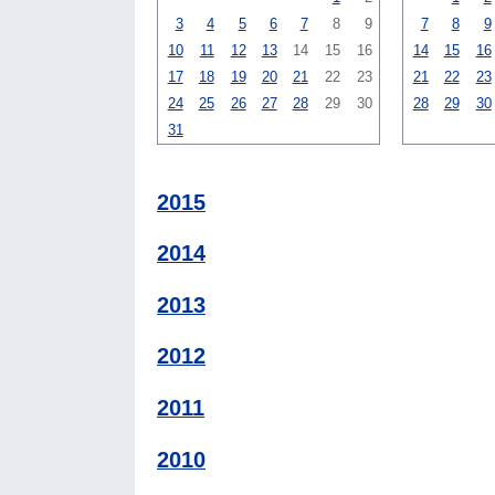
3
4
5
6
7
8
9
7
8
9
10
11
12
13
14
15
16
14
15
16
17
18
19
20
21
22
23
21
22
23
24
25
26
27
28
29
30
28
29
30
31
2015
2014
2013
2012
2011
2010