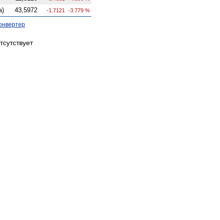
а)
43,5972
-1.7121
-3.779 %
онвертер
тсутствует