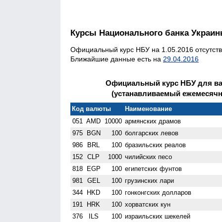
Курсы Национального банка Украи
Официальный курс НБУ на 1.05.2016 отсутств
Ближайшие данные есть на
29.04.2016
Официальный курс НБУ для ва
(устанавливаемый ежемесячно)
Код валюты
Наименование
051
AMD
10000
армянских драмов
975
BGN
100
болгарских левов
986
BRL
100
бразильских реалов
152
CLP
1000
чилийских песо
818
EGP
100
египетских фунтов
981
GEL
100
грузинских лари
344
HKD
100
гонконгских долларов
191
HRK
100
хорватских кун
376
ILS
100
израильских шекелей