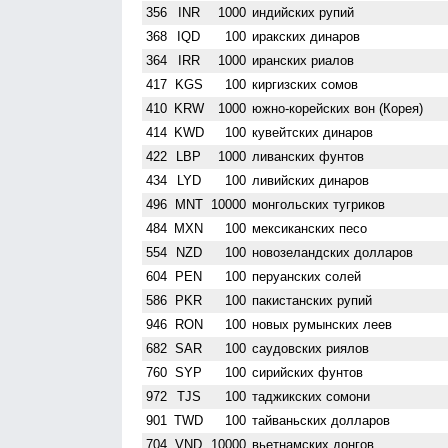
356
INR
1000
индийских рупий
368
IQD
100
иракских динаров
364
IRR
1000
иранских риалов
417
KGS
100
киргизских сомов
410
KRW
1000
южно-корейских вон (Корея)
414
KWD
100
кувейтских динаров
422
LBP
1000
ливанских фунтов
434
LYD
100
ливийских динаров
496
MNT
10000
монгольских тугриков
484
MXN
100
мексиканских песо
554
NZD
100
ново­зеландских долларов
604
PEN
100
перуанских солей
586
PKR
100
пакистанских рупий
946
RON
100
новых румынских леев
682
SAR
100
саудовских риялов
760
SYP
100
сирийских фунтов
972
TJS
100
таджикских сомони
901
TWD
100
тайваньских долларов
704
VND
10000
вьетнамских донгов