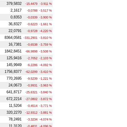
379,5832
-15.4479
-3.911 %
2,1617
-0.0788
-3.517 %
0,8353
-0.0339
-3.900 %
36,8327
-0.6223
-1.661 %
22,0791
-0.9728
-4.220 %
8364,0581
-331.2901
-3.810 %
16,7381
-0.6538
-3.759 %
1842,8451
-66.9898
-3.508 %
125,9416
-2.7052
-2.103 %
145,9949
-6.2286
-4.092 %
1756,8377
-62.0299
-3.410 %
770,2695
-9.5239
-1.221 %
24,0673
-0.9931
-3.963 %
641,8717
-25.6321
-3.840 %
672,2214
-27.0802
-3.872 %
11,5204
-0.4514
-3.771 %
320,2270
-12.9312
-3.881 %
78,2491
-3.3234
-4.074 %
11,3120
-0.4831
-4.096 %