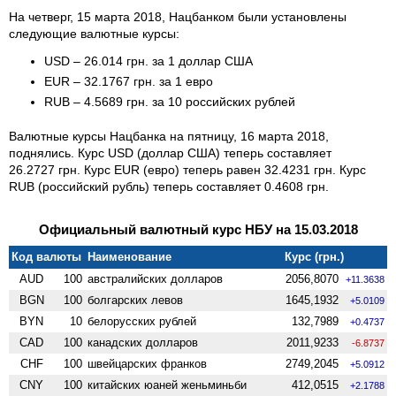
На четверг, 15 марта 2018, Нацбанком были установлены
следующие валютные курсы:
USD – 26.014 грн. за 1 доллар США
EUR – 32.1767 грн. за 1 евро
RUB – 4.5689 грн. за 10 российских рублей
Валютные курсы Нацбанка на пятницу, 16 марта 2018,
поднялись. Курс USD (доллар США) теперь составляет
26.2727 грн. Курс EUR (евро) теперь равен 32.4231 грн. Курс
RUB (российский рубль) теперь составляет 0.4608 грн.
Официальный валютный курс НБУ на 15.03.2018
Код валюты
Наименование
Курс (грн.)
AUD
100
австралийских долларов
2056,8070
+11.3638
BGN
100
болгарских левов
1645,1932
+5.0109
BYN
10
белорусских рублей
132,7989
+0.4737
CAD
100
канадских долларов
2011,9233
-6.8737
CHF
100
швейцарских франков
2749,2045
+5.0912
CNY
100
китайских юаней женьминьби
412,0515
+2.1788