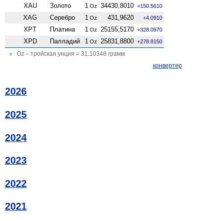
XAU
Золото
1
34430,8010
Oz
+150.5610
XAG
Серебро
1
431,9620
Oz
+4.0910
XPT
Платина
1
25155,5170
Oz
+328.0970
XPD
Палладий
1
25831,8800
Oz
+278.8150
Oz – тройская унция = 31.10348 грамм
конвертер
2026
2025
2024
2023
2022
2021