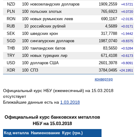
NZD
100
ново­зеландских долларов
1909,2559
+4.5721
PLN
100
польских злотых
765,6923
+4.0720
RON
100
новых румынских леев
690,1167
+2.0135
RUB
10
российских рублей
4,5689
+0.0171
SEK
100
шведских крон
317,7788
+1.9442
SGD
100
сингапурских долларов
1987,0740
+9.8375
THB
100
таиландских батов
83,5650
+0.5284
TRY
100
новых турецких лир
671,4108
+0.6173
USD
100
долларов США
2601,3978
+9.8091
XDR
100
СПЗ
3784,0495
+24.1951
конвертер
Официальный курс НБУ (ежемесячный) на 15.03.2018
отсутствует
Ближайшие данные есть на
1.03.2018
Официальный курс банковских металлов
НБУ на 15.03.2018
Код металла
Наименование
Курс (грн.)