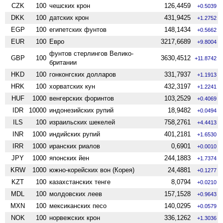
CZK
100
чешских крон
126,4459
+0.5039
DKK
100
датских крон
431,9425
+1.2752
EGP
100
египетских фунтов
148,1434
+0.5662
EUR
100
Евро
3217,6689
+9.8004
фунтов стерлингов Велико­
GBP
100
3630,4512
+11.8742
британии
HKD
100
гонконгских долларов
331,7937
+1.1913
HRK
100
хорватских кун
432,3197
+1.2241
HUF
1000
венгерских форинтов
103,2529
+0.4069
IDR
10000
индонезийских рупий
18,9482
+0.0494
ILS
100
израильских шекелей
758,2761
+4.4413
INR
1000
индийских рупий
401,2181
+1.6530
IRR
1000
иранских риалов
0,6901
+0.0010
JPY
1000
японских йен
244,1883
+1.7374
KRW
1000
южно-корейских вон (Корея)
24,4881
+0.1277
KZT
100
казахстанских тенге
8,0794
+0.0210
MDL
100
молдовских леев
157,1528
+0.9643
MXN
100
мексиканских песо
140,0295
+0.0579
NOK
100
норвежских крон
336,1262
+1.3036