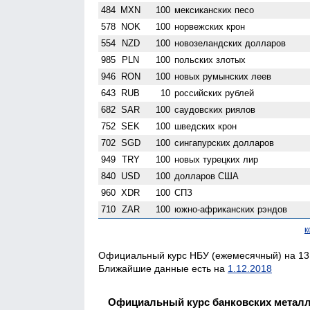
484
MXN
100
мексиканских песо
578
NOK
100
норвежских крон
554
NZD
100
ново­зеландских долларов
985
PLN
100
польских злотых
946
RON
100
новых румынских леев
643
RUB
10
российских рублей
682
SAR
100
саудовских риялов
752
SEK
100
шведских крон
702
SGD
100
сингапурских долларов
949
TRY
100
новых турецких лир
840
USD
100
долларов США
960
XDR
100
СПЗ
710
ZAR
100
южно-африканских рэндов
к
Официальный курс НБУ (ежемесячный) на 13.
Ближайшие данные есть на
1.12.2018
Официальный курс банковских метал