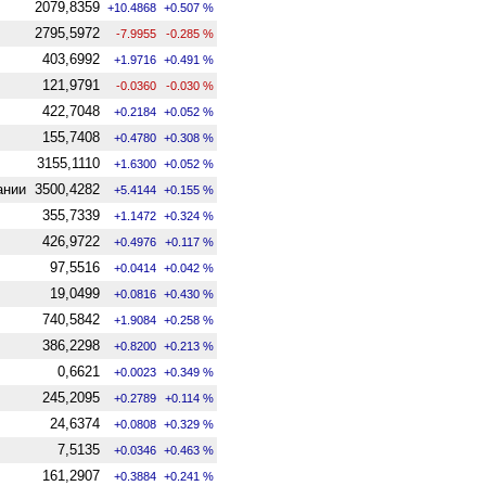
2079,8359
+10.4868
+0.507 %
2795,5972
-7.9955
-0.285 %
403,6992
+1.9716
+0.491 %
121,9791
-0.0360
-0.030 %
422,7048
+0.2184
+0.052 %
155,7408
+0.4780
+0.308 %
3155,1110
+1.6300
+0.052 %
ании
3500,4282
+5.4144
+0.155 %
355,7339
+1.1472
+0.324 %
426,9722
+0.4976
+0.117 %
97,5516
+0.0414
+0.042 %
19,0499
+0.0816
+0.430 %
740,5842
+1.9084
+0.258 %
386,2298
+0.8200
+0.213 %
0,6621
+0.0023
+0.349 %
245,2095
+0.2789
+0.114 %
24,6374
+0.0808
+0.329 %
7,5135
+0.0346
+0.463 %
161,2907
+0.3884
+0.241 %