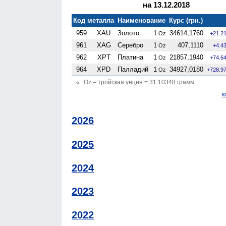
на 13.12.2018
Код металла
Наименование
Курс (грн.)
959
XAU
Золото
1
34614,1760
Oz
+21.2
961
XAG
Серебро
1
407,1110
Oz
+4.4
962
XPT
Платина
1
21857,1940
Oz
+74.6
964
XPD
Палладий
1
34927,0180
Oz
+728.9
Oz – тройская унция = 31.10348 грамм
к
2026
2025
2024
2023
2022