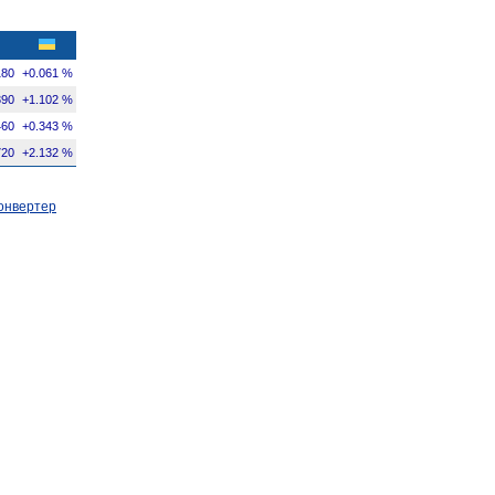
180
+0.061 %
390
+1.102 %
460
+0.343 %
720
+2.132 %
онвертер