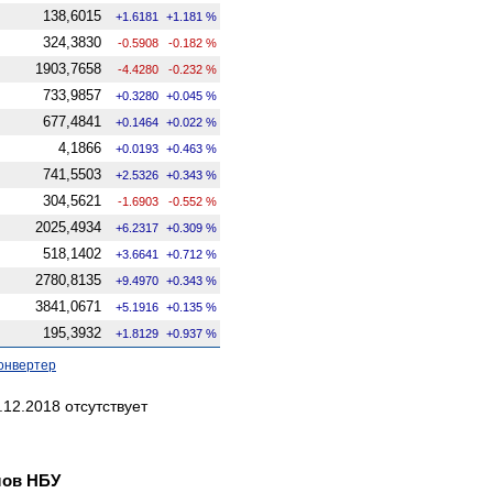
138,6015
+1.6181
+1.181 %
324,3830
-0.5908
-0.182 %
1903,7658
-4.4280
-0.232 %
733,9857
+0.3280
+0.045 %
677,4841
+0.1464
+0.022 %
4,1866
+0.0193
+0.463 %
741,5503
+2.5326
+0.343 %
304,5621
-1.6903
-0.552 %
2025,4934
+6.2317
+0.309 %
518,1402
+3.6641
+0.712 %
2780,8135
+9.4970
+0.343 %
3841,0671
+5.1916
+0.135 %
195,3932
+1.8129
+0.937 %
онвертер
12.2018 отсутствует
лов НБУ