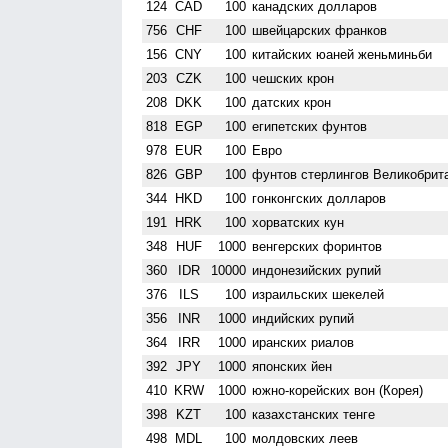
124
CAD
100
канадских долларов
756
CHF
100
швейцарских франков
156
CNY
100
китайских юаней женьминьби
203
CZK
100
чешских крон
208
DKK
100
датских крон
818
EGP
100
египетских фунтов
978
EUR
100
Евро
826
GBP
100
фунтов стерлингов Велико­брит
344
HKD
100
гонконгских долларов
191
HRK
100
хорватских кун
348
HUF
1000
венгерских форинтов
360
IDR
10000
индонезийских рупий
376
ILS
100
израильских шекелей
356
INR
1000
индийских рупий
364
IRR
1000
иранских риалов
392
JPY
1000
японских йен
410
KRW
1000
южно-корейских вон (Корея)
398
KZT
100
казахстанских тенге
498
MDL
100
молдовских леев