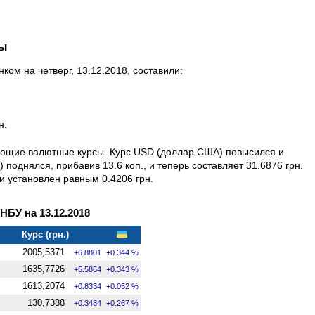
ны
ом на четверг, 13.12.2018, составили:
н.
дующие валютные курсы. Курс USD (доллар США) повысился и
) поднялся, прибавив 13.6 коп., и теперь составляет 31.6876 грн.
и установлен равным 0.4206 грн.
БУ на 13.12.2018
Курс (грн.)
2005,5371
+6.8801
+0.344 %
1635,7726
+5.5864
+0.343 %
1613,2074
+0.8334
+0.052 %
130,7388
+0.3484
+0.267 %