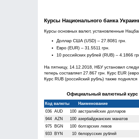
Курсы Национального банка Украи
Курсы основных валют, установленные Нацбанк
Доллар США (USD) – 27.8081 грн.
Евро (EUR) – 31.5511 грн.
10 российских рублей (RUB) – 4.1866 гр
На пятницу, 14.12.2018, НБУ установил сле
теперь составляет 27.867 грн. Курс EUR (евро
Курс RUB (российский рубль) также поднялся 
Официальный валютный курс Н
Код валюты
Наименование
036
AUD
100
австралийских долларов
944
AZN
100
азербайджанских манатов
975
BGN
100
болгарских левов
933
BYN
10
белорусских рублей