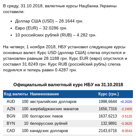
В среду, 31.10.2018, валютные курсы Нацбанка Украины
составили:
Доллар США (USD) – 28.1644 грн.
Евро (EUR) – 32.0286 грн.
10 российских рублей (RUB) – 4.282 грн.
На четверг, 1 ноября 2018, НБУ установил следующие курсы
основных валют. Курс USD (доллар США) слегка опустился и
установлен равным 28.1188 грн. Курс EUR (евро) опустился и
составил 31.8249 грн. Курс RUB (российский рубль) слегка
поднялся и теперь равен 0.4287 грн.
Официальный валютный курс НБУ на 31.10.2018
Код валюты
Наименование
Курс (грн.)
AUD
100
австралийских долларов
1998,6644
+0.2026
AZN
100
азербайджанских манатов
1656,7316
-2.2405
BGN
100
болгарских левов
1637,6213
-3.5125
BYN
10
белорусских рублей
132,9891
-0.3625
CAD
100
канадских долларов
2143,6716
-8.0543