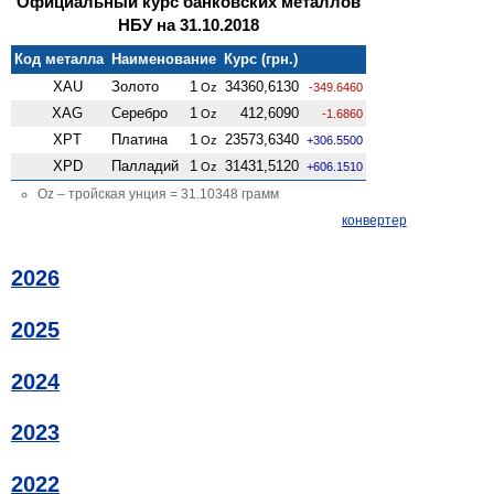
Официальный курс банковских металлов
НБУ на 31.10.2018
Код металла
Наименование
Курс (грн.)
XAU
Золото
1
34360,6130
Oz
-349.6460
XAG
Серебро
1
412,6090
Oz
-1.6860
XPT
Платина
1
23573,6340
Oz
+306.5500
XPD
Палладий
1
31431,5120
Oz
+606.1510
Oz – тройская унция = 31.10348 грамм
конвертер
2026
2025
2024
2023
2022