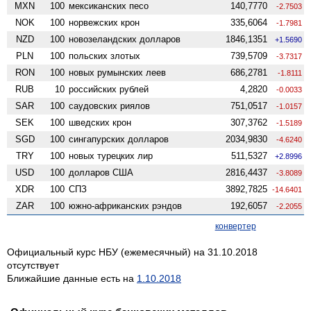
MXN
100
мексиканских песо
140,7770
-2.7503
NOK
100
норвежских крон
335,6064
-1.7981
NZD
100
ново­зеландских долларов
1846,1351
+1.5690
PLN
100
польских злотых
739,5709
-3.7317
RON
100
новых румынских леев
686,2781
-1.8111
RUB
10
российских рублей
4,2820
-0.0033
SAR
100
саудовских риялов
751,0517
-1.0157
SEK
100
шведских крон
307,3762
-1.5189
SGD
100
сингапурских долларов
2034,9830
-4.6240
TRY
100
новых турецких лир
511,5327
+2.8996
USD
100
долларов США
2816,4437
-3.8089
XDR
100
СПЗ
3892,7825
-14.6401
ZAR
100
южно-африканских рэндов
192,6057
-2.2055
конвертер
Официальный курс НБУ (ежемесячный) на 31.10.2018
отсутствует
Ближайшие данные есть на
1.10.2018