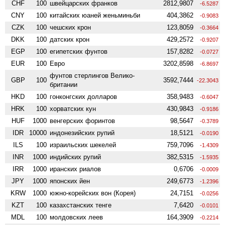
CHF
100
швейцарских франков
2812,9807
-6.5287
CNY
100
китайских юаней женьминьби
404,3862
-0.9083
CZK
100
чешских крон
123,8059
-0.3664
DKK
100
датских крон
429,2572
-0.9207
EGP
100
египетских фунтов
157,8282
-0.0727
EUR
100
Евро
3202,8598
-6.8697
фунтов стерлингов Велико­
GBP
100
3592,7444
-22.3043
британии
HKD
100
гонконгских долларов
358,9483
-0.6047
HRK
100
хорватских кун
430,9843
-0.9186
HUF
1000
венгерских форинтов
98,5647
-0.3789
IDR
10000
индонезийских рупий
18,5121
-0.0190
ILS
100
израильских шекелей
759,7096
-1.4309
INR
1000
индийских рупий
382,5315
-1.5935
IRR
1000
иранских риалов
0,6706
-0.0009
JPY
1000
японских йен
249,6773
-1.2396
KRW
1000
южно-корейских вон (Корея)
24,7151
-0.0256
KZT
100
казахстанских тенге
7,6420
-0.0101
MDL
100
молдовских леев
164,3909
-0.2214