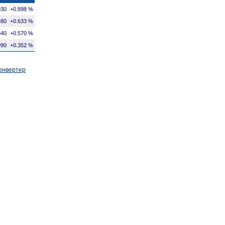
930
+0.898 %
480
+0.633 %
840
+0.570 %
990
+0.352 %
онвертер