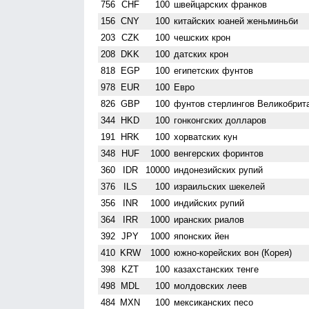
756
CHF
100
швейцарских франков
156
CNY
100
китайских юаней женьминьби
203
CZK
100
чешских крон
208
DKK
100
датских крон
818
EGP
100
египетских фунтов
978
EUR
100
Евро
826
GBP
100
фунтов стерлингов Велико­брит
344
HKD
100
гонконгских долларов
191
HRK
100
хорватских кун
348
HUF
1000
венгерских форинтов
360
IDR
10000
индонезийских рупий
376
ILS
100
израильских шекелей
356
INR
1000
индийских рупий
364
IRR
1000
иранских риалов
392
JPY
1000
японских йен
410
KRW
1000
южно-корейских вон (Корея)
398
KZT
100
казахстанских тенге
498
MDL
100
молдовских леев
484
MXN
100
мексиканских песо