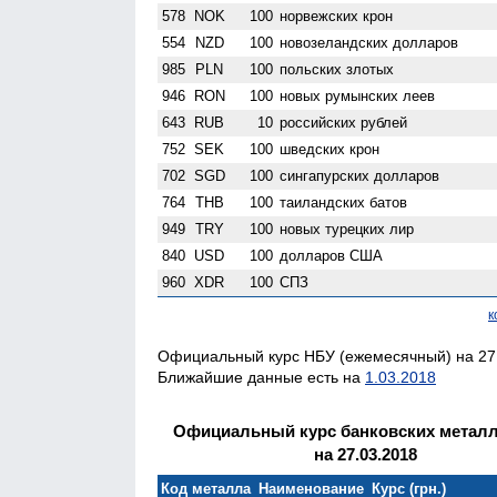
578
NOK
100
норвежских крон
554
NZD
100
ново­зеландских долларов
985
PLN
100
польских злотых
946
RON
100
новых румынских леев
643
RUB
10
российских рублей
752
SEK
100
шведских крон
702
SGD
100
сингапурских долларов
764
THB
100
таиландских батов
949
TRY
100
новых турецких лир
840
USD
100
долларов США
960
XDR
100
СПЗ
к
Официальный курс НБУ (ежемесячный) на 27.
Ближайшие данные есть на
1.03.2018
Официальный курс банковских метал
на 27.03.2018
Код металла
Наименование
Курс (грн.)