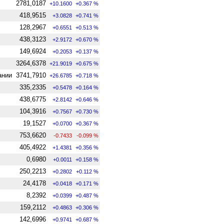
2781,0187
+10.1600
+0.367 %
418,9515
+3.0828
+0.741 %
128,2967
+0.6551
+0.513 %
438,3123
+2.9172
+0.670 %
149,6924
+0.2053
+0.137 %
3264,6378
+21.9019
+0.675 %
ании
3741,7910
+26.6785
+0.718 %
335,2335
+0.5478
+0.164 %
438,6775
+2.8142
+0.646 %
104,3916
+0.7567
+0.730 %
19,1527
+0.0700
+0.367 %
753,6620
-0.7433
-0.099 %
405,4922
+1.4381
+0.356 %
0,6980
+0.0011
+0.158 %
250,2213
+0.2802
+0.112 %
24,4178
+0.0418
+0.171 %
8,2392
+0.0399
+0.487 %
159,2112
+0.4863
+0.306 %
142,6996
+0.9741
+0.687 %