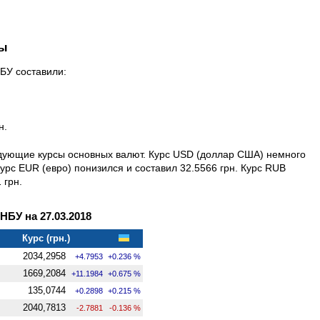
ны
НБУ составили:
н.
едующие курсы основных валют. Курс USD (доллар США) немного
Курс EUR (евро) понизился и составил 32.5566 грн. Курс RUB
 грн.
БУ на 27.03.2018
Курс (грн.)
2034,2958
+4.7953
+0.236 %
1669,2084
+11.1984
+0.675 %
135,0744
+0.2898
+0.215 %
2040,7813
-2.7881
-0.136 %