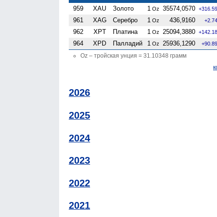
959
XAU
Золото
1
35574,0570
Oz
+316.5
961
XAG
Серебро
1
436,9160
Oz
+2.7
962
XPT
Платина
1
25094,3880
Oz
+142.1
964
XPD
Палладий
1
25936,1290
Oz
+90.8
Oz – тройская унция = 31.10348 грамм
к
2026
2025
2024
2023
2022
2021