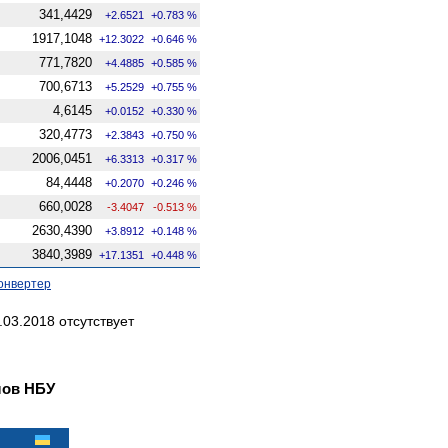
341,4429
+2.6521
+0.783 %
1917,1048
+12.3022
+0.646 %
771,7820
+4.4885
+0.585 %
700,6713
+5.2529
+0.755 %
4,6145
+0.0152
+0.330 %
320,4773
+2.3843
+0.750 %
2006,0451
+6.3313
+0.317 %
84,4448
+0.2070
+0.246 %
660,0028
-3.4047
-0.513 %
2630,4390
+3.8912
+0.148 %
3840,3989
+17.1351
+0.448 %
онвертер
03.2018 отсутствует
лов НБУ