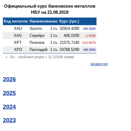
Официальный курс банковских металлов
НБУ на 21.08.2018
Код металла
Наименование
Курс (грн.)
XAU
Золото
1
32924,4280
Oz
+96.2000
XAG
Серебро
1
406,0330
Oz
-1.4250
XPT
Платина
1
21575,7140
Oz
-213.0570
XPD
Палладий
1
24788,5290
Oz
+98.3090
Oz – тройская унция = 31.10348 грамм
конвертер
2026
2025
2024
2023