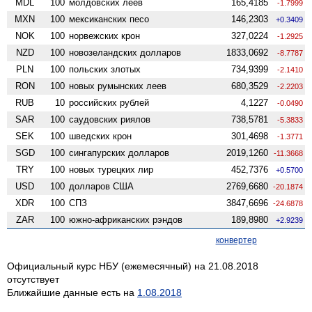
MDL
100
молдовских леев
165,4185
-1.7999
MXN
100
мексиканских песо
146,2303
+0.3409
NOK
100
норвежских крон
327,0224
-1.2925
NZD
100
ново­зеландских долларов
1833,0692
-8.7787
PLN
100
польских злотых
734,9399
-2.1410
RON
100
новых румынских леев
680,3529
-2.2203
RUB
10
российских рублей
4,1227
-0.0490
SAR
100
саудовских риялов
738,5781
-5.3833
SEK
100
шведских крон
301,4698
-1.3771
SGD
100
сингапурских долларов
2019,1260
-11.3668
TRY
100
новых турецких лир
452,7376
+0.5700
USD
100
долларов США
2769,6680
-20.1874
XDR
100
СПЗ
3847,6696
-24.6878
ZAR
100
южно-африканских рэндов
189,8980
+2.9239
конвертер
Официальный курс НБУ (ежемесячный) на 21.08.2018
отсутствует
Ближайшие данные есть на
1.08.2018