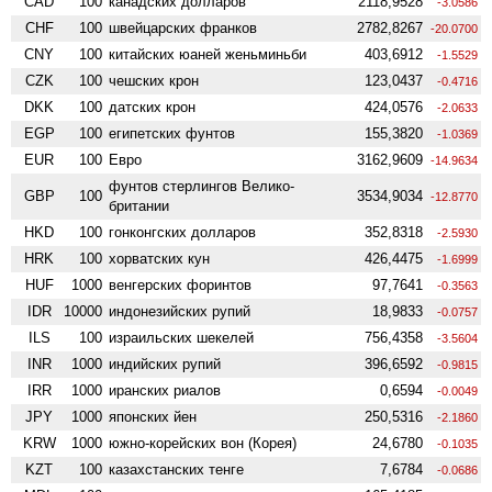
CAD
100
канадских долларов
2118,9528
-3.0586
CHF
100
швейцарских франков
2782,8267
-20.0700
CNY
100
китайских юаней женьминьби
403,6912
-1.5529
CZK
100
чешских крон
123,0437
-0.4716
DKK
100
датских крон
424,0576
-2.0633
EGP
100
египетских фунтов
155,3820
-1.0369
EUR
100
Евро
3162,9609
-14.9634
фунтов стерлингов Велико­
GBP
100
3534,9034
-12.8770
британии
HKD
100
гонконгских долларов
352,8318
-2.5930
HRK
100
хорватских кун
426,4475
-1.6999
HUF
1000
венгерских форинтов
97,7641
-0.3563
IDR
10000
индонезийских рупий
18,9833
-0.0757
ILS
100
израильских шекелей
756,4358
-3.5604
INR
1000
индийских рупий
396,6592
-0.9815
IRR
1000
иранских риалов
0,6594
-0.0049
JPY
1000
японских йен
250,5316
-2.1860
KRW
1000
южно-корейских вон (Корея)
24,6780
-0.1035
KZT
100
казахстанских тенге
7,6784
-0.0686