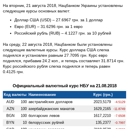
На вторник, 21 августа 2018, Нацбанком Украины установлены
следующие курсы основных валют:
Доллар США (USD) – 27.6967 грн. за 1 доллар
Евро (EUR) – 31.6296 грн. за 1 евро
Российский рубль (RUB) – 4.1227 грн. за 10 рублей
На среду, 22 августа 2018, Нацбанком были установлены
следующие валютные курсы. Курс доллара США слегка
поднялся и установлен равным 27.7095 грн. Курс евро
поднялся, прибавив 24.2 коп., и теперь составляет 31.8714 грн.
Курс российского рубля слегка поднялся и теперь равен
0.4125 грн.
Официальный валютный курс НБУ на 21.08.2018
Код валюты
Наименование
Курс (грн.)
AUD
100
австралийских долларов
2023,5179
-4.5129
AZN
100
азербайджанских манатов
1629,2165
-11.8749
BGN
100
болгарских левов
1617,2210
-7.6508
BYN
10
белорусских рублей
135,2377
-0.7997