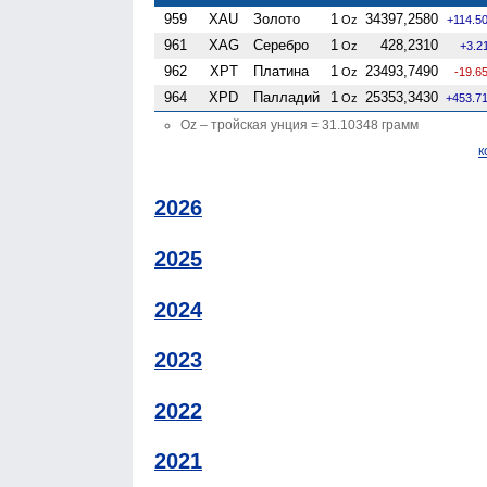
959
XAU
Золото
1
34397,2580
Oz
+114.5
961
XAG
Серебро
1
428,2310
Oz
+3.2
962
XPT
Платина
1
23493,7490
Oz
-19.6
964
XPD
Палладий
1
25353,3430
Oz
+453.7
Oz – тройская унция = 31.10348 грамм
к
2026
2025
2024
2023
2022
2021