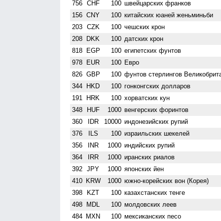
756
CHF
100
швейцарских франков
156
CNY
100
китайских юаней женьминьби
203
CZK
100
чешских крон
208
DKK
100
датских крон
818
EGP
100
египетских фунтов
978
EUR
100
Евро
826
GBP
100
фунтов стерлингов Велико­брит
344
HKD
100
гонконгских долларов
191
HRK
100
хорватских кун
348
HUF
1000
венгерских форинтов
360
IDR
10000
индонезийских рупий
376
ILS
100
израильских шекелей
356
INR
1000
индийских рупий
364
IRR
1000
иранских риалов
392
JPY
1000
японских йен
410
KRW
1000
южно-корейских вон (Корея)
398
KZT
100
казахстанских тенге
498
MDL
100
молдовских леев
484
MXN
100
мексиканских песо