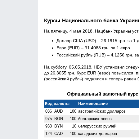
Курсы Национального банка Украи
На пятницу, 4 мая 2018, Нацбанк Украины ус
Доллар США (USD) – 26.1915 грн. за 1 
Евро (EUR) – 31.4088 грн. за 1 евро
Российский рубль (RUB) – 4.1256 грн. з
На субботу, 05.05.2018, НБУ установил след
до 26.3055 грн. Курс EUR (евро) повысился, п
(российский рубль) поднялся и теперь равен 0
Официальный валютный курс Н
Код валюты
Наименование
036
AUD
100
австралийских долларов
975
BGN
100
болгарских левов
933
BYN
10
белорусских рублей
124
CAD
100
канадских долларов