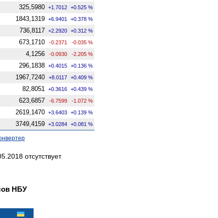
325,5980
+1.7012
+0.525 %
1843,1319
+6.9401
+0.378 %
736,8117
+2.2920
+0.312 %
673,1710
-0.2371
-0.035 %
4,1256
-0.0930
-2.205 %
296,1838
+0.4015
+0.136 %
1967,7240
+8.0117
+0.409 %
82,8051
+0.3616
+0.439 %
623,6857
-6.7599
-1.072 %
2619,1470
+3.6403
+0.139 %
3749,4159
+3.0284
+0.081 %
онвертер
5.2018 отсутствует
лов НБУ