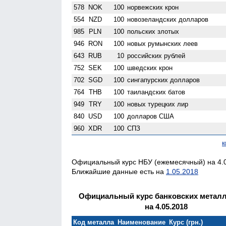
578
NOK
100
норвежских крон
554
NZD
100
ново­зеландских долларов
985
PLN
100
польских злотых
946
RON
100
новых румынских леев
643
RUB
10
российских рублей
752
SEK
100
шведских крон
702
SGD
100
сингапурских долларов
764
THB
100
таиландских батов
949
TRY
100
новых турецких лир
840
USD
100
долларов США
960
XDR
100
СПЗ
к
Официальный курс НБУ (ежемесячный) на 4.0
Ближайшие данные есть на
1.05.2018
Официальный курс банковских метал
на 4.05.2018
Код металла
Наименование
Курс (грн.)