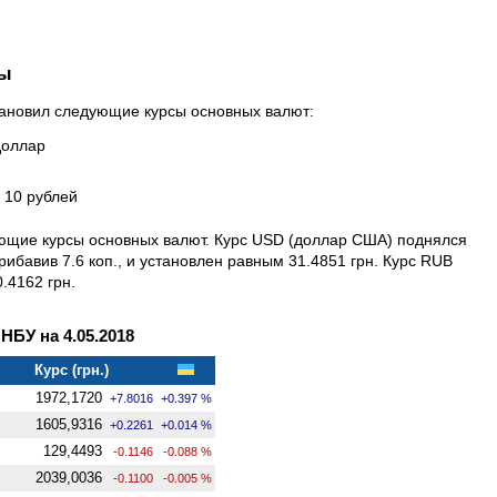
ны
тановил следующие курсы основных валют:
доллар
а 10 рублей
ующие курсы основных валют. Курс USD (доллар США) поднялся
рибавив 7.6 коп., и установлен равным 31.4851 грн. Курс RUB
.4162 грн.
БУ на 4.05.2018
Курс (грн.)
1972,1720
+7.8016
+0.397 %
1605,9316
+0.2261
+0.014 %
129,4493
-0.1146
-0.088 %
2039,0036
-0.1100
-0.005 %