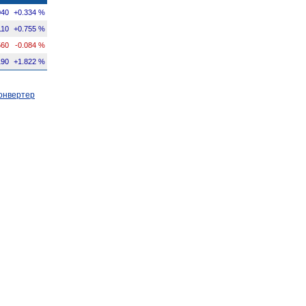
040
+0.334 %
110
+0.755 %
560
-0.084 %
190
+1.822 %
онвертер