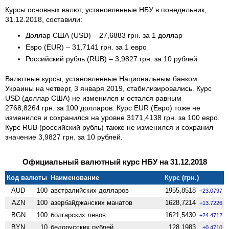
Курсы основных валют, установленные НБУ в понедельник,
31.12.2018, составили:
Доллар США (USD) – 27,6883 грн. за 1 доллар
Евро (EUR) – 31,7141 грн. за 1 евро
Российский рубль (RUB) – 3,9827 грн. за 10 рублей
Валютные курсы, установленные Национальным банком
Украины на четверг, 3 января 2019, стабилизировались. Курс
USD (доллар США) не изменился и остался равным
2768,8264 грн. за 100 долларов. Курс EUR (Евро) тоже не
изменился и сохранился на уровне 3171,4138 грн. за 100 евро.
Курс RUB (российский рубль) также не изменился и сохранил
значение 3,9827 грн. за 10 рублей.
Официальный валютный курс НБУ на 31.12.2018
Код валюты
Наименование
Курс (грн.)
AUD
100
австралийских долларов
1955,8518
+23.0797
AZN
100
азербайджанских манатов
1628,7214
+13.7226
BGN
100
болгарских левов
1621,5430
+24.4712
BYN
10
белорусских рублей
128,1983
+0.4710