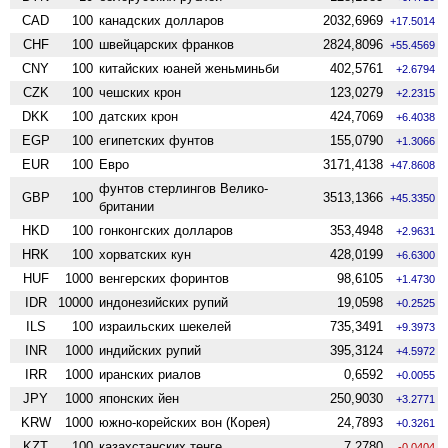
CAD
100
канадских долларов
2032,6969
+17.5014
CHF
100
швейцарских франков
2824,8096
+55.4569
CNY
100
китайских юаней женьминьби
402,5761
+2.6794
CZK
100
чешских крон
123,0279
+2.2315
DKK
100
датских крон
424,7069
+6.4038
EGP
100
египетских фунтов
155,0790
+1.3066
EUR
100
Евро
3171,4138
+47.8608
фунтов стерлингов Велико­
GBP
100
3513,1366
+45.3350
британии
HKD
100
гонконгских долларов
353,4948
+2.9631
HRK
100
хорватских кун
428,0199
+6.6300
HUF
1000
венгерских форинтов
98,6105
+1.4730
IDR
10000
индонезийских рупий
19,0598
+0.2525
ILS
100
израильских шекелей
735,3491
+9.3973
INR
1000
индийских рупий
395,3124
+4.5972
IRR
1000
иранских риалов
0,6592
+0.0055
JPY
1000
японских йен
250,9030
+3.2771
KRW
1000
южно-корейских вон (Корея)
24,7893
+0.3261
KZT
100
казахстанских тенге
7,2780
-0.0404