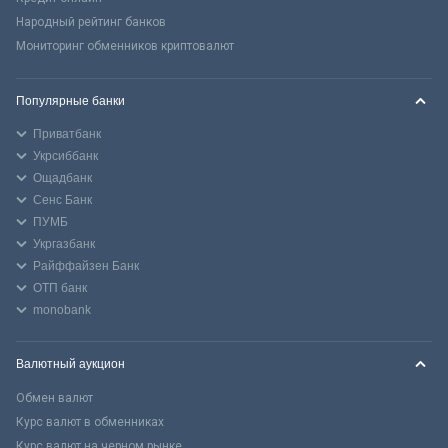
Народный рейтинг банков
Мониторинг обменников криптовалют
Популярные банки
Приватбанк
Укрсиббанк
Ощадбанк
Сенс Банк
ПУМБ
Укргазбанк
Райффайзен Банк
ОТП банк
monobank
Валютный аукцион
Обмен валют
Курс валют в обменниках
Курс валют на черном рынке