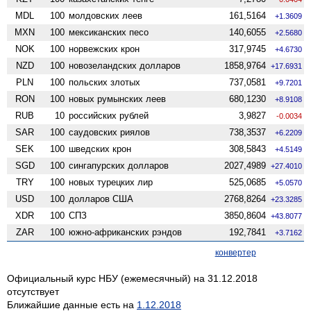
MDL
100
молдовских леев
161,5164
+1.3609
MXN
100
мексиканских песо
140,6055
+2.5680
NOK
100
норвежских крон
317,9745
+4.6730
NZD
100
ново­зеландских долларов
1858,9764
+17.6931
PLN
100
польских злотых
737,0581
+9.7201
RON
100
новых румынских леев
680,1230
+8.9108
RUB
10
российских рублей
3,9827
-0.0034
SAR
100
саудовских риялов
738,3537
+6.2209
SEK
100
шведских крон
308,5843
+4.5149
SGD
100
сингапурских долларов
2027,4989
+27.4010
TRY
100
новых турецких лир
525,0685
+5.0570
USD
100
долларов США
2768,8264
+23.3285
XDR
100
СПЗ
3850,8604
+43.8077
ZAR
100
южно-африканских рэндов
192,7841
+3.7162
конвертер
Официальный курс НБУ (ежемесячный) на 31.12.2018
отсутствует
Ближайшие данные есть на
1.12.2018