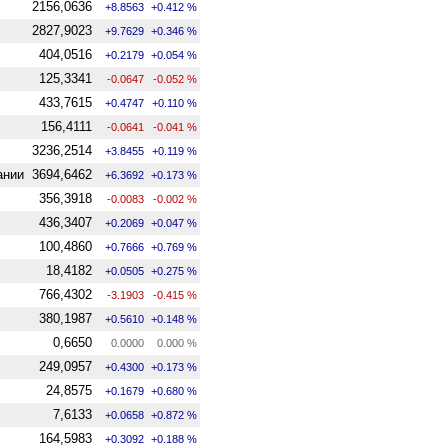
2156,0636
+8.8563
+0.412 %
2827,9023
+9.7629
+0.346 %
404,0516
+0.2179
+0.054 %
125,3341
-0.0647
-0.052 %
433,7615
+0.4747
+0.110 %
156,4111
-0.0641
-0.041 %
3236,2514
+3.8455
+0.119 %
ании
3694,6462
+6.3692
+0.173 %
356,3918
-0.0083
-0.002 %
436,3407
+0.2069
+0.047 %
100,4860
+0.7666
+0.769 %
18,4182
+0.0505
+0.275 %
766,4302
-3.1903
-0.415 %
380,1987
+0.5610
+0.148 %
0,6650
0.0000
0.000 %
249,0957
+0.4300
+0.173 %
24,8575
+0.1679
+0.680 %
7,6133
+0.0658
+0.872 %
164,5983
+0.3092
+0.188 %