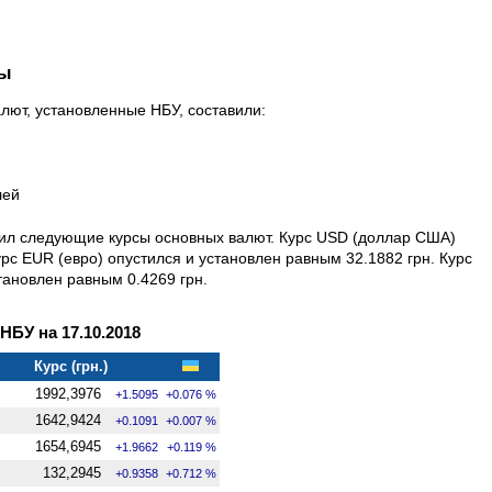
ны
алют, установленные НБУ, составили:
лей
овил следующие курсы основных валют. Курс USD (доллар США)
урс EUR (евро) опустился и установлен равным 32.1882 грн. Курс
тановлен равным 0.4269 грн.
БУ на 17.10.2018
Курс (грн.)
1992,3976
+1.5095
+0.076 %
1642,9424
+0.1091
+0.007 %
1654,6945
+1.9662
+0.119 %
132,2945
+0.9358
+0.712 %