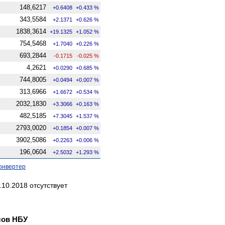
148,6217
+0.6408
+0.433 %
343,5584
+2.1371
+0.626 %
1838,3614
+19.1325
+1.052 %
754,5468
+1.7040
+0.226 %
693,2844
-0.1715
-0.025 %
4,2621
+0.0290
+0.685 %
744,8005
+0.0494
+0.007 %
313,6966
+1.6672
+0.534 %
2032,1830
+3.3066
+0.163 %
482,5185
+7.3045
+1.537 %
2793,0020
+0.1854
+0.007 %
3902,5086
+0.2263
+0.006 %
196,0604
+2.5032
+1.293 %
онвертер
10.2018 отсутствует
лов НБУ