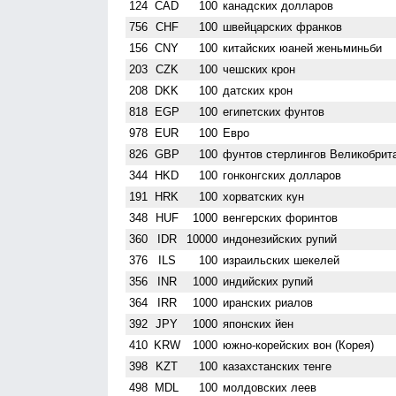
124
CAD
100
канадских долларов
756
CHF
100
швейцарских франков
156
CNY
100
китайских юаней женьминьби
203
CZK
100
чешских крон
208
DKK
100
датских крон
818
EGP
100
египетских фунтов
978
EUR
100
Евро
826
GBP
100
фунтов стерлингов Велико­брит
344
HKD
100
гонконгских долларов
191
HRK
100
хорватских кун
348
HUF
1000
венгерских форинтов
360
IDR
10000
индонезийских рупий
376
ILS
100
израильских шекелей
356
INR
1000
индийских рупий
364
IRR
1000
иранских риалов
392
JPY
1000
японских йен
410
KRW
1000
южно-корейских вон (Корея)
398
KZT
100
казахстанских тенге
498
MDL
100
молдовских леев