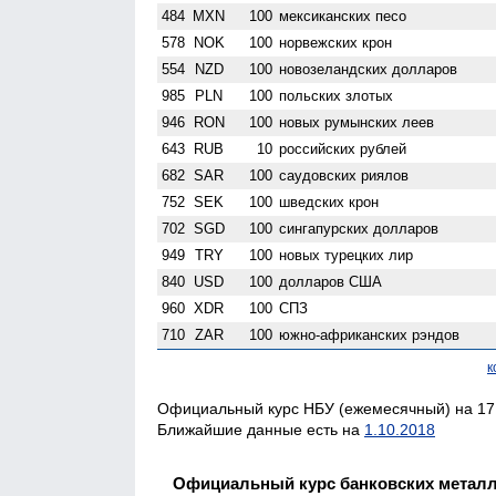
484
MXN
100
мексиканских песо
578
NOK
100
норвежских крон
554
NZD
100
ново­зеландских долларов
985
PLN
100
польских злотых
946
RON
100
новых румынских леев
643
RUB
10
российских рублей
682
SAR
100
саудовских риялов
752
SEK
100
шведских крон
702
SGD
100
сингапурских долларов
949
TRY
100
новых турецких лир
840
USD
100
долларов США
960
XDR
100
СПЗ
710
ZAR
100
южно-африканских рэндов
к
Официальный курс НБУ (ежемесячный) на 17.
Ближайшие данные есть на
1.10.2018
Официальный курс банковских метал