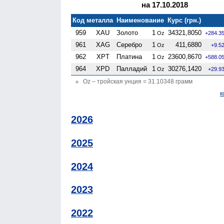
на 17.10.2018
Код металла
Наименование
Курс (грн.)
959
XAU
Золото
1
34321,8050
Oz
+284.3
961
XAG
Серебро
1
411,6880
Oz
+9.5
962
XPT
Платина
1
23600,8670
Oz
+588.0
964
XPD
Палладий
1
30276,1420
Oz
+29.9
Oz – тройская унция = 31.10348 грамм
к
2026
2025
2024
2023
2022