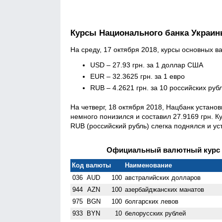
Курсы Национального банка Украи
На среду, 17 октября 2018, курсы основных в
USD – 27.93 грн. за 1 доллар США
EUR – 32.3625 грн. за 1 евро
RUB – 4.2621 грн. за 10 российских руб
На четверг, 18 октября 2018, Нацбанк устан
немного понизился и составил 27.9169 грн. К
RUB (российский рубль) слегка поднялся и ус
Официальный валютный курс Н
Код валюты
Наименование
036
AUD
100
австралийских долларов
944
AZN
100
азербайджанских манатов
975
BGN
100
болгарских левов
933
BYN
10
белорусских рублей