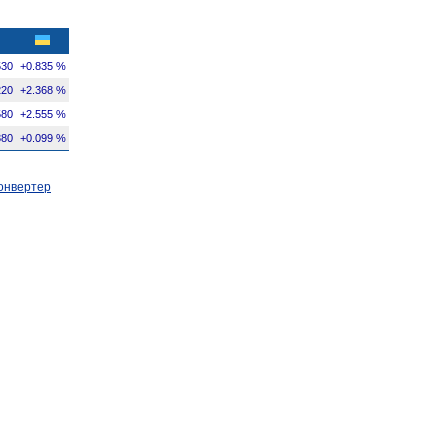
530
+0.835 %
220
+2.368 %
580
+2.555 %
380
+0.099 %
онвертер