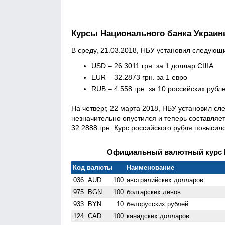
Курсы Национального банка Украи
В среду, 21.03.2018, НБУ установил следующ
USD – 26.3011 грн. за 1 доллар США
EUR – 32.2873 грн. за 1 евро
RUB – 4.558 грн. за 10 российских рубл
На четверг, 22 марта 2018, НБУ установил с
незначительно опустился и теперь составляет
32.2888 грн. Курс российского рубля повысилс
Официальный валютный курс НБ
Код валюты
Наименование
036
AUD
100
австралийских долларов
975
BGN
100
болгарских левов
933
BYN
10
белорусских рублей
124
CAD
100
канадских долларов