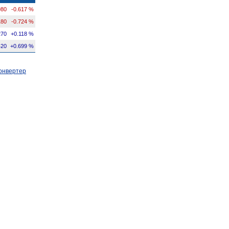
980
-0.617 %
180
-0.724 %
270
+0.118 %
420
+0.699 %
онвертер