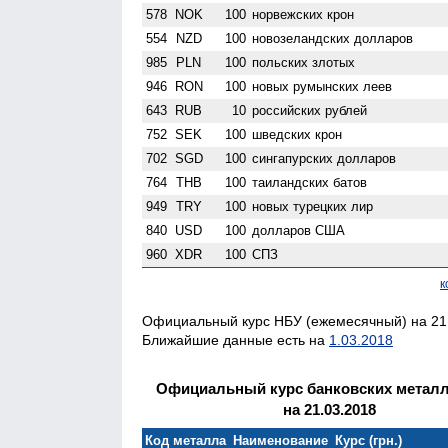
578
NOK
100
норвежских крон
554
NZD
100
ново­зеландских долларов
985
PLN
100
польских злотых
946
RON
100
новых румынских леев
643
RUB
10
российских рублей
752
SEK
100
шведских крон
702
SGD
100
сингапурских долларов
764
THB
100
таиландских батов
949
TRY
100
новых турецких лир
840
USD
100
долларов США
960
XDR
100
СПЗ
к
Официальный курс НБУ (ежемесячный) на 21.
Ближайшие данные есть на
1.03.2018
Официальный курс банковских метал
на 21.03.2018
Код металла
Наименование
Курс (грн.)