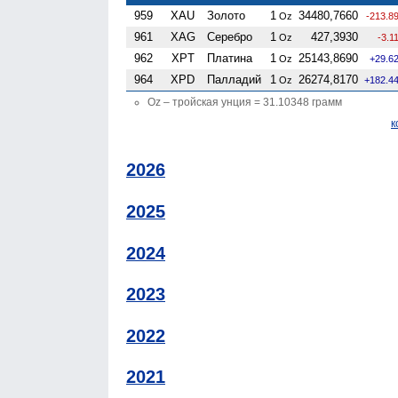
959
XAU
Золото
1
34480,7660
Oz
-213.8
961
XAG
Серебро
1
427,3930
Oz
-3.1
962
XPT
Платина
1
25143,8690
Oz
+29.6
964
XPD
Палладий
1
26274,8170
Oz
+182.4
Oz – тройская унция = 31.10348 грамм
к
2026
2025
2024
2023
2022
2021