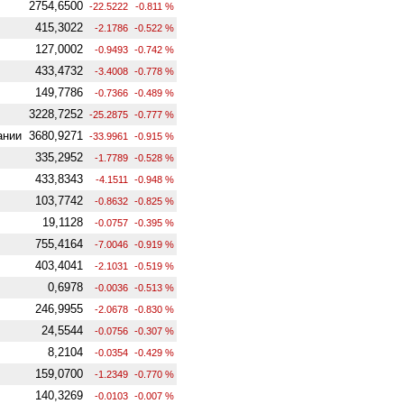
2754,6500
-22.5222
-0.811 %
415,3022
-2.1786
-0.522 %
127,0002
-0.9493
-0.742 %
433,4732
-3.4008
-0.778 %
149,7786
-0.7366
-0.489 %
3228,7252
-25.2875
-0.777 %
ании
3680,9271
-33.9961
-0.915 %
335,2952
-1.7789
-0.528 %
433,8343
-4.1511
-0.948 %
103,7742
-0.8632
-0.825 %
19,1128
-0.0757
-0.395 %
755,4164
-7.0046
-0.919 %
403,4041
-2.1031
-0.519 %
0,6978
-0.0036
-0.513 %
246,9955
-2.0678
-0.830 %
24,5544
-0.0756
-0.307 %
8,2104
-0.0354
-0.429 %
159,0700
-1.2349
-0.770 %
140,3269
-0.0103
-0.007 %