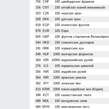
756
CHF
100
швейцарских франков
156
CNY
100
китайских юаней женьминьби
203
CZK
100
чешских крон
208
DKK
100
датских крон
818
EGP
100
египетских фунтов
978
EUR
100
Евро
826
GBP
100
фунтов стерлингов Велико­брит
344
HKD
100
гонконгских долларов
191
HRK
100
хорватских кун
348
HUF
1000
венгерских форинтов
360
IDR
10000
индонезийских рупий
376
ILS
100
израильских шекелей
356
INR
1000
индийских рупий
364
IRR
1000
иранских риалов
392
JPY
1000
японских йен
410
KRW
1000
южно-корейских вон (Корея)
398
KZT
100
казахстанских тенге
498
MDL
100
молдовских леев
484
MXN
100
мексиканских песо