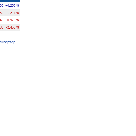
30
+0.256 %
380
-0.311 %
40
-0.970 %
80
-2.455 %
онвертер