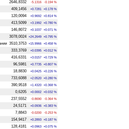
2646,8332
-5.1316
-0.194 %
409,1456
+0.7281
+0.178 %
120,0094
+0.9692
+0.814 %
413,5099
+3.1992
+0.780 %
146,8072
+0.1037
+0.071 %
3078,0024
+24.2649
+0.795 %
ании
3510,3753
+15.9966
+0.458 %
333,3769
+0.0395
+0.012 %
416,6331
+3.0157
+0.729 %
96,5981
+0.7735
+0.807 %
18,8830
+0.0425
+0.226 %
733,6088
+2.0520
+0.280 %
390,9518
+1.4320
+0.368 %
0,6205
+0.0002
+0.032 %
237,5552
-0.8690
-0.364 %
24,5171
+0.0936
+0.383 %
7,8843
-0.0200
-0.253 %
154,9417
+0.2893
+0.187 %
128,4181
+0.0963
+0.075 %