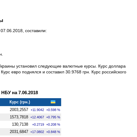
ны
07.06.2018, составили:
н.
 Украины установил следующие валютные курсы. Курс доллара
 Курс евро поднялся и составил 30.9768 грн. Курс российского
БУ на 7.06.2018
Курс (грн.)
2003,2557
+11.9042
+0.598 %
1573,7818
+12.4067
+0.795 %
130,7138
+0.2719
+0.208 %
2031,6847
+17.0802
+0.848 %