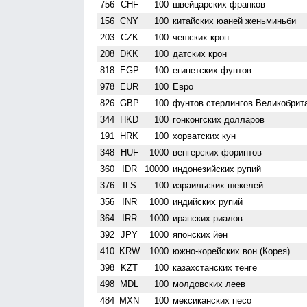
756
CHF
100
швейцарских франков
156
CNY
100
китайских юаней женьминьби
203
CZK
100
чешских крон
208
DKK
100
датских крон
818
EGP
100
египетских фунтов
978
EUR
100
Евро
826
GBP
100
фунтов стерлингов Велико­брит
344
HKD
100
гонконгских долларов
191
HRK
100
хорватских кун
348
HUF
1000
венгерских форинтов
360
IDR
10000
индонезийских рупий
376
ILS
100
израильских шекелей
356
INR
1000
индийских рупий
364
IRR
1000
иранских риалов
392
JPY
1000
японских йен
410
KRW
1000
южно-корейских вон (Корея)
398
KZT
100
казахстанских тенге
498
MDL
100
молдовских леев
484
MXN
100
мексиканских песо