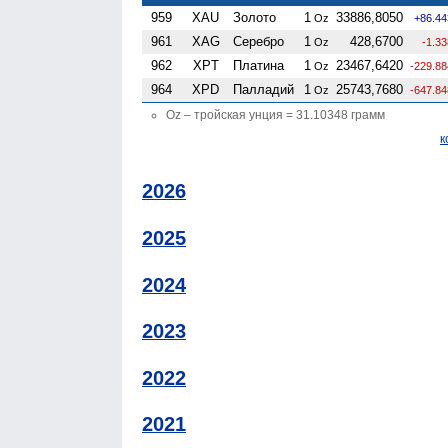
959
XAU
Золото
1
33886,8050
Oz
+86.44
961
XAG
Серебро
1
428,6700
Oz
-1.3
962
XPT
Платина
1
23467,6420
Oz
-229.88
964
XPD
Палладий
1
25743,7680
Oz
-647.84
Oz – тройская унция = 31.10348 грамм
к
2026
2025
2024
2023
2022
2021