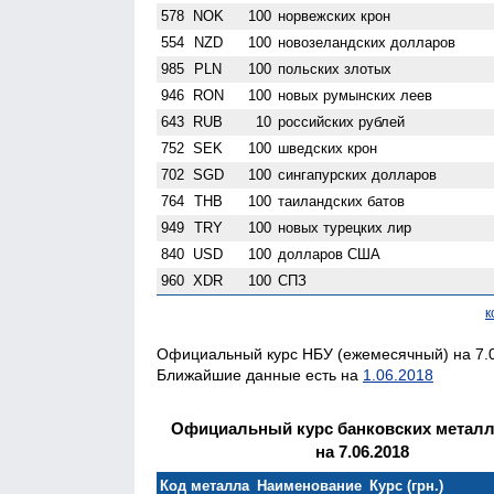
578
NOK
100
норвежских крон
554
NZD
100
ново­зеландских долларов
985
PLN
100
польских злотых
946
RON
100
новых румынских леев
643
RUB
10
российских рублей
752
SEK
100
шведских крон
702
SGD
100
сингапурских долларов
764
THB
100
таиландских батов
949
TRY
100
новых турецких лир
840
USD
100
долларов США
960
XDR
100
СПЗ
к
Официальный курс НБУ (ежемесячный) на 7.0
Ближайшие данные есть на
1.06.2018
Официальный курс банковских метал
на 7.06.2018
Код металла
Наименование
Курс (грн.)